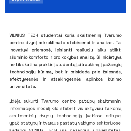
VILNIUS TECH studentai kuria skaitmeninį Tvarumo
centro dvynį mikroklimato stebėsenai ir analizei. Tai
inovatyvi priemonė, leisianti realiuoju laiku atlikti
šiluminio komforto ir oro kokybės analizę. Ši iniciatyva
ne tik skatina praktinį studentų įsitraukimą į pažangių
technologijų kūrimą, bet ir prisideda prie žalesnės,
efektyvesnės ir atsakingesnės aplinkos kūrimo
universitete.
„Idėja sukurti Tvarumo centro patalpų skaitmeninį
informacijos modelį kilo stebint vis aktyviau taikomą
skaitmeninių dvynių technologiją įvairiose srityse,
ypač statybų ir tvaraus pastatų valdymo sektoriuose.
Kadangi VILNIUS TECH yra pažangus universitetas,