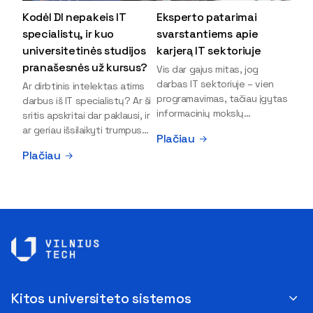
Kodėl DI nepakeis IT
Eksperto patarimai
specialistų, ir kuo
svarstantiems apie
universitetinės studijos
karjerą IT sektoriuje
pranašesnės už kursus?
Vis dar gajus mitas, jog
darbas IT sektoriuje – vien
Ar dirbtinis intelektas atims
programavimas, tačiau įgytas
darbus iš IT specialistų? Ar ši
informacinių mokslų
sritis apskritai dar paklausi, ir
išsilavinimas gali atverti kur
ar geriau išsilaikyti trumpus
Plačiau
kas daugiau durų ir net
kursus, ar vis tik stoti į
Plačiau
užauginti iki vadovų. Sparčiai
universitetą? Tokie klausimai
keičiantis technologijoms,
dažniausiai iškyla apie
šiandien darbo rinkoje trūksta
informacinių technologijų
dirbtinio intelekto (DI),
studijas svarstantiems
kibernetinio saugumo,
jaunuoliams. Iš šiuos ir kitus
debesijos ekspertų,
klausimus apie šio sektoriaus
duomenų analitikų.
ypatybes bei universitetinių
Apsispręsti dėl studijų
studijų pranašumą pasakoja
programos ar karjeros
VILNIUS TECH Fundamentinių
krypties neretai trukdo
mokslų fakulteto lektorius ir
Kitos universiteto sistemos
abejonės ir nežinomybė. Kaip
Skaitmeninės gynybos