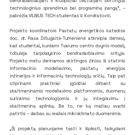
bendradarbiaujant ir kruopščiai testuojant skirtingus
technologinius sprendimus bei programinę įrangą“, –
pabrėžia VILNIUS TECH studentas V. Kondratovič.
Projekto koordinatorė Pastatų energetikos katedros
doc. dr. Rasa Džiugaitė-Tumėnienė atkreipia dėmesį,
kad studentai, kurdami Tvarumo centro dvynio modelį,
tobulėja tarpdalykinio bendradarbiavimo srityje.
Projekto metu derinamos skirtingos žinios iš statinio
informacinio modeliavimo, pastatų energijos
inžinerijos ir informacinių technologijų sričių. Taip pat
stiprinami praktiniai įgūdžiai dirbant su
skaitmeninėmis modeliavimo platformomis, duomenų
surinkimo technologijomis ir jų integravimu į
skaitmeninę aplinką. Be to, ne ką mažiau svarbi
patirtis – darbas su realiais mikroklimato duomenimis.
„Šį projektą planuojame tęsti ir išplėsti, taikydami