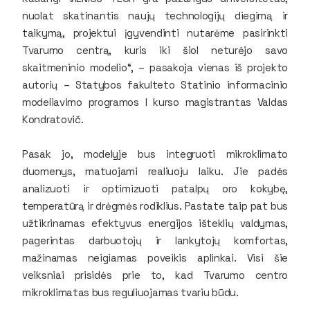
nuolat skatinantis naujų technologijų diegimą ir
taikymą, projektui įgyvendinti nutarėme pasirinkti
Tvarumo centrą, kuris iki šiol neturėjo savo
skaitmeninio modelio“, – pasakoja vienas iš projekto
autorių – Statybos fakulteto Statinio informacinio
modeliavimo programos I kurso magistrantas Valdas
Kondratovič.
Pasak jo, modelyje bus integruoti mikroklimato
duomenys, matuojami realiuoju laiku. Jie padės
analizuoti ir optimizuoti patalpų oro kokybę,
temperatūrą ir drėgmės rodiklius. Pastate taip pat bus
užtikrinamas efektyvus energijos išteklių valdymas,
pagerintas darbuotojų ir lankytojų komfortas,
mažinamas neigiamas poveikis aplinkai. Visi šie
veiksniai prisidės prie to, kad Tvarumo centro
mikroklimatas bus reguliuojamas tvariu būdu.