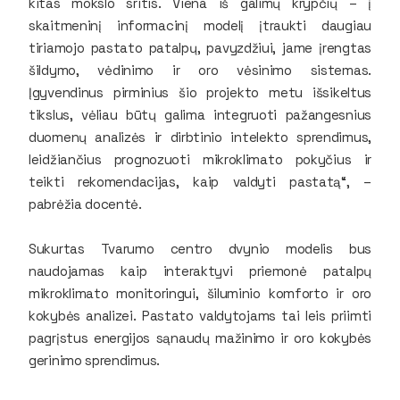
kitas mokslo sritis. Viena iš galimų krypčių – į
skaitmeninį informacinį modelį įtraukti daugiau
tiriamojo pastato patalpų, pavyzdžiui, jame įrengtas
šildymo, vėdinimo ir oro vėsinimo sistemas.
Įgyvendinus pirminius šio projekto metu išsikeltus
tikslus, vėliau būtų galima integruoti pažangesnius
duomenų analizės ir dirbtinio intelekto sprendimus,
leidžiančius prognozuoti mikroklimato pokyčius ir
teikti rekomendacijas, kaip valdyti pastatą“, –
pabrėžia docentė.
Sukurtas Tvarumo centro dvynio modelis bus
naudojamas kaip interaktyvi priemonė patalpų
mikroklimato monitoringui, šiluminio komforto ir oro
kokybės analizei. Pastato valdytojams tai leis priimti
pagrįstus energijos sąnaudų mažinimo ir oro kokybės
gerinimo sprendimus.