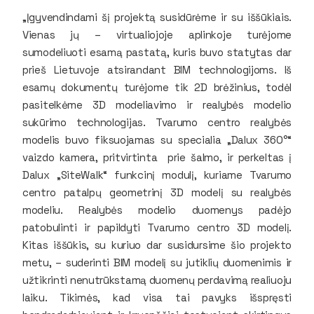
„Įgyvendindami šį projektą susidūrėme ir su iššūkiais.
Vienas jų – virtualiojoje aplinkoje turėjome
sumodeliuoti esamą pastatą, kuris buvo statytas dar
prieš Lietuvoje atsirandant BIM technologijoms. Iš
esamų dokumentų turėjome tik 2D brėžinius, todėl
pasitelkėme 3D modeliavimo ir realybės modelio
sukūrimo technologijas. Tvarumo centro realybės
modelis buvo fiksuojamas su specialia „Dalux 360°“
vaizdo kamera, pritvirtinta prie šalmo, ir perkeltas į
Dalux „SiteWalk“ funkcinį modulį, kuriame Tvarumo
centro patalpų geometrinį 3D modelį su realybės
modeliu. Realybės modelio duomenys padėjo
patobulinti ir papildyti Tvarumo centro 3D modelį.
Kitas iššūkis, su kuriuo dar susidursime šio projekto
metu, – suderinti BIM modelį su jutiklių duomenimis ir
užtikrinti nenutrūkstamą duomenų perdavimą realiuoju
laiku. Tikimės, kad visa tai pavyks išspręsti