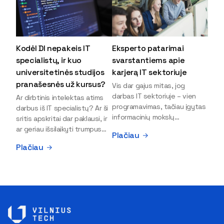
Kodėl DI nepakeis IT
Eksperto patarimai
specialistų, ir kuo
svarstantiems apie
universitetinės studijos
karjerą IT sektoriuje
pranašesnės už kursus?
Vis dar gajus mitas, jog
darbas IT sektoriuje – vien
Ar dirbtinis intelektas atims
programavimas, tačiau įgytas
darbus iš IT specialistų? Ar ši
informacinių mokslų
sritis apskritai dar paklausi, ir
išsilavinimas gali atverti kur
ar geriau išsilaikyti trumpus
Plačiau
kas daugiau durų ir net
kursus, ar vis tik stoti į
Plačiau
užauginti iki vadovų. Sparčiai
universitetą? Tokie klausimai
keičiantis technologijoms,
dažniausiai iškyla apie
šiandien darbo rinkoje trūksta
informacinių technologijų
dirbtinio intelekto (DI),
studijas svarstantiems
kibernetinio saugumo,
jaunuoliams. Iš šiuos ir kitus
debesijos ekspertų,
klausimus apie šio sektoriaus
duomenų analitikų.
ypatybes bei universitetinių
Apsispręsti dėl studijų
studijų pranašumą pasakoja