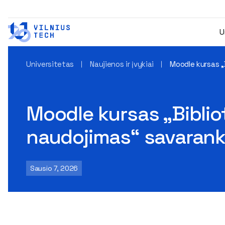
U
Universitetas
Naujienos ir įvykiai
Moodle kursas „
Moodle kursas „Bibliot
naudojimas“ savaran
Sausio 7, 2026