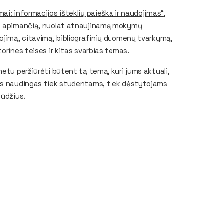
ai: informacijos išteklių paieška ir naudojimas“
,
mas apimančią, nuolat atnaujinamą mokymų
dojimą, citavimą, bibliografinių duomenų tvarkymą,
orines teises ir kitas svarbias temas.
metu peržiūrėti būtent tą temą, kuri jums aktuali,
sas naudingas tiek studentams, tiek dėstytojams
gūdžius.