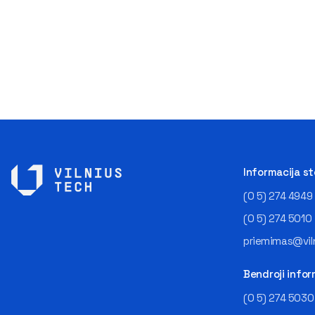
Informacija s
(0 5) 274 4949
(0 5) 274 5010
priemimas@viln
Bendroji infor
(0 5) 274 5030