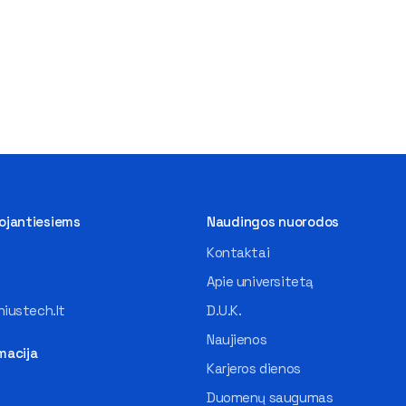
tojantiesiems
Naudingos nuorodos
Kontaktai
Apie universitetą
iustech.lt
D.U.K.
Naujienos
macija
Karjeros dienos
Duomenų saugumas