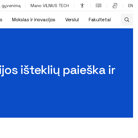
ą gyvenimą
Mano VILNIUS TECH
EN
os
Mokslas ir inovacijos
Verslui
Fakultetai
as“ savarankiškam mokymuisi
s išteklių paieška ir