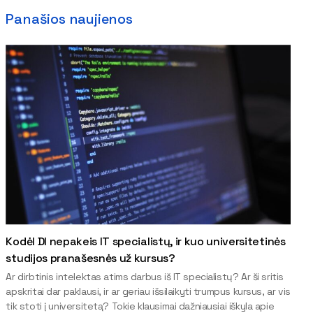
Panašios naujienos
Kodėl DI nepakeis IT specialistų, ir kuo universitetinės
studijos pranašesnės už kursus?
Ar dirbtinis intelektas atims darbus iš IT specialistų? Ar ši sritis
apskritai dar paklausi, ir ar geriau išsilaikyti trumpus kursus, ar vis
tik stoti į universitetą? Tokie klausimai dažniausiai iškyla apie