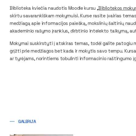
Biblioteka kviečia naudotis Moodle kursu
„Bibliotekos mokym
skirtu savarankiškam mokymuisi. Kurse rasite įvairias te
medžiagą apie informacijos paiešką, mokslinių šaltinių nau
akademinio rašymo įrankius, dirbtinio intelekto taikymą, aut
Mokymai suskirstyti į atskiras temas, todėl galite patogiu 
grįžti prie medžiagos bet kada ir mokytis savo tempu. Kur
ar tyrėjams, norintiems tobulinti informacinio raštingumo į
GALERIJA