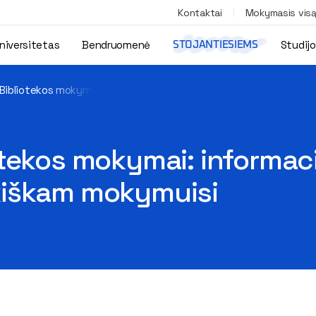
Kontaktai
Mokymasis vis
niversitetas
Bendruomenė
Studij
STOJANTIESIEMS
Bibliotekos mokymai: informacijos išteklių paieška ir naudojim
ekos mokymai: informacijo
kiškam mokymuisi