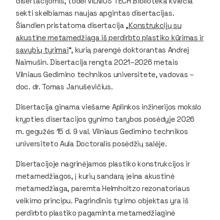
disertacijomis, todėl VILNIUS TECH Biblioteka kviečia
sekti skelbiamas naujas apgintas disertacijas.
Šiandien pristatoma disertacija „
Konstrukcijų su
akustine metamedžiaga iš perdirbto plastiko kūrimas ir
savybių tyrimai
“, kurią parengė doktorantas Andrej
Naimušin. Disertacija rengta 2021–2026 metais
Vilniaus Gedimino technikos universitete, vadovas –
doc. dr. Tomas Januševičius.
Disertacija ginama viešame Aplinkos inžinerijos mokslo
krypties disertacijos gynimo tarybos posėdyje 2026
m. gegužės 15 d. 9 val. Vilniaus Gedimino technikos
universiteto Aula Doctoralis posėdžių salėje.
Disertacijoje nagrinėjamos plastiko konstrukcijos ir
metamedžiagos, į kurių sandarą įeina akustinė
metamedžiaga, paremta Helmholtzo rezonatoriaus
veikimo principu. Pagrindinis tyrimo objektas yra iš
perdirbto plastiko pagaminta metamedžiaginė