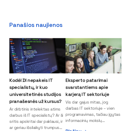
Panašios naujienos
Kodėl DI nepakeis IT
Eksperto patarimai
specialistų, ir kuo
svarstantiems apie
universitetinės studijos
karjerą IT sektoriuje
pranašesnės už kursus?
Vis dar gajus mitas, jog
darbas IT sektoriuje – vien
Ar dirbtinis intelektas atims
programavimas, tačiau įgytas
darbus iš IT specialistų? Ar ši
informacinių mokslų
sritis apskritai dar paklausi, ir
išsilavinimas gali atverti kur
ar geriau išsilaikyti trumpus