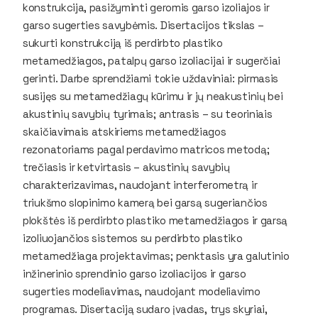
konstrukcija, pasižyminti geromis garso izoliajos ir
garso sugerties savybėmis. Disertacijos tikslas –
sukurti konstrukciją iš perdirbto plastiko
metamedžiagos, patalpų garso izoliacijai ir sugerčiai
gerinti. Darbe sprendžiami tokie uždaviniai: pirmasis
susijęs su metamedžiagų kūrimu ir jų neakustinių bei
akustinių savybių tyrimais; antrasis – su teoriniais
skaičiavimais atskiriems metamedžiagos
rezonatoriams pagal perdavimo matricos metodą;
trečiasis ir ketvirtasis – akustinių savybių
charakterizavimas, naudojant interferometrą ir
triukšmo slopinimo kamerą bei garsą sugeriančios
plokštės iš perdirbto plastiko metamedžiagos ir garsą
izoliuojančios sistemos su perdirbto plastiko
metamedžiaga projektavimas; penktasis yra galutinio
inžinerinio sprendinio garso izoliacijos ir garso
sugerties modeliavimas, naudojant modeliavimo
programas. Disertaciją sudaro įvadas, trys skyriai,