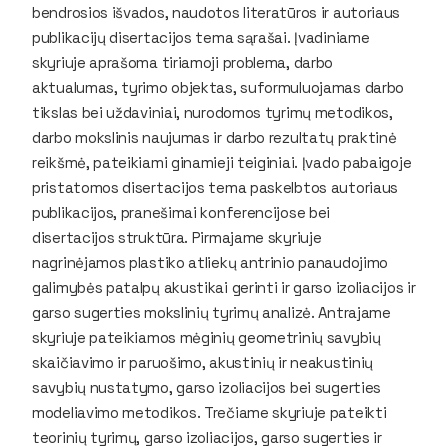
bendrosios išvados, naudotos literatūros ir autoriaus
publikacijų disertacijos tema sąrašai. Įvadiniame
skyriuje aprašoma tiriamoji problema, darbo
aktualumas, tyrimo objektas, suformuluojamas darbo
tikslas bei uždaviniai, nurodomos tyrimų metodikos,
darbo mokslinis naujumas ir darbo rezultatų praktinė
reikšmė, pateikiami ginamieji teiginiai. Įvado pabaigoje
pristatomos disertacijos tema paskelbtos autoriaus
publikacijos, pranešimai konferencijose bei
disertacijos struktūra. Pirmajame skyriuje
nagrinėjamos plastiko atliekų antrinio panaudojimo
galimybės patalpų akustikai gerinti ir garso izoliacijos ir
garso sugerties mokslinių tyrimų analizė. Antrajame
skyriuje pateikiamos mėginių geometrinių savybių
skaičiavimo ir paruošimo, akustinių ir neakustinių
savybių nustatymo, garso izoliacijos bei sugerties
modeliavimo metodikos. Trečiame skyriuje pateikti
teorinių tyrimų, garso izoliacijos, garso sugerties ir