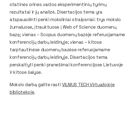
statinės orinės varžos eksperimentinių tyrimų
rezultatai ir jų analizė. Disertacijos tema yra
atspausdinti penki moksliniai straipsniai: trys mokslo
žurnaluose, įtrauktuose į Web of Science duomenų
bazę; vienas – Scopus duomenų bazėje referuojamame
konferencijų darbų leidinyje; vienas – kitose
tarptautinėse duomenų bazėse referuojamame
konferencijų darbų leidinyje. Disertacijos tema
perskaityti penki pranešimai konferencijose Lietuvoje
ir kitose šalyse.
Mokslo darbą galite rasti
VILNIUS TECH Virtualiojoje
bibliotekoje
.