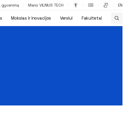
ą gyvenimą
Mano VILNIUS TECH
EN
os
Mokslas ir inovacijos
Verslui
Fakultetai