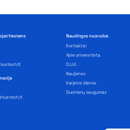
tojantiesiems
Naudingos nuorodos
Kontaktai
Apie universitetą
iustech.lt
D.U.K.
Naujienos
macija
Karjeros dienos
Duomenų saugumas
lniustech.lt