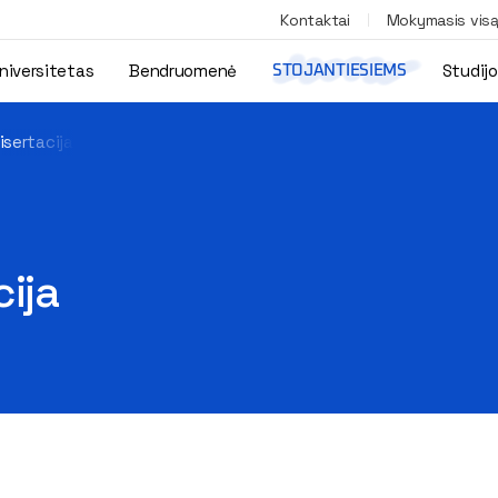
Kontaktai
Mokymasis vis
niversitetas
Bendruomenė
Studij
STOJANTIESIEMS
isertacija
ija