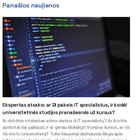
Panašios naujienos
Ekspertas atsako: ar DI pakeis IT specialistus, ir kodėl
universitetinės studijos pranašesnės už kursus?
Ar dirbtinis intelektas atims darbus iš IT specialistų? Ar ši sritis
apskritai dar paklausi, ir ar geriau išsilaikyti trumpus kursus, ar vis
tik stoti į universitetą? Tokie klausimai dažniausiai iškyla apie