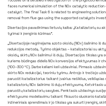
focuses on a detailed investigation of the physicochemical
faces numerical simulation of the NOx catalytic reduction
catalyst. The final Task 6 is related to engineering soluti
removal from flue gas using the supported catalysts invest
Disertacijos pavadinimas lietuvių kalba: „Katalizatorių su a
tyrimai ir įrenginio kūrimas“.
„Disertacijoje nagrinėjama azoto oksidų (NOx) šalinimo iš du
redukcijos metodą. Tyrimo objektas – katalizatoriai su akt
oksidų, skirtų NOx šalinimui iš dujų. Disertacijos tikslas yra
kuriems būdingas didelis NOx konversijos efektyvumas ir
(100–300 ºC). Darbe keliami keli uždaviniai. Pirmasis uždavin
skirto NOx redukcijai, teoriniu tyrimu. Antrojo ir trečiojo užda
paruošti katalizatorius taikant įvairius nešiklius, veikliąsi
katalizatorių NOx šalinimo iš dujų efektyvumą. Ketvirtasis už
paruoštų katalizatorių savybes. Penktasis uždavinys susiję
efektyvumo modeliavimu taikant fiksuoto sluoksnio kataliza
inžineriniais sprendimais ir jo tikslas yra sukurti įrenginį, s