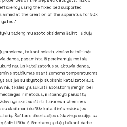
 properties of the prepared catalysts. Task 5
 efficiency using the fixed bed supported
ons aimed at the creation of the apparatus for NOx
igated.“
ktyviu padengimu azoto oksidams šalinti iš dujų
jų problema, taikant selektyviosios katalitinės
yvia danga, pagaminta iš pereinamųjų metalų
 sukurti naujus katalizatorius su aktyvia danga,
 cheminis stabilumas esant žemoms temperatūroms
ys susijęs su skystojo sluoksnio katalizatoriaus,
vinių tikslas yra sukurti laboratorinį įrenginį bei
as medžiagas ir metodus, ir išbandyti paruoštų
davinys skirtas ištirti fizikines ir chemines
s su skaitmeniniu NOx katalitinės redukcijos
torių. Šeštasis disertacijos uždavinys susijęs su
kirtą šalinti NOx iš išmetamųjų dujų taikant darbe