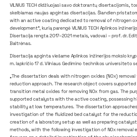
VILNIUS TECH didžiuojasi savo doktorantų disertacijomis, tod
skelbiamas naujas apgintas disertacijas. Šiandien pristato
with an active coating dedicated to removal of nitrogen o
development“, kurią parengė VILNIUS TECH Aplinkos inžineri
Disertacija rengta 2017–2021 metais, vadovai – prof. dr. Edita
Baltrėnas.
Disertacija apginta viešame Aplinkos inžinerijos mokslo kry
m. lapkričio 17 d. Vilniaus Gedimino technikos universiteto 
„The dissertation deals with nitrogen oxides (NOx) removal 
reduction approach. The research object covers supported
transition metal oxides for removing NOx from gas. The pur
supported catalysts with the active coating, possessing h
stability at low temperatures. The dissertation approaches s
investigation of the fluidized bed catalyst for the reducti
creation of a laboratory setup as well as preparing catalys
methods, with the following investigation of NOx removal e