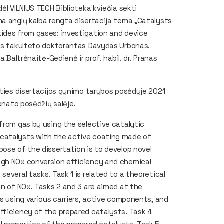
ėl VILNIUS TECH Biblioteka kviečia sekti
ma anglų kalba rengta disertacija tema „Catalysts
xides from gases: investigation and device
jos fakulteto doktorantas Davydas Urbonas.
 Baltrėnaitė-Gedienė ir prof. habil. dr. Pranas
pties disertacijos gynimo tarybos posėdyje 2021
senato posėdžių salėje.
from gas by using the selective catalytic
 catalysts with the active coating made of
pose of the dissertation is to develop novel
igh NOx conversion efficiency and chemical
everal tasks. Task 1 is related to a theoretical
on of NOx. Tasks 2 and 3 are aimed at the
ts using various carriers, active components, and
fficiency of the prepared catalysts. Task 4