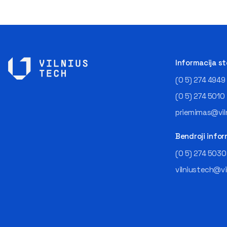
Informacija s
(0 5) 274 4949
(0 5) 274 5010
priemimas@viln
Bendroji infor
(0 5) 274 5030
vilniustech@vi