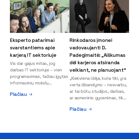
Eksperto patarimai
Rinkodaros įmonei
svarstantiems apie
vadovaujanti D.
karjerą IT sektoriuje
Padegimaitė: „Aiškumas
dėl karjeros atsiranda
Vis dar gajus mitas, jog
veikiant, ne planuojant“
darbas IT sektoriuje – vien
programavimas, tačiau įgytas
„Kiekviena idėja, kuria tiki, yra
informacinių mokslų
verta išbandymo – nesvarbu,
išsilavinimas gali atverti kur
ar tai būtų studijos, darbas,
Plačiau
kas daugiau durų ir net
ar asmeninis gyvenimas, tik
užauginti iki vadovų. Sparčiai
bandydamas naujus dalykus
Plačiau
keičiantis technologijoms,
atrandi, kas iš tiesų tau įdomu
šiandien darbo rinkoje trūksta
ir kur slypi tavo stiprybės“, –
dirbtinio intelekto (DI),
įsitikinusi skaitmeninės
kibernetinio saugumo,
rinkodaros specialistė, įmonės
debesijos ekspertų,
„Paperplanes“ vadovė Dovilė