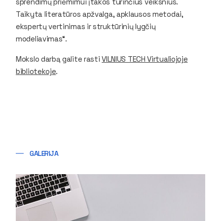
sprendimų priėmimui įtakos turinčius veiksnius.
Taikyta literatūros apžvalga, apklausos metodai,
ekspertų vertinimas ir struktūrinių lygčių
modeliavimas“.
Mokslo darbą galite rasti
VILNIUS TECH Virtualiojoje
bibliotekoje
.
GALERIJA