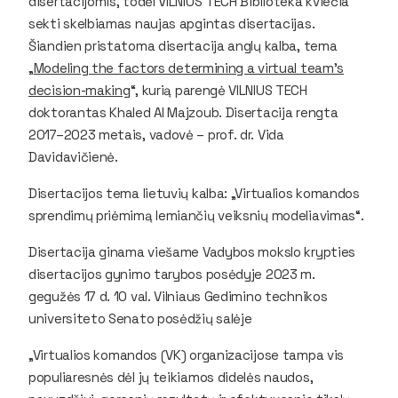
disertacijomis, todėl VILNIUS TECH Biblioteka kviečia
sekti skelbiamas naujas apgintas disertacijas.
Šiandien pristatoma disertacija anglų kalba, tema
„
Modeling the factors determining a virtual team’s
decision-making
“, kurią parengė VILNIUS TECH
doktorantas Khaled Al Majzoub. Disertacija rengta
2017–2023 metais, vadovė – prof. dr. Vida
Davidavičienė.
Disertacijos tema lietuvių kalba: „Virtualios komandos
sprendimų priėmimą lemiančių veiksnių modeliavimas“.
Disertacija ginama viešame Vadybos mokslo krypties
disertacijos gynimo tarybos posėdyje 2023 m.
gegužės 17 d. 10 val. Vilniaus Gedimino technikos
universiteto Senato posėdžių salėje
„Virtualios komandos (VK) organizacijose tampa vis
populiaresnės dėl jų teikiamos didelės naudos,