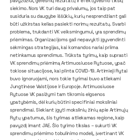
pavyzdžiui, geresnių rezultatų ir efektyvesnio tikslų
siekimo. Nors VK turi daug privalumų, jos taip pat
susiduria su daugybe iššūkių, kurių nesprendžiant gali
būti užkirstas kelias pasiekti norimų rezultatų. Svarbi
problema, trukdanti VK veiksmingumui, yra sprendimų
priėmimas. Organizacijoms gali nepavykti įgyvendinti
sėkmingas strategijas, kai komandos nariai priima
netinkamus sprendimus. Trūksta tyrimų, kaip suprasti
VK sprendimų priėmimą Artimuosiuose Rytuose, ypač
tokiose situacijose, kai plinta COVID-19. Artimieji Rytai
buvo ignoruojami, nors tokie tyrimai buvo atliekami
Jungtinėse Valstijose ir Europoje. Artimuosiuose
Rytuose VK pasižymi tam tikromis elgsenos
ypatybėmis, dėl kurių būtini specifiniai moksliniai
sprendimai. Siekiant įgyti mokslinių žinių apie Artimųjų
Rytų ypatumus, šis tyrimas atliekamas regione, kaip
pavyzdį imant JAE. Šio tyrimo tikslas – sukurti VK
sprendimų priėmimo tobulinimo modelį, įvertinant VK