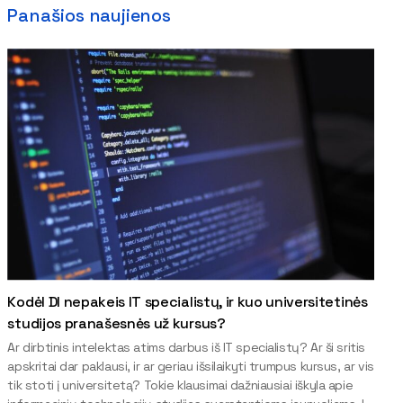
Panašios naujienos
Kodėl DI nepakeis IT specialistų, ir kuo universitetinės
studijos pranašesnės už kursus?
Ar dirbtinis intelektas atims darbus iš IT specialistų? Ar ši sritis
apskritai dar paklausi, ir ar geriau išsilaikyti trumpus kursus, ar vis
tik stoti į universitetą? Tokie klausimai dažniausiai iškyla apie