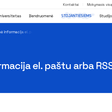
Kontaktai
Mokymasis vis
niversitetas
Bendruomenė
Studij
STOJANTIESIEMS
ė informacija el. paštu arba RSS srautu
rmacija el. paštu arba RS