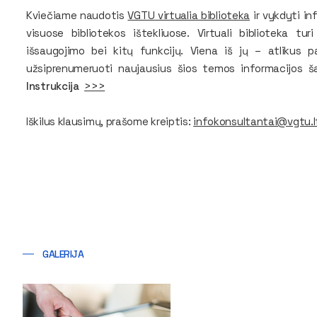
Kviečiame naudotis
VGTU virtualia biblioteka
ir vykdyti in
visuose bibliotekos ištekliuose. Virtuali biblioteka tur
išsaugojimo bei kitų funkcijų. Viena iš jų – atlikus
užsiprenumeruoti naujausius šios temos informacijos ša
Instrukcija
>>>
Iškilus klausimų, prašome kreiptis:
infokonsultantai@vgtu.l
GALERIJA