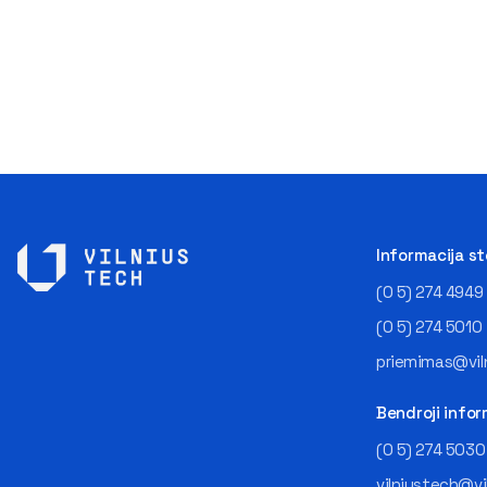
Informacija s
(0 5) 274 4949
(0 5) 274 5010
priemimas@viln
Bendroji infor
(0 5) 274 5030
vilniustech@vi