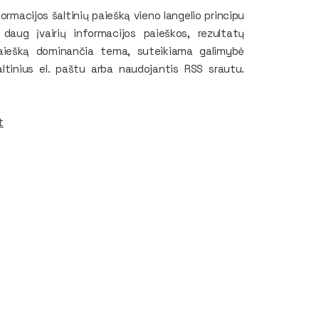
formacijos šaltinių paiešką vieno langelio principu
i daug įvairių informacijos paieškos, rezultatų
 paiešką dominančia tema, suteikiama galimybė
ltinius el. paštu arba naudojantis RSS srautu.
t