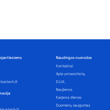
tojantiesiems
Naudingos nuorodos
Kontaktai
Apie universitetą
iustech.lt
D.U.K.
Naujienos
macija
Karjeros dienos
Duomenų saugumas
lniustech.lt