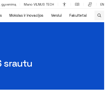
ą gyvenimą
Mano VILNIUS TECH
EN
os
Mokslas ir inovacijos
Verslui
Fakultetai
S srautu