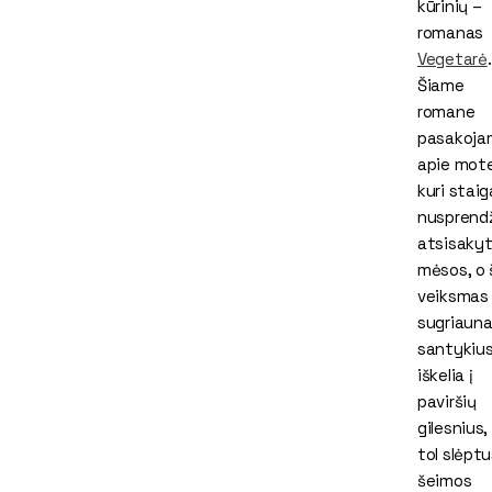
kūrinių –
romanas
Vegetarė
.
Šiame
romane
pasakoja
apie mote
kuri staig
nusprend
atsisakyt
mėsos, o 
veiksmas
sugriauna
santykius 
iškelia į
paviršių
gilesnius, 
tol slėptu
šeimos