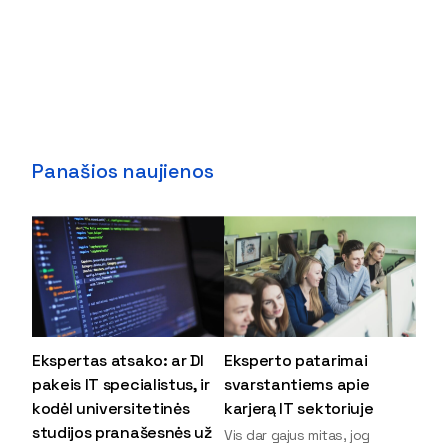
Panašios naujienos
Ekspertas atsako: ar DI
Eksperto patarimai
pakeis IT specialistus, ir
svarstantiems apie
kodėl universitetinės
karjerą IT sektoriuje
studijos pranašesnės už
Vis dar gajus mitas, jog