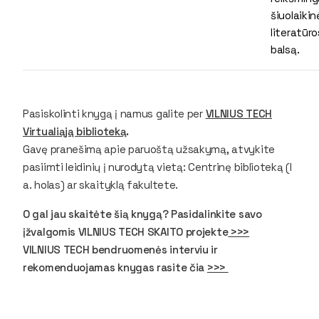
šiuolaikin
literatūro
balsą.
Pasiskolinti knygą į namus galite per
VILNIUS TECH
Virtualiąją biblioteką
.
Gavę pranešimą apie paruoštą užsakymą, atvykite
pasiimti leidinių į nurodytą vietą: Centrinę biblioteką (I
a. holas) ar skaityklą fakultete.
O gal jau skaitėte šią knygą? Pasidalinkite savo
įžvalgomis VILNIUS TECH SKAITO projekte
>>>
VILNIUS TECH bendruomenės interviu ir
rekomenduojamas knygas rasite čia
>>>