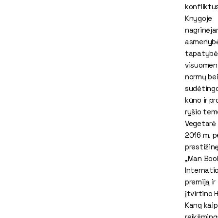
konfliktus
Knygoje
nagrinėj
asmenyb
tapatybė
visuomen
normų be
sudėting
kūno ir pr
ryšio tem
Vegetarė
2016 m. p
prestižin
„Man Boo
Internati
premiją ir
įtvirtino 
Kang kaip
reikšming