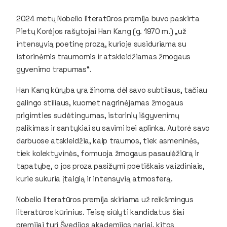
2024 metų Nobelio literatūros premija buvo paskirta
Pietų Korėjos rašytojai Han Kang (g. 1970 m.) „už
intensyvią poetinę prozą, kurioje susiduriama su
istorinėmis traumomis ir atskleidžiamas žmogaus
gyvenimo trapumas“.
Han Kang kūryba yra žinoma dėl savo subtilaus, tačiau
galingo stiliaus, kuomet nagrinėjamas žmogaus
prigimties sudėtingumas, istorinių išgyvenimų
palikimas ir santykiai su savimi bei aplinka. Autorė savo
darbuose atskleidžia, kaip traumos, tiek asmeninės,
tiek kolektyvinės, formuoja žmogaus pasaulėžiūrą ir
tapatybę, o jos proza pasižymi poetiškais vaizdiniais,
kurie sukuria įtaigią ir intensyvią atmosferą.
Nobelio literatūros premija skiriama už reikšmingus
literatūros kūrinius. Teisę siūlyti kandidatus šiai
premijai turi Švedijos akademijos nariai, kitos