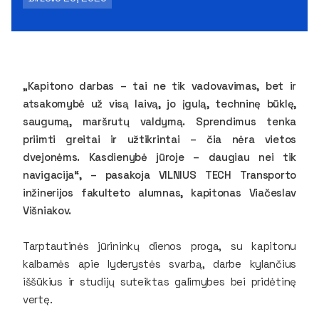
„Kapitono darbas – tai ne tik vadovavimas, bet ir
atsakomybė už visą laivą, jo įgulą, techninę būklę,
saugumą, maršrutų valdymą. Sprendimus tenka
priimti greitai ir užtikrintai – čia nėra vietos
dvejonėms. Kasdienybė jūroje – daugiau nei tik
navigacija“, – pasakoja VILNIUS TECH Transporto
inžinerijos fakulteto alumnas, kapitonas Viačeslav
Višniakov.
Tarptautinės jūrininkų dienos proga, su kapitonu
kalbamės apie lyderystės svarbą, darbe kylančius
iššūkius ir studijų suteiktas galimybes bei pridėtinę
vertę.