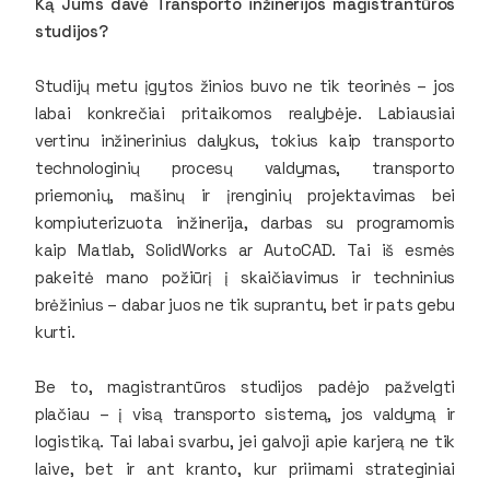
Ką Jums davė Transporto inžinerijos magistrantūros
studijos?
Studijų metu įgytos žinios buvo ne tik teorinės – jos
labai konkrečiai pritaikomos realybėje. Labiausiai
vertinu inžinerinius dalykus, tokius kaip transporto
technologinių procesų valdymas, transporto
priemonių, mašinų ir įrenginių projektavimas bei
kompiuterizuota inžinerija, darbas su programomis
kaip
Matlab, SolidWorks
ar
AutoCAD
. Tai iš esmės
pakeitė mano požiūrį į skaičiavimus ir techninius
brėžinius – dabar juos ne tik suprantu, bet ir pats gebu
kurti.
Be to, magistrantūros studijos padėjo pažvelgti
plačiau – į visą transporto sistemą, jos valdymą ir
logistiką. Tai labai svarbu, jei galvoji apie karjerą ne tik
laive, bet ir ant kranto, kur priimami strateginiai