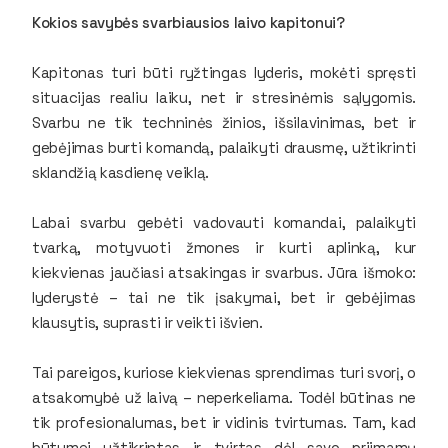
Kokios savybės svarbiausios laivo kapitonui?
Kapitonas turi būti ryžtingas lyderis, mokėti spręsti
situacijas realiu laiku, net ir stresinėmis sąlygomis.
Svarbu ne tik techninės žinios, išsilavinimas, bet ir
gebėjimas burti komandą, palaikyti drausmę, užtikrinti
sklandžią kasdienę veiklą.
Labai svarbu gebėti vadovauti komandai, palaikyti
tvarką, motyvuoti žmones ir kurti aplinką, kur
kiekvienas jaučiasi atsakingas ir svarbus. Jūra išmoko:
lyderystė – tai ne tik įsakymai, bet ir gebėjimas
klausytis, suprasti ir veikti išvien.
Tai pareigos, kuriose kiekvienas sprendimas turi svorį, o
atsakomybė už laivą – neperkeliama. Todėl būtinas ne
tik profesionalumas, bet ir vidinis tvirtumas. Tam, kad
būtumei užtikrintas ir tvirtas dėl savo priimamų