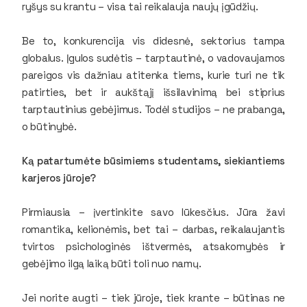
ryšys su krantu – visa tai reikalauja naujų įgūdžių.
Be to, konkurencija vis didesnė, sektorius tampa
globalus. Įgulos sudėtis – tarptautinė, o vadovaujamos
pareigos vis dažniau atitenka tiems, kurie turi ne tik
patirties, bet ir aukštąjį išsilavinimą bei stiprius
tarptautinius gebėjimus. Todėl studijos – ne prabanga,
o būtinybė.
Ką patartumėte būsimiems studentams, siekiantiems
karjeros jūroje?
Pirmiausia – įvertinkite savo lūkesčius. Jūra žavi
romantika, kelionėmis, bet tai – darbas, reikalaujantis
tvirtos psichologinės ištvermės, atsakomybės ir
gebėjimo ilgą laiką būti toli nuo namų.
Jei norite augti – tiek jūroje, tiek krante – būtinas ne