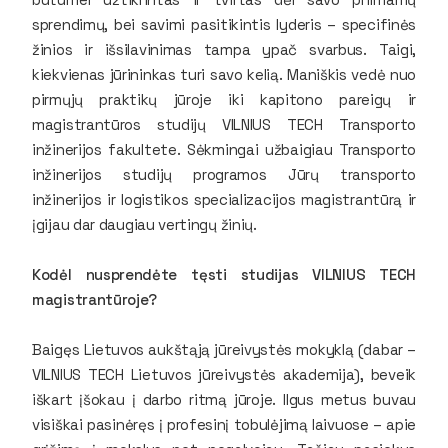
sprendimų, bei savimi pasitikintis lyderis – specifinės
žinios ir išsilavinimas tampa ypač svarbus. Taigi,
kiekvienas jūrininkas turi savo kelią. Maniškis vedė nuo
pirmųjų praktikų jūroje iki kapitono pareigų ir
magistrantūros studijų VILNIUS TECH Transporto
inžinerijos fakultete. Sėkmingai užbaigiau Transporto
inžinerijos studijų programos Jūrų transporto
inžinerijos ir logistikos specializacijos magistrantūrą ir
įgijau dar daugiau vertingų žinių.
Kodėl nusprendėte tęsti studijas VILNIUS TECH
magistrantūroje?
Baigęs Lietuvos aukštąją jūreivystės mokyklą (dabar –
VILNIUS TECH Lietuvos jūreivystės akademija), beveik
iškart įšokau į darbo ritmą jūroje. Ilgus metus buvau
visiškai pasinėręs į profesinį tobulėjimą laivuose – apie