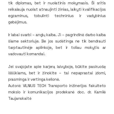
tik diplomas, bet ir nuolatinis mokymasis. Ši sritis
reikalauja nuolat atnaujinti žinias, laikyti kvalifikacijos
egzaminus, tobulinti techninius ir vadybinius
gebėjimus.
Ir labai svarbi – anglų kalba. Ji – pagrindinė darbo kalba
šiame sektoriuje. Be jos sudėtinga ne tik bendrauti
tarptautinėje aplinkoje, bet ir toliau mokytis ar
vadovauti komandai.
Jei svajojate apie karjerą laivyboje, būkite pasiruošę
iššūkiams, bet ir žinokite – tai nepaprastai įdomi,
prasminga ir vertinga kelionė.
Autorė:
VILNIUS TECH Transporto inžinerijos fakulteto
mokslo ir komunikacijos prodekanė
doc. dr. Kamilė
Taujanskaitė