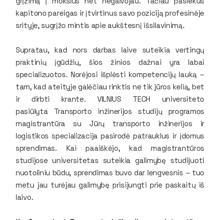
grįžimą į mokslus net negalvojau. Tačiau pasiekus
kapitono pareigas ir įtvirtinus savo poziciją profesinėje
srityje, sugrįžo mintis apie aukštesnį išsilavinimą.
Supratau, kad nors darbas laive suteikia vertingų
praktinių įgūdžių, šios žinios dažnai yra labai
specializuotos. Norėjosi išplėsti kompetencijų lauką –
tam, kad ateityje galėčiau rinktis ne tik jūros kelią, bet
ir dirbti krante. VILNIUS TECH universiteto
pasiūlyta Transporto inžinerijos studijų programos
magistrantūra su Jūrų transporto inžinerijos ir
logistikos specializacija pasirodė patrauklus ir įdomus
sprendimas. Kai paaiškėjo, kad magistrantūros
studijose universitetas suteikia galimybę studijuoti
nuotoliniu būdu, sprendimas buvo dar lengvesnis – tuo
metu jau turėjau galimybę prisijungti prie paskaitų iš
laivo.