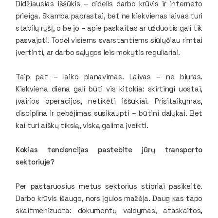
Didžiausias iššūkis – didelis darbo krūvis ir interneto
prieiga. Skamba paprastai, bet ne kiekvienas laivas turi
stabilų ryšį, o be jo – apie paskaitas ar užduotis gali tik
pasvajoti. Todėl visiems svarstantiems siūlyčiau rimtai
įvertinti, ar darbo sąlygos leis mokytis reguliariai.
Taip pat – laiko planavimas. Laivas – ne biuras.
Kiekviena diena gali būti vis kitokia: skirtingi uostai,
įvairios operacijos, netikėti iššūkiai. Prisitaikymas,
disciplina ir gebėjimas susikaupti – būtini dalykai. Bet
kai turi aiškų tikslą, viską galima įveikti.
Kokias tendencijas pastebite jūrų transporto
sektoriuje?
Per pastaruosius metus sektorius stipriai pasikeitė.
Darbo krūvis išaugo, nors įgulos mažėja. Daug kas tapo
skaitmenizuota: dokumentų valdymas, ataskaitos,