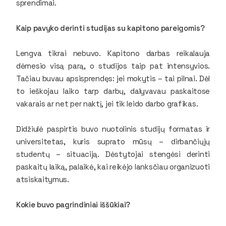
sprendimai.
Kaip pavyko derinti studijas su kapitono pareigomis?
Lengva tikrai nebuvo. Kapitono darbas reikalauja
dėmesio visą parą, o studijos taip pat intensyvios.
Tačiau buvau apsisprendęs: jei mokytis – tai pilnai. Dėl
to ieškojau laiko tarp darbų, dalyvavau paskaitose
vakarais ar net per naktį, jei tik leido darbo grafikas.
Didžiulė paspirtis buvo nuotolinis studijų formatas ir
universitetas, kuris suprato mūsų – dirbančiųjų
studentų – situaciją. Dėstytojai stengėsi derinti
paskaitų laiką, palaikė, kai reikėjo lanksčiau organizuoti
atsiskaitymus.
Kokie buvo pagrindiniai iššūkiai?