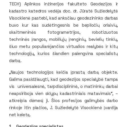
TECH) Aplinkos inžinerijos fakulteto Geodezijos ir
kadastro katedros vedėja doc. dr. Jūratė Sužiedelytė
Visockienė pastebi, kad anksčiau geodezininko darbas
buvo kur kas sudėtingesnis be bepiločių orlaivių,
skaitmeninės fotogrametrijos, robotizuotos
techninės įrangos, mobiliųjų įrenginių, bevielių tinklų,
šiuo metu populiarėjančios virtualios realybės ir kitų
technologijų, kurios šiandien palengvina specialistų
darbą.
„Naujos technologijos keičia įprastą darbą objekte.
Galima pasidžiaugti, kad geodezijos specialybė tampa
vis universalesnė, tarpdisciplininė, o matininkų darbai
neapsiriboja vien sklypų kadastriniais matavimais“, –
atkreipia dėmesį ji. Šios profesijos galimybės darbo
rinkoje itin plačios, J. Sužiedelytė Visockienė įvardija
net keletą.
1. Geodezijos specialistas