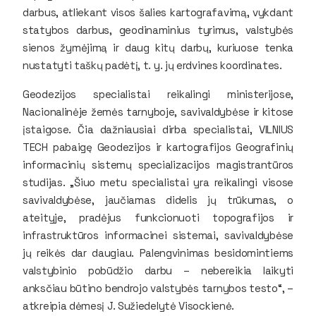
darbus, atliekant visos šalies kartografavimą, vykdant
statybos darbus, geodinaminius tyrimus, valstybės
sienos žymėjimą ir daug kitų darbų, kuriuose tenka
nustatyti taškų padėtį, t. y. jų erdvines koordinates.
Geodezijos specialistai reikalingi ministerijose,
Nacionalinėje žemės tarnyboje, savivaldybėse ir kitose
įstaigose. Čia dažniausiai dirba specialistai, VILNIUS
TECH pabaigę Geodezijos ir kartografijos Geografinių
informacinių sistemų specializacijos magistrantūros
studijas. „Šiuo metu specialistai yra reikalingi visose
savivaldybėse, jaučiamas didelis jų trūkumas, o
ateityje, pradėjus funkcionuoti topografijos ir
infrastruktūros informacinei sistemai, savivaldybėse
jų reikės dar daugiau. Palengvinimas besidomintiems
valstybinio pobūdžio darbu – nebereikia laikyti
anksčiau būtino bendrojo valstybės tarnybos testo“, –
atkreipia dėmesį J. Sužiedelytė Visockienė.