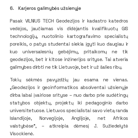
6. Karjeros galimybės užsienyje
Pasak VILNIUS TECH Geodezijos ir kadastro katedros
vedėjos, jaučiamas vis didėjantis kvalifikuotų GIS
technologijų, nuotolinio kartografavimo specialistų
poreikis, o patys studentai siekia įgyti kuo daugiau ir
kuo universalesnių gebėjimų, pritaikomų ne tik
geodezijos, bet ir kitose inžinerijos srityse. Tai atveria
galimybes dirbti ne tik Lietuvoje, bet ir už šalies ribų.
Tokių sėkmės pavyzdžių jau esama ne vienas.
„Geodezijos ir geoinformatikos absolventai užsienyje
dirba labai įvairiose srityse – nuo darbo prie sudėtingų
statybos objektų, projektų iki pedagoginio darbo
universitetuose. Lietuvos specialistai savo vietą randa
Islandijoje, Norvegijoje, Anglijoje, net Afrikos
valstybėse“, – atkreipia dėmesį J. Sužiedelytė
Visockienė.