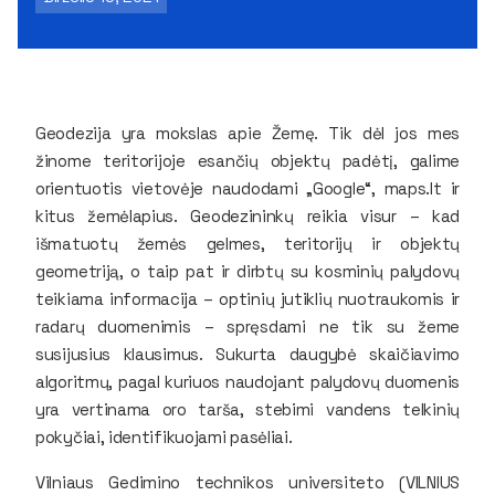
Geodezija yra mokslas apie Žemę. Tik dėl jos mes
žinome teritorijoje esančių objektų padėtį, galime
orientuotis vietovėje naudodami „Google“, maps.lt ir
kitus žemėlapius. Geodezininkų reikia visur – kad
išmatuotų žemės gelmes, teritorijų ir objektų
geometriją, o taip pat ir dirbtų su kosminių palydovų
teikiama informacija – optinių jutiklių nuotraukomis ir
radarų duomenimis – spręsdami ne tik su žeme
susijusius klausimus. Sukurta daugybė skaičiavimo
algoritmų, pagal kuriuos naudojant palydovų duomenis
yra vertinama oro tarša, stebimi vandens telkinių
pokyčiai, identifikuojami pasėliai.
Vilniaus Gedimino technikos universiteto (VILNIUS