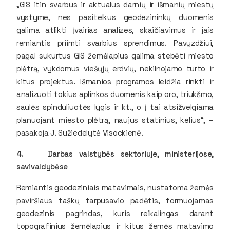
„GIS itin svarbus ir aktualus darnių ir išmanių miestų
vystyme, nes pasitelkus geodezininkų duomenis
galima atlikti įvairias analizes, skaičiavimus ir jais
remiantis priimti svarbius sprendimus. Pavyzdžiui,
pagal sukurtus GIS žemėlapius galima stebėti miesto
plėtrą, vykdomus viešųjų erdvių, nekilnojamo turto ir
kitus projektus. Išmanios programos leidžia rinkti ir
analizuoti tokius aplinkos duomenis kaip oro, triukšmo,
saulės spinduliuotės lygis ir kt., o į tai atsižvelgiama
planuojant miesto plėtrą, naujus statinius, kelius“, –
pasakoja J. Sužiedelytė Visockienė.
4. Darbas valstybės sektoriuje, ministerijose,
savivaldybėse
Remiantis geodeziniais matavimais, nustatoma žemės
paviršiaus taškų tarpusavio padėtis, formuojamas
geodezinis pagrindas, kuris reikalingas darant
topografinius žemėlapius ir kitus žemės matavimo