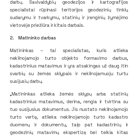
darbų. Savivaldybių geodezijos ir kartografijos
specialistai rūpinasi teritorijos geodezinių tinklų
sudarymu ir tvarkymu, statinių ir įrenginių žymėjimo
vietovėje priežiūra ir kitais darbais.
2. Matininko darbas
Matininkas – tai specialistas, kuris atlieka
nekilnojamojo turto objekto formavimo darbus,
kadastrinius matavimus ir yra atsakingas už daug itin
svarbių su žemės sklypais ir nekilnojamuoju turtu
susijusių darbų.
„Matininkas atlieka žemės sklypų arba statinių
kadastrinius matavimus, derina, rengia ir tvirtina su
tuo susijusius dokumentus. Jis nustato nekilnojamojo
turto vertę, atlieka nekilnojamojo turto kadastro
duomenų ir dokumentų, taip pat kadastrinių ir
geodezinių matavimų ekspertizę bei teikia kitas