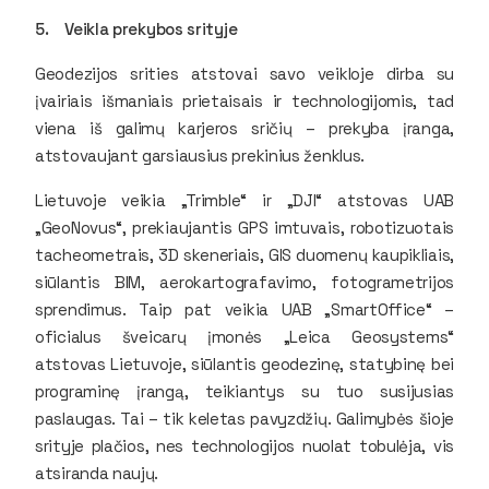
5. Veikla prekybos srityje
Geodezijos srities atstovai savo veikloje dirba su
įvairiais išmaniais prietaisais ir technologijomis, tad
viena iš galimų karjeros sričių – prekyba įranga,
atstovaujant garsiausius prekinius ženklus.
Lietuvoje veikia „Trimble“ ir „DJI“ atstovas UAB
„GeoNovus“, prekiaujantis GPS imtuvais, robotizuotais
tacheometrais, 3D skeneriais, GIS duomenų kaupikliais,
siūlantis BIM, aerokartografavimo, fotogrametrijos
sprendimus. Taip pat veikia UAB „SmartOffice“ –
oficialus šveicarų įmonės „Leica Geosystems“
atstovas Lietuvoje, siūlantis geodezinę, statybinę bei
programinę įrangą, teikiantys su tuo susijusias
paslaugas. Tai – tik keletas pavyzdžių. Galimybės šioje
srityje plačios, nes technologijos nuolat tobulėja, vis
atsiranda naujų.