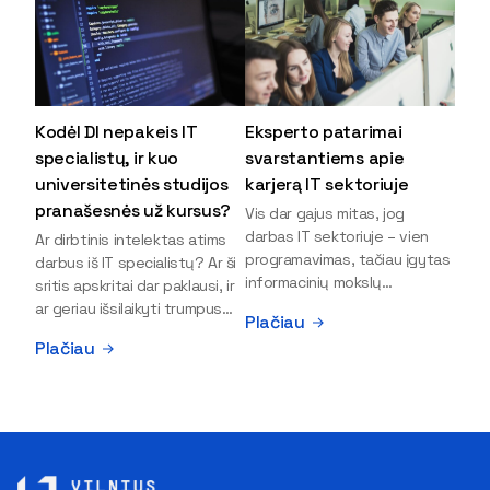
Kodėl DI nepakeis IT
Eksperto patarimai
specialistų, ir kuo
svarstantiems apie
universitetinės studijos
karjerą IT sektoriuje
pranašesnės už kursus?
Vis dar gajus mitas, jog
darbas IT sektoriuje – vien
Ar dirbtinis intelektas atims
programavimas, tačiau įgytas
darbus iš IT specialistų? Ar ši
informacinių mokslų
sritis apskritai dar paklausi, ir
išsilavinimas gali atverti kur
ar geriau išsilaikyti trumpus
Plačiau
kas daugiau durų ir net
kursus, ar vis tik stoti į
Plačiau
užauginti iki vadovų. Sparčiai
universitetą? Tokie klausimai
keičiantis technologijoms,
dažniausiai iškyla apie
šiandien darbo rinkoje trūksta
informacinių technologijų
dirbtinio intelekto (DI),
studijas svarstantiems
kibernetinio saugumo,
jaunuoliams. Iš šiuos ir kitus
debesijos ekspertų,
klausimus apie šio sektoriaus
duomenų analitikų.