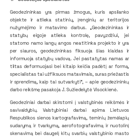
Geodezininkas yra pirmas žmogus, kuris apsilanko
objekte ir atlieka statinių, įrenginių ar teritorijos
nužymėjimo ir matavimo darbus. „Geodezininkas ir
statybų eigoje atlieka kontrolę, pavyzdžiui, jei
statomo namo langų angos neatitinka projekto ir yra
per siauros, geodezininkas fiksuoja šias klaidas ir
informuoja statybų vadovą. Jei pastatytas namas ar
tiltas deformuojasi bei kitaip keičia padėtį ar formą,
specialistas tai užfiksuos matavimais, suras priežastis
ir sprendimą, kaip tai sutvarkyti“, – apie geodezininkų
darbo reikšmę pasakoja J. Sužiedelytė Visockienė.
Geodeziniai darbai skirstomi į valstybinės reikšmės ir
savivaldybių. Valstybiniai darbai apima Lietuvos
Respublikos sienos kartografavimą, teminių žemėlapių
sudarymą ir tvarkymą, aerofotografavimą ir nuotolinį
skenavimą bei daugelį kitų svarbių valstybinio masto