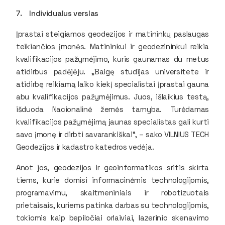
7. Individualus verslas
Įprastai steigiamos geodezijos ir matininkų paslaugas
teikiančios įmonės. Matininkui ir geodezininkui reikia
kvalifikacijos pažymėjimo, kuris gaunamas du metus
atidirbus padėjėju. „Baigę studijas universitete ir
atidirbę reikiamą laiko kiekį specialistai įprastai gauna
abu kvalifikacijos pažymėjimus. Juos, išlaikius testą,
išduoda Nacionalinė žemės tarnyba. Turėdamas
kvalifikacijos pažymėjimą jaunas specialistas gali kurti
savo įmonę ir dirbti savarankiškai“, – sako VILNIUS TECH
Geodezijos ir kadastro katedros vedėja.
Anot jos, geodezijos ir geoinformatikos sritis skirta
tiems, kurie domisi informacinėmis technologijomis,
programavimu, skaitmeniniais ir robotizuotais
prietaisais, kuriems patinka darbas su technologijomis,
tokiomis kaip bepiločiai orlaiviai, lazerinio skenavimo