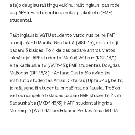
atėjo daugiau raštingų vaikinų; raštingiausi pasirodė
esą APF ir Fundamentinių mokslų fakulteto (FMF)
studentai.
Raštingiausio VGTU studento vardo nusipelnė FMF
studijuojanti Monika Gerybaitė (VISf-15), diktante ji
padarė 3 klaidas. Po 4 klaidas padarė antros vietos
laimėtojai: APF studentai Mariuš Voitkun (KGf-13/1),
Vita Kazlauskaitė (AATf-13); FMF studentas Dovydas
Mažonas (BIf-16/3) ir Antano Gustaičio aviacijos
instituto studentas Arnas Diktanas (Opfau-15), be to,
jo rašysena iš studentų pripažinta dailiausia. Trečios
vietos nusipelnė 5 klaidas padarę FMF studentė Živilė
Sadauskaitė (MKDf-13/3) ir APF studentai Ingrida
Molnerytė (AATf-13) bei Edgaras Petkevičius (MIf-13).