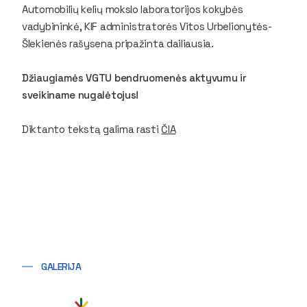
Automobilių kelių mokslo laboratorijos kokybės
vadybininkė, KIF administratorės Vitos Urbelionytės-
Šlekienės rašysena pripažinta dailiausia.
Džiaugiamės VGTU bendruomenės aktyvumu ir
sveikiname nugalėtojus!
Diktanto tekstą galima rasti
ČIA
GALERIJA