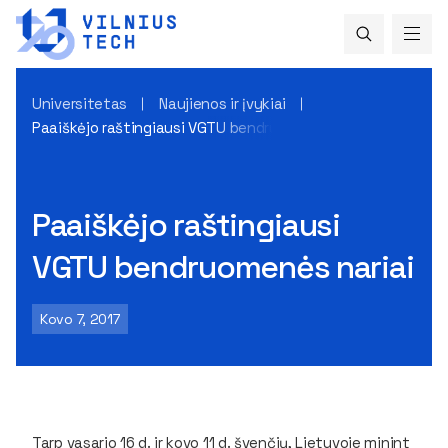
Universitetas
Naujienos ir įvykiai
Paaiškėjo raštingiausi VGTU bendruomenės nariai
Paaiškėjo raštingiausi
VGTU bendruomenės nariai
Kovo 7, 2017
Tarp vasario 16 d. ir kovo 11 d. švenčių, Lietuvoje minint