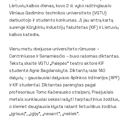
Lietuvių kalbos dienas, kovo 2 d. vyko raštingiausio
Vilniaus Gedimino technikos universiteto (VGTU)
darbuotojo ir studento konkursas. Jį jau antrą kartą
surengė Kūrybinių industrijų fakultetas (KIF) ir Lietuvių
kalbos katedra.
Vienu metu dvejuose universiteto rūmuose –
Centriniuose ir Senamiesčio – buvo rašomas diktantas.
Tekstą skaitė VGTU „Palėpės“ teatro aktorė KIF
studentė Agnė Bagdanskytė. Diktantą rašė 140
dalyvių – gausiausiai dalyvavo Aplinkos inžinerijos (APF)
ir KIF studentai. Diktantas parengtas pagal
profesoriaus Tomo Kačerausko straipsnį. Praėjusiais
metais sunkiausiai sekėsi rašyti tarptautinius žodžius,
o šiemet daugiausia klysta rašant lietuviškus žodžius
„įgrisusį“, „įgiję“, „nesant“, „nekiek“.