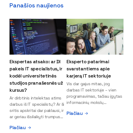
Panašios naujienos
Ekspertas atsako: ar DI
Eksperto patarimai
pakeis IT specialistus, ir
svarstantiems apie
kodėl universitetinės
karjerą IT sektoriuje
studijos pranašesnės už
Vis dar gajus mitas, jog
kursus?
darbas IT sektoriuje – vien
programavimas, tačiau įgytas
Ar dirbtinis intelektas atims
informacinių mokslų
darbus iš IT specialistų? Ar ši
išsilavinimas gali atverti kur
sritis apskritai dar paklausi, ir
Plačiau
kas daugiau durų ir net
ar geriau išsilaikyti trumpus
užauginti iki vadovų. Sparčiai
kursus, ar vis tik stoti į
Plačiau
keičiantis technologijoms,
universitetą? Tokie klausimai