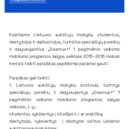
Kviečiame Lietuvos aukštųjų mokyklų studentus,
dėstytojus ir darbuotojus, turinčius specialiųjų poreikių
ir dalyvaujančius „Erasmus+“ 1 pagrindinio veiksmo
mobilumo programos šalyse veiklose 2015–2016 mokslo
metais teikti paraiškas papildomai paramai gauti.
Paraiškas gali teikti:
1. Lietuvos aukštųjų mokyklų atstovai, turintys
specialiųjų poreikių ir dalyvaujantys „Erasmus+“ 1
pagrindinio veiksmo mobilumo programos šalyse
veiklose, t. y.:
studentai, vyksiantys į studijas ir / ar praktiką;
dėstytojai, vyksiantys į dėstymo vizitus užsienio
aukštosiose mokyklose;