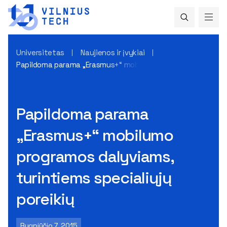
Universitetas
Naujienos ir įvykiai
Papildoma parama „Erasmus+“ mobilumo programos dalyviams,
Papildoma parama
„Erasmus+“ mobilumo
programos dalyviams,
turintiems specialiųjų
poreikių
Rugpjūčio 7, 2015