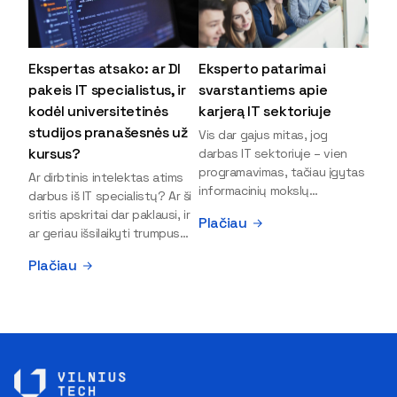
Ekspertas atsako: ar DI
Eksperto patarimai
pakeis IT specialistus, ir
svarstantiems apie
kodėl universitetinės
karjerą IT sektoriuje
studijos pranašesnės už
Vis dar gajus mitas, jog
kursus?
darbas IT sektoriuje – vien
programavimas, tačiau įgytas
Ar dirbtinis intelektas atims
informacinių mokslų
darbus iš IT specialistų? Ar ši
išsilavinimas gali atverti kur
sritis apskritai dar paklausi, ir
Plačiau
kas daugiau durų ir net
ar geriau išsilaikyti trumpus
užauginti iki vadovų. Sparčiai
kursus, ar vis tik stoti į
Plačiau
keičiantis technologijoms,
universitetą? Tokie klausimai
šiandien darbo rinkoje trūksta
dažniausiai iškyla apie
dirbtinio intelekto (DI),
informacinių technologijų
kibernetinio saugumo,
studijas svarstantiems
debesijos ekspertų,
jaunuoliams. Iš šiuos ir kitus
duomenų analitikų.
klausimus apie šio sektoriaus
Apsispręsti dėl studijų
ypatybes bei universitetinių
programos ar karjeros