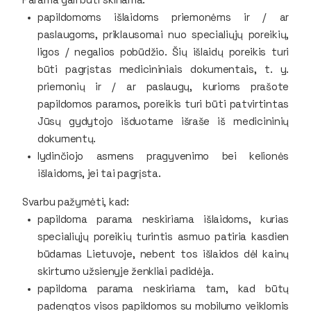
papildomoms išlaidoms priemonėms ir / ar
paslaugoms, priklausomai nuo specialiųjų poreikių,
ligos / negalios pobūdžio. Šių išlaidų poreikis turi
būti pagrįstas medicininiais dokumentais, t. y.
priemonių ir / ar paslaugų, kurioms prašote
papildomos paramos, poreikis turi būti patvirtintas
Jūsų gydytojo išduotame išraše iš medicininių
dokumentų.
lydinčiojo asmens pragyvenimo bei kelionės
išlaidoms, jei tai pagrįsta.
Svarbu pažymėti, kad:
papildoma parama neskiriama išlaidoms, kurias
specialiųjų poreikių turintis asmuo patiria kasdien
būdamas Lietuvoje, nebent tos išlaidos dėl kainų
skirtumo užsienyje ženkliai padidėja.
papildoma parama neskiriama tam, kad būtų
padengtos visos papildomos su mobilumo veiklomis