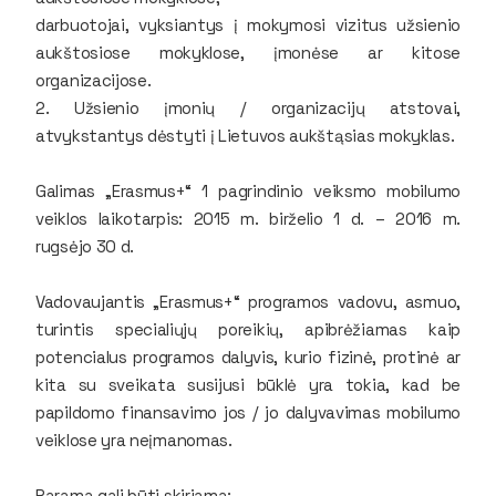
darbuotojai, vyksiantys į mokymosi vizitus užsienio
aukštosiose mokyklose, įmonėse ar kitose
organizacijose.
2. Užsienio įmonių / organizacijų atstovai,
atvykstantys dėstyti į Lietuvos aukštąsias mokyklas.
Galimas „Erasmus+“ 1 pagrindinio veiksmo mobilumo
veiklos laikotarpis: 2015 m. birželio 1 d. – 2016 m.
rugsėjo 30 d.
Vadovaujantis „Erasmus+“ programos vadovu, asmuo,
turintis specialiųjų poreikių, apibrėžiamas kaip
potencialus programos dalyvis, kurio fizinė, protinė ar
kita su sveikata susijusi būklė yra tokia, kad be
papildomo finansavimo jos / jo dalyvavimas mobilumo
veiklose yra neįmanomas.
Parama gali būti skiriama: