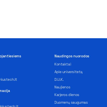
tojantiesiems
Naudingos nuorodos
Kontaktai
Apie universitetą
iustech.lt
D.U.K.
Naujienos
macija
Karjeros dienos
Duomenų saugumas
lniustech.lt