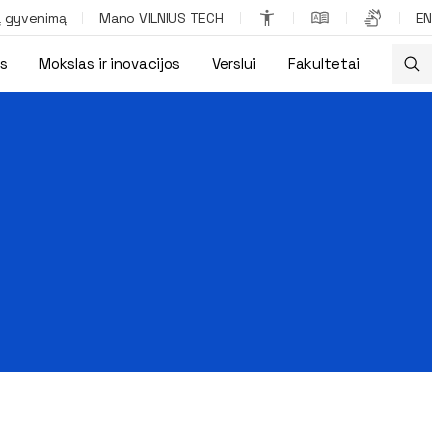
ą gyvenimą
Mano VILNIUS TECH
EN
os
Mokslas ir inovacijos
Verslui
Fakultetai