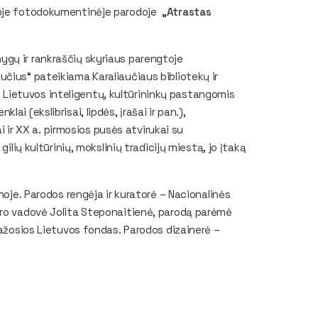
je fotodokumentinėje parodoje
„Atrastas
gų ir rankraščių skyriaus parengtoje
čius“ pateikiama Karaliaučiaus bibliotekų ir
bet Lietuvos inteligentų, kultūrininkų pastangomis
i (ekslibrisai, lipdės, įrašai ir pan.),
ai ir XX a. pirmosios pusės atvirukai su
ilių kultūrinių, mokslinių tradicijų miestą, jo įtaką
noje. Parodos rengėja ir kuratorė – Nacionalinės
tro vadovė Jolita Steponaitienė, parodą parėmė
Mažosios Lietuvos fondas. Parodos dizainerė –