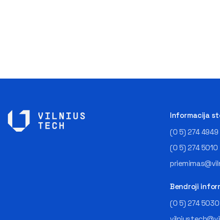
Informacija s
(0 5) 274 4949
(0 5) 274 5010
priemimas@viln
Bendroji infor
(0 5) 274 5030
vilniustech@vi