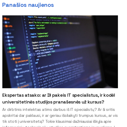
Panašios naujienos
Ekspertas atsako: ar DI pakeis IT specialistus, ir kodėl
universitetinės studijos pranašesnės už kursus?
Ar dirbtinis intelektas atims darbus iš IT specialistų? Ar ši sritis
apskritai dar paklausi, ir ar geriau išsilaikyti trumpus kursus, ar vis
tik stoti į universitetą? Tokie klausimai dažniausiai iškyla apie