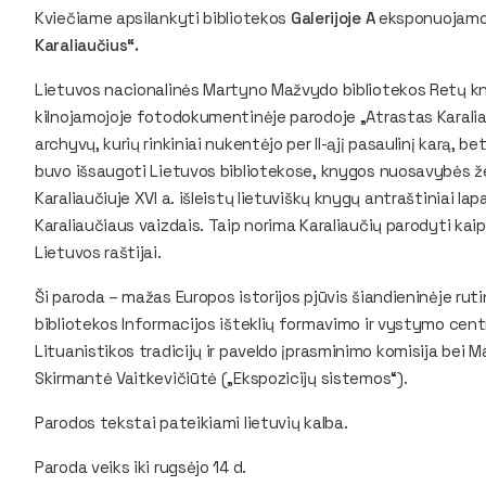
Kviečiame apsilankyti bibliotekos
Galerijoje A
eksponuojamo
Karaliaučius“.
Lietuvos nacionalinės Martyno Mažvydo bibliotekos Retų kny
kilnojamojoje fotodokumentinėje parodoje „Atrastas Karaliau
archyvų, kurių rinkiniai nukentėjo per II-ąjį pasaulinį karą, 
buvo išsaugoti Lietuvos bibliotekose, knygos nuosavybės ženkla
Karaliaučiuje XVI a. išleistų lietuviškų knygų antraštiniai lap
Karaliaučiaus vaizdais. Taip norima Karaliaučių parodyti kaip g
Lietuvos raštijai.
Ši paroda – mažas Europos istorijos pjūvis šiandieninėje ruti
bibliotekos Informacijos išteklių formavimo ir vystymo cen
Lituanistikos tradicijų ir paveldo įprasminimo komisija bei 
Skirmantė Vaitkevičiūtė („Ekspozicijų sistemos“).
Parodos tekstai pateikiami lietuvių kalba.
Paroda veiks iki rugsėjo 14 d.