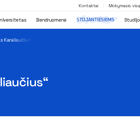
Kontaktai
Mokymasis vis
niversitetas
Bendruomenė
Studij
STOJANTIESIEMS
s Karaliaučius“
liaučius“