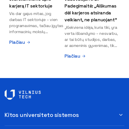
karjerą IT sektoriuje
Padegimaitė: „Aiškumas
dėl karjeros atsiranda
Vis dar gajus mitas, jog
veikiant, ne planuojant“
darbas IT sektoriuje – vien
programavimas, tačiau įgytas
„Kiekviena idėja, kuria tiki, yra
informacinių mokslų
verta išbandymo – nesvarbu,
išsilavinimas gali atverti kur
ar tai būtų studijos, darbas,
Plačiau
kas daugiau durų ir net
ar asmeninis gyvenimas, tik
užauginti iki vadovų. Sparčiai
bandydamas naujus dalykus
Plačiau
keičiantis technologijoms,
atrandi, kas iš tiesų tau įdomu
šiandien darbo rinkoje trūksta
ir kur slypi tavo stiprybės“, –
dirbtinio intelekto (DI),
įsitikinusi skaitmeninės
kibernetinio saugumo,
rinkodaros specialistė, įmonės
debesijos ekspertų,
„Paperplanes“ vadovė Dovilė
duomenų analitikų.
Padegimaitė. Mergina tai
Apsispręsti dėl studijų
įrodo savo pavyzdžiu: VILNIUS
programos ar karjeros
TECH Verslo vadybos
krypties neretai trukdo
fakulteto alumnė į dabartinę
abejonės ir nežinomybė. Kaip
karjeros stotelę atėjo tik
Kitos universiteto sistemos
tik šiuo metu svarstantiems,
drąsiai eksperimentuodama ir
ar verta rinktis karjerą IT
ieškodama. Dovilė
sektoriuje, pataria beveik tris