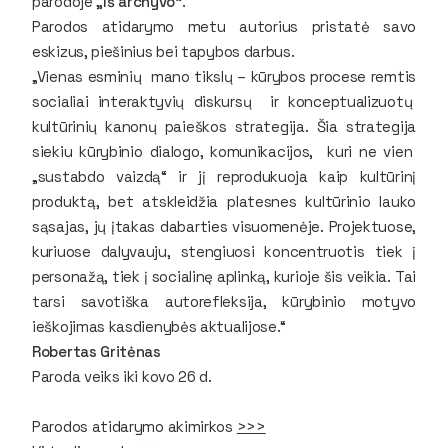
parodoje
„Iš archyvo“
.
Parodos atidarymo metu autorius pristatė savo
eskizus, piešinius bei tapybos darbus.
„Vienas esminių mano tikslų – kūrybos procese remtis
socialiai interaktyvių diskursų ir konceptualizuotų
kultūrinių kanonų paieškos strategija. Šia strategija
siekiu kūrybinio dialogo, komunikacijos, kuri ne vien
„sustabdo vaizdą“ ir jį reprodukuoja kaip kultūrinį
produktą, bet atskleidžia platesnes kultūrinio lauko
sąsajas, jų įtakas dabarties visuomenėje. Projektuose,
kuriuose dalyvauju, stengiuosi koncentruotis tiek į
personažą, tiek į socialinę aplinką, kurioje šis veikia. Tai
tarsi savotiška autorefleksija, kūrybinio motyvo
ieškojimas kasdienybės aktualijose.“
Robertas Gritėnas
Paroda veiks iki kovo 26 d.
Parodos atidarymo akimirkos
>>>