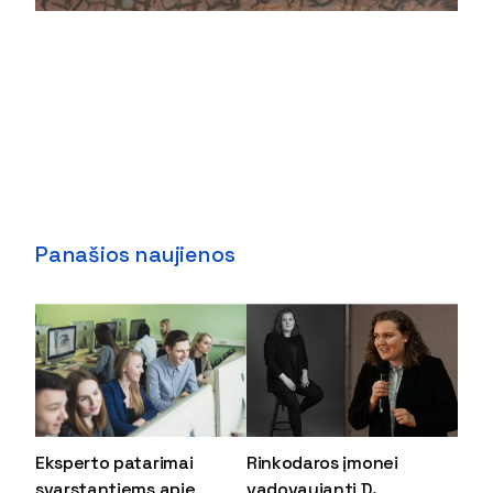
Panašios naujienos
Eksperto patarimai
Rinkodaros įmonei
svarstantiems apie
vadovaujanti D.