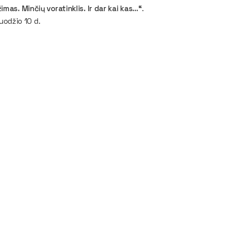
imas. Minčių voratinklis. Ir dar kai kas…“
.
ruodžio 10 d.