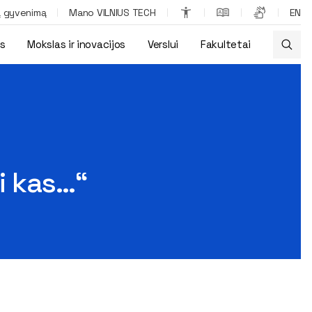
ą gyvenimą
Mano VILNIUS TECH
EN
os
Mokslas ir inovacijos
Verslui
Fakultetai
ai kas…“