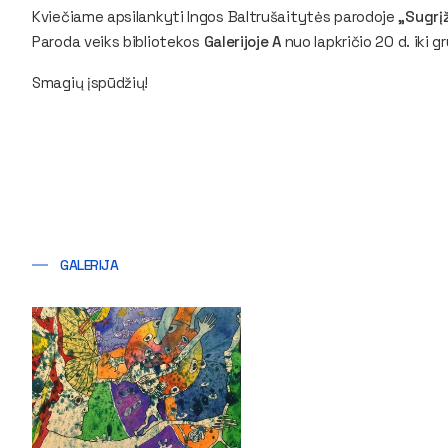
Kviečiame apsilankyti Ingos Baltrušaitytės parodoje
„Sugrįž
Paroda veiks bibliotekos
Galerijoje A
nuo lapkričio 20 d. iki g
Smagių įspūdžių!
GALERIJA