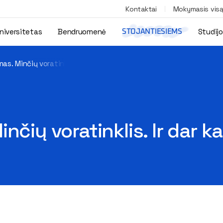
Kontaktai
Mokymasis vis
niversitetas
Bendruomenė
Studij
STOJANTIESIEMS
as. Minčių voratinklis. Ir dar kai kas…“
nčių voratinklis. Ir dar k