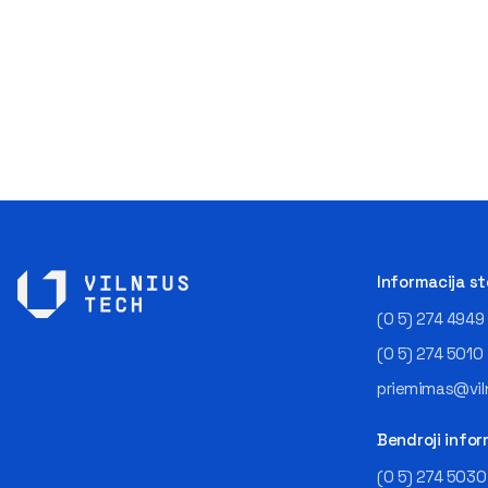
Informacija s
(0 5) 274 4949
(0 5) 274 5010
priemimas@viln
Bendroji infor
(0 5) 274 5030