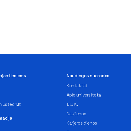
tojantiesiems
Naudingos nuorodos
Kontaktai
Apie universitetą
iustech.lt
D.U.K.
Naujienos
macija
Karjeros dienos