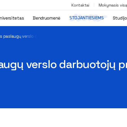
Kontaktai
Mokymasis vis
niversitetas
Bendruomenė
Studij
STOJANTIESIEMS
us paslaugų verslo darbuotojų profesinio rengimo centre
laugų verslo darbuotojų p