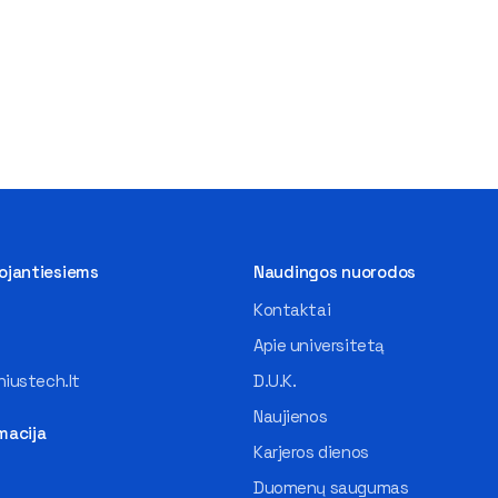
tojantiesiems
Naudingos nuorodos
Kontaktai
Apie universitetą
iustech.lt
D.U.K.
Naujienos
macija
Karjeros dienos
Duomenų saugumas