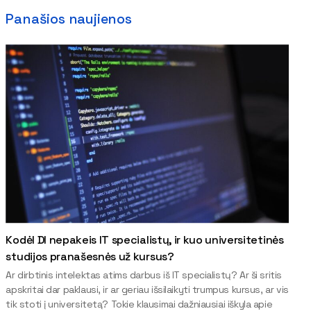
Panašios naujienos
Kodėl DI nepakeis IT specialistų, ir kuo universitetinės
studijos pranašesnės už kursus?
Ar dirbtinis intelektas atims darbus iš IT specialistų? Ar ši sritis
apskritai dar paklausi, ir ar geriau išsilaikyti trumpus kursus, ar vis
tik stoti į universitetą? Tokie klausimai dažniausiai iškyla apie