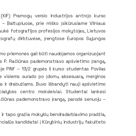
 (KIF)
Pramogų verslo industrijos
antrojo kurso
 – Baltupiuose, prie miško įsikūrusiame Vilniaus
aukė fotografijos profesijos mokytojas, Lietuvos
tografų dirbtuvėse, įrengtose Europos Sąjungos
imo priemonės gali būti naudojamos organizuojant
as P. Račiūnas pademonstravo apšvietimo įrangą,
joje PINf – 13/2 grupės II kurso studentas Povilas
je visiems surado po įdomų aksesuarą, merginos
s ir drabužiams. Buvo išbandyti nauji apšvietimo
ecialybės centro moksleiviai.
Studentai lankėsi
 Račiūnas pademonstravo įrangą, parodė senuoju –
t ir tapo gražia mokyklų bendradarbiavimo pradžia,
cialūs kandidatai į Kūrybinių industrijų fakulteto