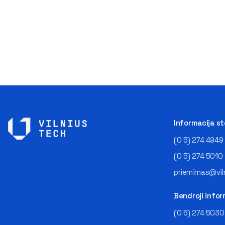
Informacija s
(0 5) 274 4949
(0 5) 274 5010
priemimas@viln
Bendroji infor
(0 5) 274 5030