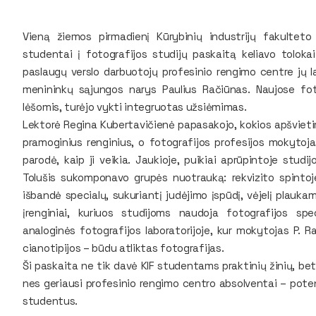
Vieną žiemos pirmadienį Kūrybinių industrijų fakulteto
studentai į fotografijos studijų paskaitą keliavo tolokai
paslaugų verslo darbuotojų profesinio rengimo centre jų l
menininkų sąjungos narys Paulius Račiūnas. Naujose fo
lėšomis, turėjo vykti integruotas užsiėmimas.
Lektorė Regina Kubertavičienė papasakojo, kokios apšviet
pramoginius renginius, o fotografijos profesijos mokytoj
parodė, kaip ji veikia. Jaukioje, puikiai aprūpintoje studi
Tolušis sukomponavo grupės nuotrauką: rekvizito spinto
išbandė specialų,
sukuriantį judėjimo įspūdį,
vėjelį
plaukam
įrenginiai, kuriuos studijoms naudoja fotografijos sp
analoginės fotografijos laboratorijoje, kur mokytojas P.
cianotipijos – būdu atliktas fotografijas.
Ši paskaita ne tik davė KIF studentams praktinių žinių, be
nes geriausi profesinio rengimo centro absolventai – poten
studentus.