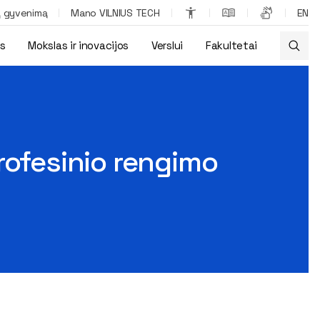
ą gyvenimą
Mano VILNIUS TECH
EN
os
Mokslas ir inovacijos
Verslui
Fakultetai
rofesinio rengimo