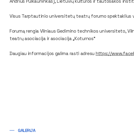
Andrius Pulkauninkas), Lietuvių kultūros ir tautosakos institut
Visus Tarptautinio universitetų teatrų forumo spektaklius vi
Forumą rengia Vilniaus Gedimino technikos universiteto, Vil
teatrų asociacija ir asociacija „Koturnos“
Daugiau informacijos galima rasti adresu
https://www.face
GALERIJA