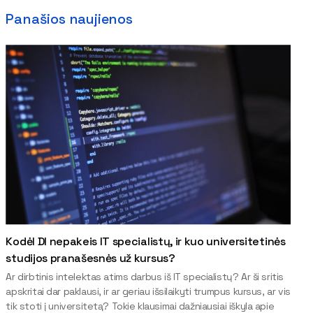
Panašios naujienos
Kodėl DI nepakeis IT specialistų, ir kuo universitetinės
studijos pranašesnės už kursus?
Ar dirbtinis intelektas atims darbus iš IT specialistų? Ar ši sritis
apskritai dar paklausi, ir ar geriau išsilaikyti trumpus kursus, ar vis
tik stoti į universitetą? Tokie klausimai dažniausiai iškyla apie