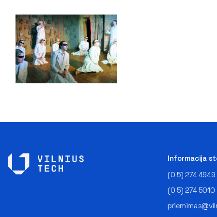
Informacija s
(0 5) 274 4949
(0 5) 274 5010
priemimas@viln