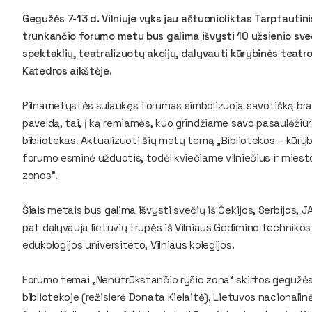
Gegu
žės
7-13 d.
Vilniuje vyks jau aštuonioliktas Tarptautin
trunkančio forumo metu bus galima išvysti 10 užsienio sveč
spektaklių, teatralizuotų akcijų, dalyvauti kūrybinės teatro
Katedros aikštėje.
Pilnametystės sulaukęs forumas simbolizuoja savotišką brandą
paveldą, tai, į ką remiamės, kuo grindžiame savo pasaulėžiū
bibliotekas. Aktualizuoti šių metų temą „Bibliotekos – kūry
forumo esminė užduotis, todėl kviečiame vilniečius ir miesto
zonos”.
Šiais metais bus galima išvysti svečių iš Čekijos, Serbijos, 
pat dalyvauja lietuvių trupės iš Vilniaus Gedimino technikos 
edukologijos universiteto, Vilniaus kolegijos.
Forumo temai „Nenutrūkstančio ryšio zona“ skirtos gegužės 1
bibliotekoje (režisierė Donata Kielaitė), Lietuvos nacionali