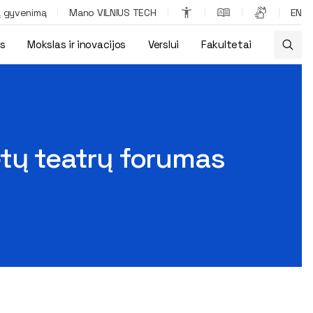
ą gyvenimą
Mano VILNIUS TECH
EN
os
Mokslas ir inovacijos
Verslui
Fakultetai
ryšio zonos
etų teatrų forumas