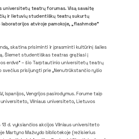
is universitetų teatrų forumas. Visą savaitę
ių ir lietuvių studentiškų teatrų sukurtų
 laboratorijos atviroje pamokoje, „
flashmobe
”
, skatina prisiminti ir įprasminti kultūrinį šalies
rą. Šiemet studentiškas teatras gręžiasi į
bos erdvė“ – šio Tarptautinio universitetų teatrų
 svečius prisijungti prie „Nenutrūkstančio ryšio
JAV, Ispanijos, Vengrijos pasirodymus. Forume taip
universiteto, Vilniaus universiteto, Lietuvos
3 d. vyksiančios akcijos Vilniaus universiteto
nėje Martyno Mažvydo bibliotekoje (režisierius