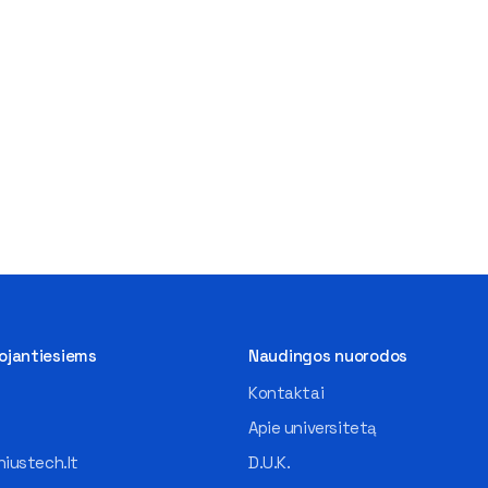
tojantiesiems
Naudingos nuorodos
Kontaktai
Apie universitetą
iustech.lt
D.U.K.