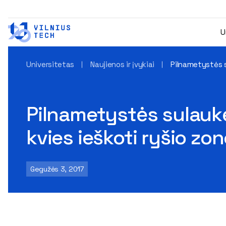
U
Universitetas
Naujienos ir įvykiai
Pilnametystės s
Pilnametystės sulaukę
kvies ieškoti ryšio zo
Gegužės 3, 2017