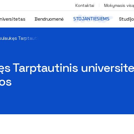
Kontaktai
Mokymasis vis
niversitetas
Bendruomenė
Studij
STOJANTIESIEMS
ulaukęs Tarptautinis universitetų teatrų forumas kvies ieškoti 
s Tarptautinis universit
nos