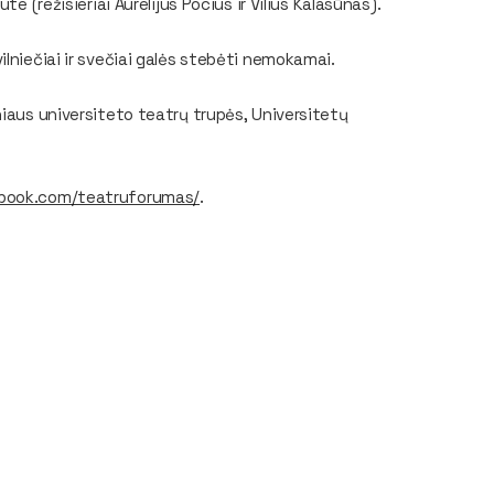
e (režisieriai Aurelijus Pocius ir Vilius Kalasūnas).
lniečiai ir svečiai galės stebėti nemokamai.
niaus universiteto teatrų trupės, Universitetų
book.com/teatruforumas/
.