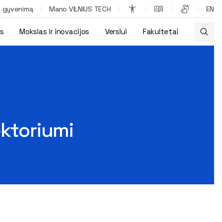
ą gyvenimą
Mano VILNIUS TECH
EN
os
Mokslas ir inovacijos
Verslui
Fakultetai
ektoriumi