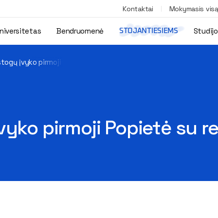
Kontaktai
Mokymasis vis
niversitetas
Bendruomenė
Studij
STOJANTIESIEMS
togų įvyko pirmoji Popietė su rektoriumi
vyko pirmoji Popietė su r