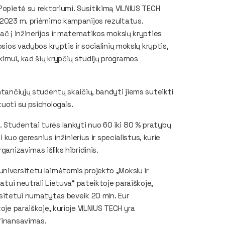
Popietė su rektoriumi. Susitikimą VILNIUS TECH
 2023 m. priėmimo kampanijos rezultatus.
ač į inžinerijos ir matematikos mokslų krypties
sios vadybos kryptis ir socialinių mokslų kryptis,
imui, kad šių krypčių studijų programos
ntančiųjų studentų skaičių, bandyti jiems suteikti
tuoti su psichologais.
 Studentai turės lankyti nuo 60 iki 80 % pratybų
i kuo geresnius inžinierius ir specialistus, kurie
ganizavimas išliks hibridinis.
niversitetu laimėtomis projekto „Mokslu ir
matui neutrali Lietuva“ pateiktoje paraiškoje,
rsitetui numatytas beveik 20 mln. Eur
oje paraiškoje, kurioje VILNIUS TECH yra
 finansavimas.