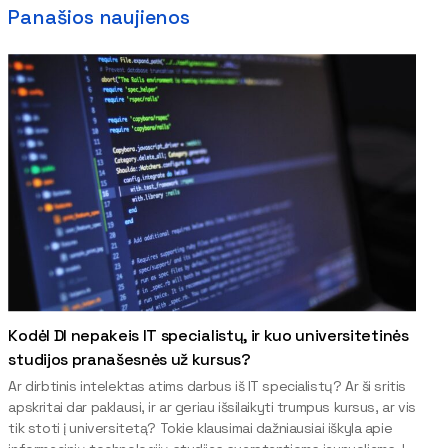
Panašios naujienos
Kodėl DI nepakeis IT specialistų, ir kuo universitetinės
studijos pranašesnės už kursus?
Ar dirbtinis intelektas atims darbus iš IT specialistų? Ar ši sritis
apskritai dar paklausi, ir ar geriau išsilaikyti trumpus kursus, ar vis
tik stoti į universitetą? Tokie klausimai dažniausiai iškyla apie