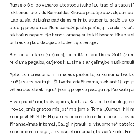
Rugsėjo 6 d. po vasaros atostogų įvyko jau tradicija tapusi 
rektorius prof. dr. Romualdas Kliukas pradėjo apžvelgdamas
Labiausiai džiugino padidėjęs priimtų studentų skaičius, yp
studijų programas. Nors sumažėjo stojančiųjų į verslo ir viešo
rektorius nepamiršo bendruomenę sutelkti bendro tikslo siek
pritrauktų kuo daugiau studentų ateityje.
Rektorius atkreipė dėmesį, jog reikia stengtis mažinti iškre
reikiamą pagalbą karjeros klausimais ar galimybę pasikonsul
Aptarta ir privalomo minimalaus paskaitų lankomumo tvarka.
ir už jas atsiskaityti. Ši tvarka griežtinama, siekiant išugdyt
vėliau bus atsakingi už įvairių projektų saugumą. Paskaitų or
Buvo pasidžiaugta dviejomis, kartu su Kauno technologijos u
inovacijomis grįstos misijos“ misijomis. Temai „Sumani ir kli
kurioje VILNIUS TECH yra konsorciumo koordinatorius, unive
finansavimas ir temai „Saugi ir įtrauki e. visuomenė“ pateikt
konsorciumo narys, universitetui numatytas virš 7 mln. Eur