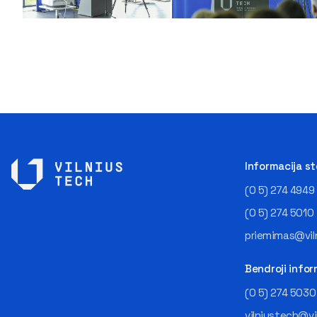
Informacija s
(0 5) 274 4949
(0 5) 274 5010
priemimas@viln
Bendroji infor
(0 5) 274 5030
vilniustech@vi