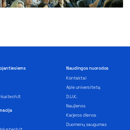
tojantiesiems
Naudingos nuorodos
Kontaktai
Apie universitetą
iustech.lt
D.U.K.
Naujienos
macija
Karjeros dienos
Duomenų saugumas
lniustech.lt