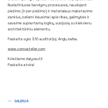
Nuolatiniuose bandymų procesuose, naudojant
piešimo (ir per-piešimo) ir materialaus maketavimo
įrankius, keliami klausimai apie ribas, galimybes ir
savaime suprantamą logiką, susijusią su kiekvienu
architektūriniu elementu.
Paskaita vyks 3.10 auditorijoj. Anglų kalba.
www.corpoatelier.com
Kviečiame dalyvauti!
Paskaita atvira!
GALERIJA