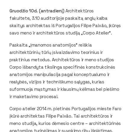
Gruodžio 10d. (antradienį)
Architektūros
fakultete, 3.10 auditorijoje paskaitą anglų kalba
skaitys architektas iš Portugalijos Filipe Paixão, įkūręs
savo meno ir architektūros studiją „Corpo Atelier“.
Paskaita „Įmanomos anatomijos“ reiškia
architektūrinių tūrių įsivaizdavimo teorinius ir
praktinius metodus. Architektūros ir meno studijos
Corpo išbandyta tikslinga specifinės konstrukcinės
anatomijos manipuliacija pagal konceptualumo ir
realybės, vizijos ir techniškumo sąlygas, kurias
suformuoja mąstymas ir klausimų kėlimas bei piešimo
ir maketavimo procesai.
Corpo atelier 2014 m. pietinės Portugalijos mieste Faro
įkūrė architektas Filipe Paixão. Tai architektūros ir
meno studija, kurios dėmesio centre – architektūrinės
anatomijos tyrinėjimas ir suvokimo ribų išplėtimas.