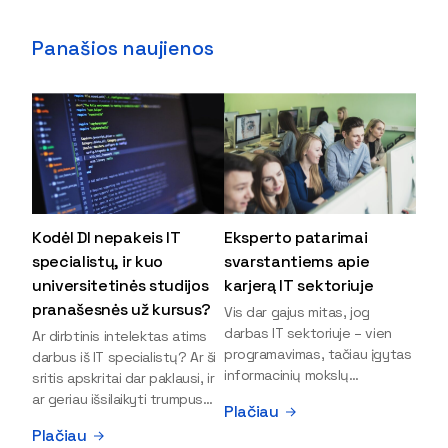
Panašios naujienos
Kodėl DI nepakeis IT
Eksperto patarimai
specialistų, ir kuo
svarstantiems apie
universitetinės studijos
karjerą IT sektoriuje
pranašesnės už kursus?
Vis dar gajus mitas, jog
darbas IT sektoriuje – vien
Ar dirbtinis intelektas atims
programavimas, tačiau įgytas
darbus iš IT specialistų? Ar ši
informacinių mokslų
sritis apskritai dar paklausi, ir
išsilavinimas gali atverti kur
ar geriau išsilaikyti trumpus
Plačiau
kas daugiau durų ir net
kursus, ar vis tik stoti į
Plačiau
užauginti iki vadovų. Sparčiai
universitetą? Tokie klausimai