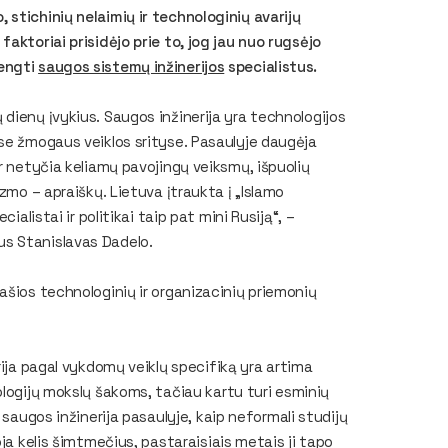
stichinių nelaimių ir technologinių avarijų
aktoriai prisidėjo prie to, jog jau nuo rugsėjo
rengti
saugos sistemų inžinerijos
specialistus.
dienų įvykius. Saugos inžinerija yra technologijos
se žmogaus veiklos srityse. Pasaulyje daugėja
r netyčia keliamų pavojingų veiksmų, išpuolių
zmo – apraiškų. Lietuva įtraukta į „Islamo
ialistai ir politikai taip pat mini Rusiją“, –
s Stanislavas Dadelo.
ašios technologinių ir organizacinių priemonių
ija pagal vykdomų veiklų specifiką yra artima
logijų mokslų šakoms, tačiau kartu turi esminių
 saugos inžinerija pasaulyje, kaip neformali studijų
ja kelis šimtmečius, pastaraisiais metais ji tapo