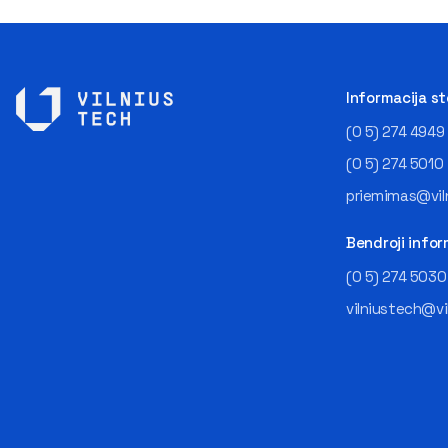
Informacija s
(0 5) 274 4949
(0 5) 274 5010
priemimas@viln
Bendroji infor
(0 5) 274 5030
vilniustech@vi