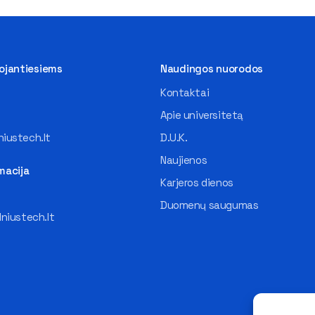
tojantiesiems
Naudingos nuorodos
Kontaktai
Apie universitetą
iustech.lt
D.U.K.
Naujienos
macija
Karjeros dienos
Duomenų saugumas
lniustech.lt