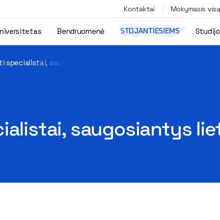
Kontaktai
Mokymasis vis
niversitetas
Bendruomenė
Studij
STOJANTIESIEMS
i specialistai, saugosiantys lietuvius nuo teroristų
alistai, saugosiantys lie