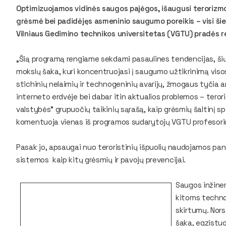
Optimizuojamos vidinės saugos pajėgos, išaugusi terorizmo, 
grėsmė bei padidėjęs asmeninio saugumo poreikis – visi šie f
Vilniaus Gedimino technikos universitetas (VGTU) pradės 
„Šią programą rengiame sekdami pasaulines tendencijas, šių 
mokslų šaka, kuri koncentruojasi į saugumo užtikrinimą viso
stichinių nelaimių ir technogeninių avarijų, žmogaus tyčia a
interneto erdvėje bei dabar itin aktualios problemos – terori
valstybės” grupuočių taikinių sąrašą, kaip grėsmių šaltinį spec
komentuoja vienas iš programos sudarytojų VGTU profesoriu
Pasak jo, apsaugai nuo teroristinių išpuolių naudojamos pan
sistemos kaip kitų grėsmių ir pavojų prevencijai.
Saugos inžiner
kitoms techno
skirtumų. Nors
šaka, egzistuo