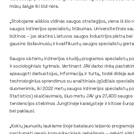
mūsų šalyje iki šiol nėra.
„Stokojame aiškios vidinės saugos strategijos, viena iš šio r
saugos inžinerijos specialistų trūkumas. Universitetinės sau
būtinos – jos skatins Lietuvos saugos industrijos plėtrą be
gausins išsilavinusių ir kvalifikuotų saugos specialistų greta
Saugos sistemų inžinerijos studijų programos specialistų p
ir sociologiniais tyrimais. Vertinant JAV darbo rinką pasteb
apsaugoti darbuotojus, informaciją ir turtą, todėl didėja au
technologinius sprendimus su analitiniais įgūdžiais specia
duomenimis, iki 2022 metų saugos inžinerijos specialistų por
Statistics
) skaičiavimais, šiuo metu JAV yra 27,400 saugos 
tendencijos stebimos Jungtinėje karalystėje ir kitose Europos
bei paklausi.
„Kokių jaunuolių laukiame šioje bakalauro laipsnio programo
pasižymėti gerais komunikaciniais gebėjimais – gebėti aiškiai