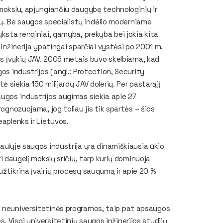
mokslu, apjungiančiu daugybę technologinių ir
čių. Be saugos specialistų indėlio moderniame
ksta renginiai, gamyba, prekyba bei jokia kita
 inžinerija ypatingai sparčiai vystėsi po 2001 m.
os įvykių JAV. 2006 metais buvo skelbiama, kad
os industrijos (angl.:
Protection, Security
rtė siekia 150 milijardų JAV dolerių. Per pastarąjį
ugos industrijos augimas siekia apie 27
rognozuojama, jog toliau jis tik spartės – šios
aplenks ir Lietuvos.
ulyje saugos industrija yra dinamiškiausia ūkio
ti daugelį mokslų sričių, tarp kurių dominuoja
užtikrina įvairių procesų saugumą ir apie 20 %
s neuniversitetinės programos, taip pat apsaugos
 Visgi universitetinių saugos inžinerijos studijų