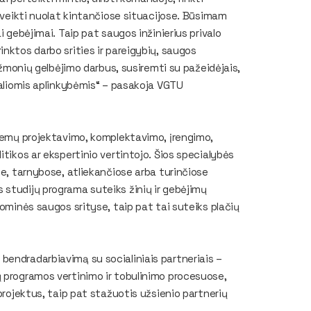
i veikti nuolat kintančiose situacijose. Būsimam
i gebėjimai. Taip pat saugos inžinierius privalo
nktos darbo srities ir pareigybių, saugos
i žmonių gelbėjimo darbus, susiremti su pažeidėjais,
emaliomis aplinkybėmis“ – pasakoja VGTU
stemų projektavimo, komplektavimo, įrengimo,
itikos ar ekspertinio vertintojo. Šios specialybės
se, tarnybose, atliekančiose arba turinčiose
 studijų programa suteiks žinių ir gebėjimų
nominės saugos srityse, taip pat tai suteiks plačių
bendradarbiavimą su socialiniais partneriais –
ų programos vertinimo ir tobulinimo procesuose,
projektus, taip pat stažuotis užsienio partnerių