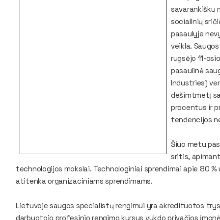
savarankišku 
socialinių sri
pasaulyje nevy
veikla. Saugos
rugsėjo 11-osi
pasaulinė saug
Industries
) ve
dešimtmetį sa
procentus ir p
tendencijos ne
Šiuo metu pasa
sritis, apiman
technologijos mokslai. Technologiniai sprendimai apie 80 % 
atitenka organizaciniams sprendimams.
Lietuvoje saugos specialistų rengimui yra akredituotos try
darbuotojo profesinio rengimo kursus vykdo privačios įmonės.