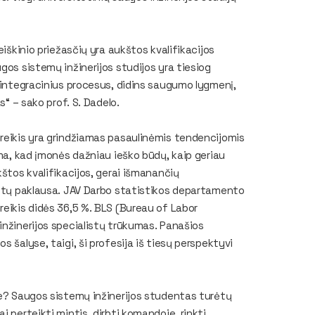
eiškinio priežasčių yra aukštos kvalifikacijos
gos sistemų inžinerijos studijos yra tiesiog
i integracinius procesus, didins saugumo lygmenį,
s“ – sako prof. S. Dadelo.
oreikis yra grindžiamas pasaulinėmis tendencijomis
ima, kad įmonės dažniau ieško būdų, kaip geriau
kštos kvalifikacijos, gerai išmanančių
listų paklausa. JAV Darbo statistikos departamento
eikis didės 36,5 %. BLS (
Bureau of Labor
inžinerijos specialistų trūkumas. Panašios
 šalyse, taigi, ši profesija iš tiesų perspektyvi
je? Saugos sistemų inžinerijos studentas turėtų
 perteikti mintis, dirbti komandoje, rinkti