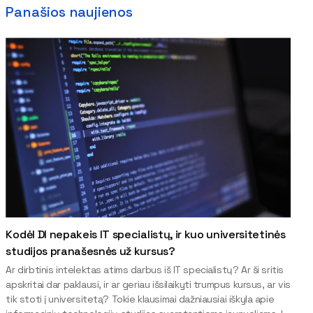
Panašios naujienos
Kodėl DI nepakeis IT specialistų, ir kuo universitetinės
studijos pranašesnės už kursus?
Ar dirbtinis intelektas atims darbus iš IT specialistų? Ar ši sritis
apskritai dar paklausi, ir ar geriau išsilaikyti trumpus kursus, ar vis
tik stoti į universitetą? Tokie klausimai dažniausiai iškyla apie