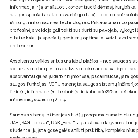
informaciją ir ją analizuoti, koncentruoti dėmesį, kūrybiška
saugos specialistui labai svarbi ypatybė – geri organizacinia
išmanyti informacines technologijas. Priklausomai nuo pasiri
profesinėje veikloje gali tekti susidurti su pavojais, vykdyt
o tai reikalauja specialių gebėjimų optimaliai veikti ekstr
profesorius.
Absolventų veiklos sritys yra labai plačios – nuo saugos si
aptarnavimo bei plėtros realizavimo iki saugos valdymo, anal
absolventai galės įsidarbinti įmonėse, padaliniuose, įstaigo
saugos funkcijas. VGTU parengta saugos sistemų inžinerijos
fizinės, informacinės, techninės ir darbo priežiūros bei eko
inžinerinių, socialinių žinių.
Saugos sistemų inžinerijos studijų programa numato glaudų 
UAB „S4G Lietuva“, UAB „Fima“. Jų atstovai dalyvaus studij
studentai jų įstaigose galės atlikti praktiką, kompleksinius 
padaliniuose.