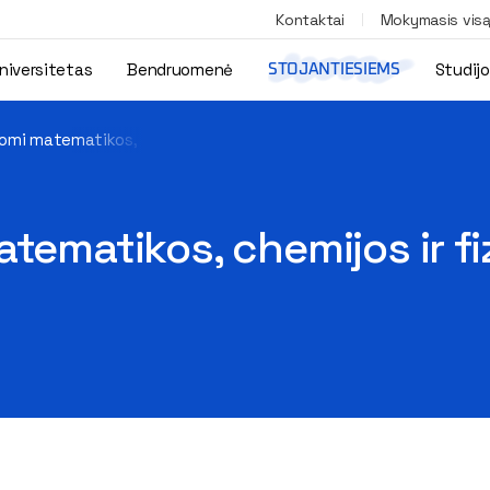
Kontaktai
Mokymasis vis
niversitetas
Bendruomenė
Studij
STOJANTIESIEMS
omi matematikos, chemijos ir fizikos kursai – dar gali prisijungti!
tematikos, chemijos ir fiz