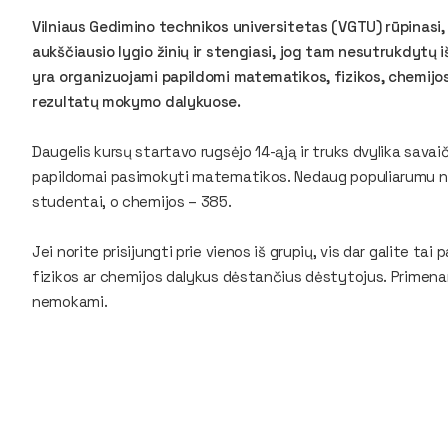
Vilniaus Gedimino technikos universitetas (VGTU) rūpinasi
aukščiausio lygio žinių ir stengiasi, jog tam nesutrukdytų 
yra organizuojami papildomi matematikos, fizikos, chemijo
rezultatų mokymo dalykuose.
Daugelis kursų startavo rugsėjo 14-ąją ir truks dvylika sav
papildomai pasimokyti matematikos. Nedaug populiarumu nusi
studentai, o chemijos – 385.
Jei norite prisijungti prie vienos iš grupių, vis dar galite ta
fizikos ar chemijos dalykus dėstančius dėstytojus. Primena
nemokami.