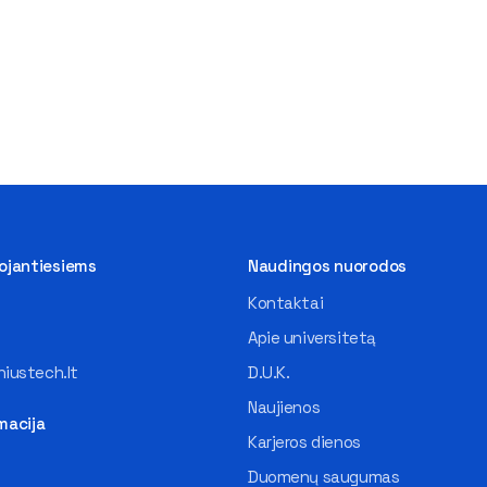
tojantiesiems
Naudingos nuorodos
Kontaktai
Apie universitetą
iustech.lt
D.U.K.
Naujienos
macija
Karjeros dienos
Duomenų saugumas