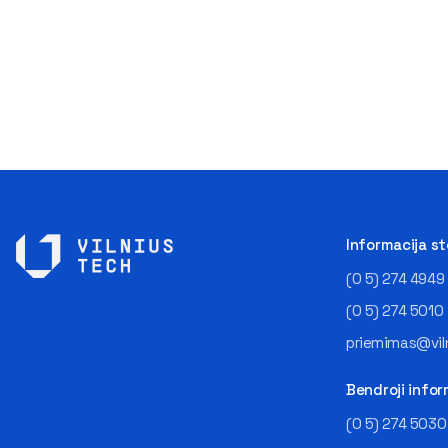
Informacija s
(0 5) 274 4949
(0 5) 274 5010
priemimas@viln
Bendroji infor
(0 5) 274 5030