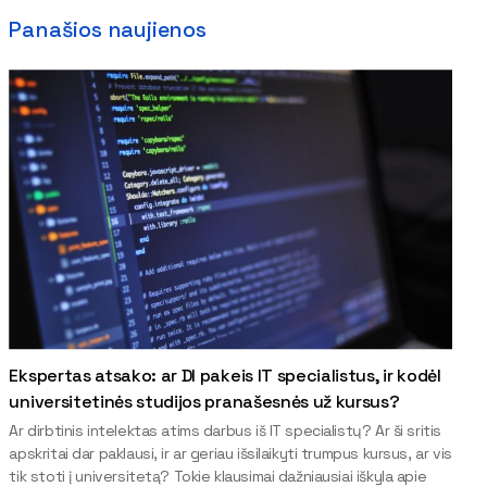
Panašios naujienos
Ekspertas atsako: ar DI pakeis IT specialistus, ir kodėl
universitetinės studijos pranašesnės už kursus?
Ar dirbtinis intelektas atims darbus iš IT specialistų? Ar ši sritis
apskritai dar paklausi, ir ar geriau išsilaikyti trumpus kursus, ar vis
tik stoti į universitetą? Tokie klausimai dažniausiai iškyla apie