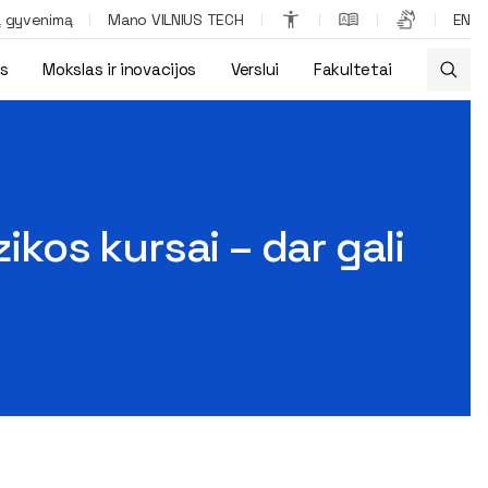
ą gyvenimą
Mano VILNIUS TECH
EN
os
Mokslas ir inovacijos
Verslui
Fakultetai
ikos kursai – dar gali