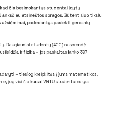
, kad čia besimokantys studentai įgytų
iš anksčiau atsineštos spragos. Būtent šiuo tikslu
s užsiėmimai, padedantys pasiekti geresnių
aičių. Daugiausiai studentų (400) nusprendė
leidžia ir fizika – jos paskaitas lanko 397
i padaryti – tiesiog kreipkitės į jums matematikos,
me, jog visi šie kursai VGTU studentams yra