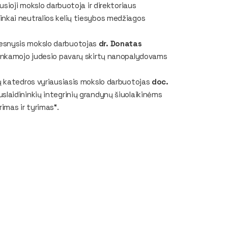
ausioji mokslo darbuotoja ir direktoriaus
inkai neutralios kelių tiesybos medžiagos
resnysis mokslo darbuotojas
dr. Donatas
slenkamojo judesio pavarų skirtų nanopalydovams
jų katedros vyriausiasis mokslo darbuotojas
doc.
slaidininkių integrinių grandynų šiuolaikinėms
imas ir tyrimas“.