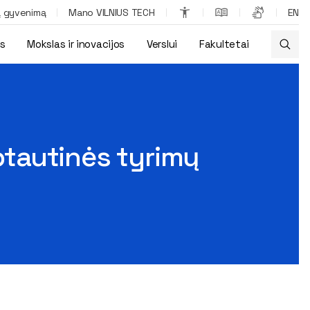
ą gyvenimą
Mano VILNIUS TECH
EN
os
Mokslas ir inovacijos
Verslui
Fakultetai
rezultatai
ptautinės tyrimų