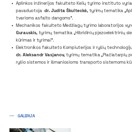
Aplinkos inžinerijos fakulteto Kelių tyrimo instituto vyri
pavaduotoja
dr. Judita Škulteckė,
tyrimų tematika „Apl
tvarioms asfalto dangoms“.
Mechanikos fakulteto Medžiagų tyrimo laboratorijos vy
Gurauskis,
tyrimų tematika „Hibridinių pjezoelektrinių 
kūrimas ir tyrimai“.
Elektronikos fakulteto Kompiuterijos ir ryšių technologi
dr. Aleksandr Vasjanov,
tyrimų tematika „Plačiatarpių pu
ryšio sistemos ir išmaniosioms transporto sistemoms kūr
GALERIJA