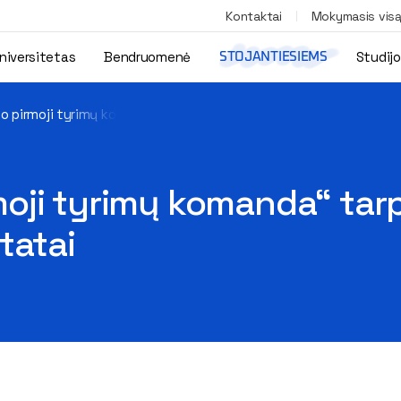
Kontaktai
Mokymasis vis
niversitetas
Bendruomenė
Studij
STOJANTIESIEMS
o pirmoji tyrimų komanda“ tarptautinės tyrimų vadovų atrankos 
oji tyrimų komanda“ tar
tatai