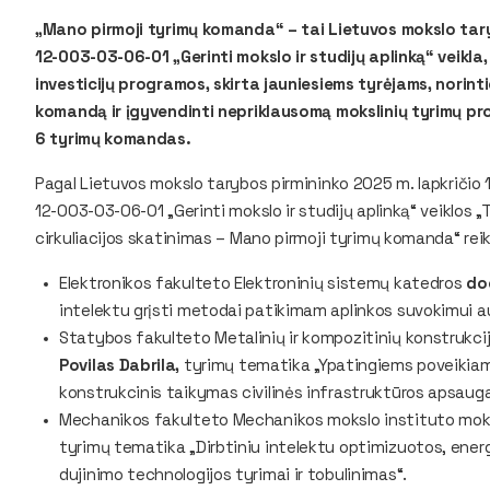
„Mano pirmoji tyrimų komanda“ – tai Lietuvos mokslo ta
12-003-03-06-01 „Gerinti mokslo ir studijų aplinką“ veikl
investicijų programos, skirta jauniesiems tyrėjams, norin
komandą ir įgyvendinti nepriklausomą mokslinių tyrimų pr
6 tyrimų komandas.
Pagal Lietuvos mokslo tarybos pirmininko 2025 m. lapkričio 1
12-003-03-06-01 „Gerinti mokslo ir studijų aplinką“ veiklos „
cirkuliacijos skatinimas – Mano pirmoji tyrimų komanda“ rei
Elektronikos fakulteto Elektroninių sistemų katedros
doc
intelektu grįsti metodai patikimam aplinkos suvokimui
Statybos fakulteto Metalinių ir kompozitinių konstrukc
Povilas Dabrila,
tyrimų tematika „Ypatingiems poveikiams
konstrukcinis taikymas civilinės infrastruktūros apsaugai
Mechanikos fakulteto Mechanikos mokslo instituto mok
tyrimų tematika „Dirbtiniu intelektu optimizuotos, energ
dujinimo technologijos tyrimai ir tobulinimas“.