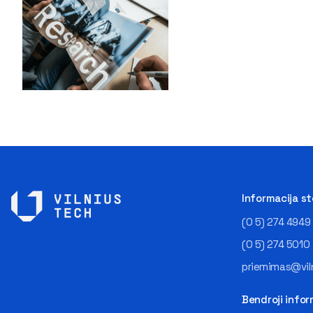
Informacija s
(0 5) 274 4949
(0 5) 274 5010
priemimas@viln
Bendroji infor