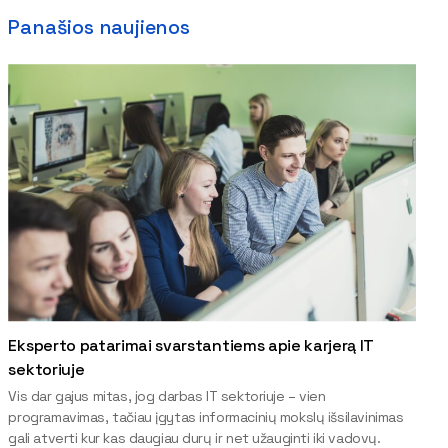
Panašios naujienos
Eksperto patarimai svarstantiems apie karjerą IT
sektoriuje
Vis dar gajus mitas, jog darbas IT sektoriuje – vien
programavimas, tačiau įgytas informacinių mokslų išsilavinimas
gali atverti kur kas daugiau durų ir net užauginti iki vadovų.