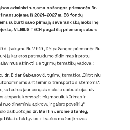
rybos administruojama pažangos priemonės Nr.
a, finansuojama iš 2021–2027 m. ES fondų
tiems suburti savo pirmąją savarankišką mokslinę
ojektą. VILNIUS TECH pagal šią priemonę suburs
9 d. įsakymu Nr. V-519 „Dėl pažangos priemonės Nr.
Tyrėjų karjeros patrauklumo didinimas ir protų
kalavimus atrinkti šie tyrimų tematikų vadovai:
. dr. Eldar Šabanovič,
tyrimų tematika „Dirbtiniu
 autonominėms antžeminio transporto sistemoms“.
ijų katedros jaunesnysis mokslo darbuotojas
dr.
 atsparių kompozitinių modulių kūrimas ir
 nuo dinaminių apkrovų ir gaisro poveikių“.
slo darbuotojas
dr. Martin Jerome Stanley,
etiškai efektyvios ir tvarios mažos įkrovos