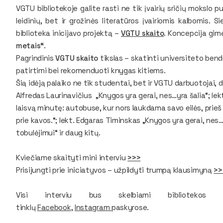
VGTU bibliotekoje galite rasti ne tik įvairių sričių mokslo pu
leidinių, bet ir grožinės literatūros įvairiomis kalbomis. S
biblioteka inicijavo projektą –
VGTU skaito
. Koncepcija gimė
metais“
.
Pagrindinis
VGTU skaito
tikslas – skatinti universiteto ben
patirtimi bei rekomenduoti knygas kitiems.
Šią idėją palaiko ne tik studentai, bet ir VGTU darbuotojai, 
Alfredas Laurinavičius
„Knygos yra gerai, nes…yra šalia“
; le
laisvą minutę: autobuse, kur nors laukdama savo eilės, prieš
prie kavos.“
; lekt. Edgaras Timinskas
„Knygos yra gerai, nes…
tobulėjimui“
ir daug kitų.
Kviečiame skaityti mini interviu
>>>
Prisijungti prie iniciatyvos – užpildyti trumpą klausimyną
>>
Visi interviu bus skelbiami bibliotekos tin
tinklų
Facebook
,
Instagram
paskyrose.