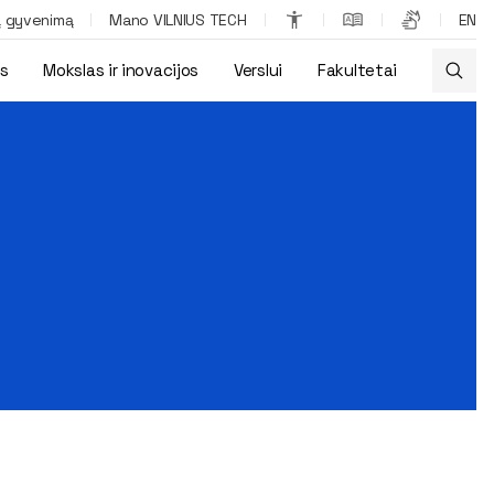
ą gyvenimą
Mano VILNIUS TECH
EN
os
Mokslas ir inovacijos
Verslui
Fakultetai