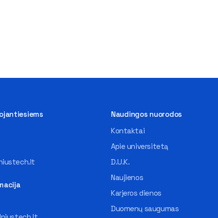
tojantiesiems
Naudingos nuorodos
Kontaktai
Apie universitetą
iustech.lt
D.U.K.
Naujienos
macija
Karjeros dienos
Duomenų saugumas
lniustech.lt