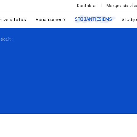
Kontaktai
Mokymasis vis
niversitetas
Bendruomenė
Studij
STOJANTIESIEMS
 skaito