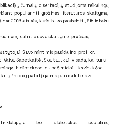
blikacijų, žurnalų, disertacijų, studijoms reikalingų
iekiant populiarinti grožinės literatūros skaitymą,
 dar 2016-aisiais, kurie buvo paskelbti
„Bibliotekų
druomenę dalintis savo skaitymo įpročiais,
dėstytojai. Savo mintimis pasidalino prof. dr.
kt. Vaiva Sapetkaitė
„Skaitau, kai…visada, kai turiu
 miegą, bibliotekose, o ypač mielai – kavinukėse
 kitų žmonių patirtį galima panaudoti savo
>
klalapyje bei bibliotekos socialinių