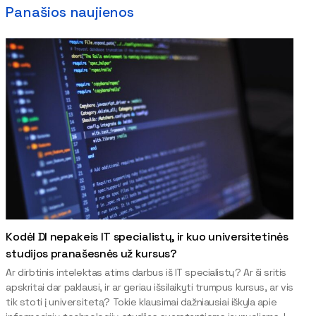
Panašios naujienos
Kodėl DI nepakeis IT specialistų, ir kuo universitetinės
studijos pranašesnės už kursus?
Ar dirbtinis intelektas atims darbus iš IT specialistų? Ar ši sritis
apskritai dar paklausi, ir ar geriau išsilaikyti trumpus kursus, ar vis
tik stoti į universitetą? Tokie klausimai dažniausiai iškyla apie