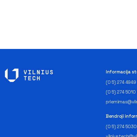
Informacija s
(0 5) 274 4949
(0 5) 274 5010
priemimas@viln
Bendroji infor
(0 5) 274 5030
vilniustech@vi