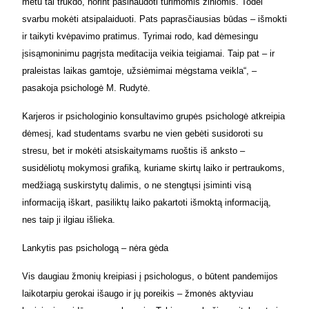
metu tai trukdo, norint pasinaudoti turimomis žiniomis. Todėl
svarbu mokėti atsipalaiduoti. Pats paprasčiausias būdas – išmokti
ir taikyti kvėpavimo pratimus. Tyrimai rodo, kad dėmesingu
įsisąmoninimu pagrįsta meditacija veikia teigiamai. Taip pat – ir
praleistas laikas gamtoje, užsiėmimai mėgstama veikla“, –
pasakoja psichologė M. Rudytė.
Karjeros ir psichologinio konsultavimo grupės psichologė atkreipia
dėmesį, kad studentams svarbu ne vien gebėti susidoroti su
stresu, bet ir mokėti atsiskaitymams ruoštis iš anksto –
susidėliotų mokymosi grafiką, kuriame skirtų laiko ir pertraukoms,
medžiagą suskirstytų dalimis, o ne stengtųsi įsiminti visą
informaciją iškart, pasiliktų laiko pakartoti išmoktą informaciją,
nes taip ji ilgiau išlieka.
Lankytis pas psichologą – nėra gėda
Vis daugiau žmonių kreipiasi į psichologus, o būtent pandemijos
laikotarpiu gerokai išaugo ir jų poreikis – žmonės aktyviau