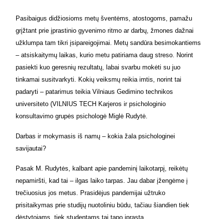
Pasibaigus didžiosioms metų šventėms, atostogoms, pamažu
grįžtant prie įprastinio gyvenimo ritmo ar darbų, žmones dažnai
užklumpa tam tikri įsipareigojimai. Metų sandūra besimokantiems
– atsiskaitymų laikas, kurio metu patiriama daug streso. Norint
pasiekti kuo geresnių rezultatų, labai svarbu mokėti su juo
tinkamai susitvarkyti. Kokių veiksmų reikia imtis, norint tai
padaryti – patarimus teikia Vilniaus Gedimino technikos
universiteto (VILNIUS TECH Karjeros ir psichologinio
konsultavimo grupės psichologė Miglė Rudytė.
Darbas ir mokymasis iš namų – kokia žala psichologinei
savijautai?
Pasak M. Rudytės, kalbant apie pandeminį laikotarpį, reikėtų
nepamiršti, kad tai – ilgas laiko tarpas. Jau dabar įžengėme į
trečiuosius jos metus. Prasidėjus pandemijai užtruko
prisitaikymas prie studijų nuotoliniu būdu, tačiau šiandien tiek
dėstytojams, tiek studentams tai tapo įprasta.