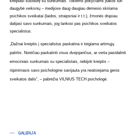
kreipiasi susidūrę su sunkumais. Tokiems pokyčiams įtakos turi
daugybė veiksnių – medijose daug daugiau dėmesio skiriama
psichikos sveikatai (laidos, straipsniai ir t.t.), žmonės drąsiau
dalijasi savo sunkumais, jog lankosi pas psichikos sveikatos
specialistus.
„Dažnai kreiptis į specialistus paskatina ir teigiama artimųjų
patirtis. Norėčiau paskatinti visus dvejojančius, ar verta pasidalinti
emociniais sunkumais su specialistais, nebijoti kreiptis –
rūpinimasis savo psichologine savijauta yra neatsiejama geros
sveikatos dalis“, – pabrėžia VILNIUS TECH psichologė.
GALERIJA