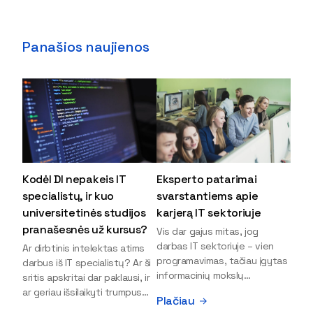
Panašios naujienos
Kodėl DI nepakeis IT
Eksperto patarimai
specialistų, ir kuo
svarstantiems apie
universitetinės studijos
karjerą IT sektoriuje
pranašesnės už kursus?
Vis dar gajus mitas, jog
darbas IT sektoriuje – vien
Ar dirbtinis intelektas atims
programavimas, tačiau įgytas
darbus iš IT specialistų? Ar ši
informacinių mokslų
sritis apskritai dar paklausi, ir
išsilavinimas gali atverti kur
ar geriau išsilaikyti trumpus
Plačiau
kas daugiau durų ir net
kursus, ar vis tik stoti į