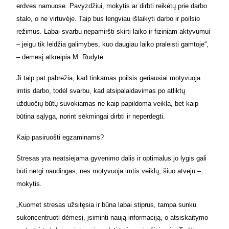
erdves namuose. Pavyzdžiui, mokytis ar dirbti reikėtų prie darbo
stalo, o ne virtuvėje. Taip bus lengviau išlaikyti darbo ir poilsio
režimus. Labai svarbu nepamiršti skirti laiko ir fiziniam aktyvumui
– jeigu tik leidžia galimybės, kuo daugiau laiko praleisti gamtoje“,
– dėmesį atkreipia M. Rudytė.
Ji taip pat pabrėžia, kad tinkamas poilsis geriausiai motyvuoja
imtis darbo, todėl svarbu, kad atsipalaidavimas po atliktų
užduočių būtų suvokiamas ne kaip papildoma veikla, bet kaip
būtina sąlyga, norint sėkmingai dirbti ir neperdegti.
Kaip pasiruošti egzaminams?
Stresas yra neatsiejama gyvenimo dalis ir optimalus jo lygis gali
būti netgi naudingas, nes motyvuoja imtis veiklų, šiuo atveju –
mokytis.
„Kuomet stresas užsitęsia ir būna labai stiprus, tampa sunku
sukoncentruoti dėmesį, įsiminti naują informaciją, o atsiskaitymo