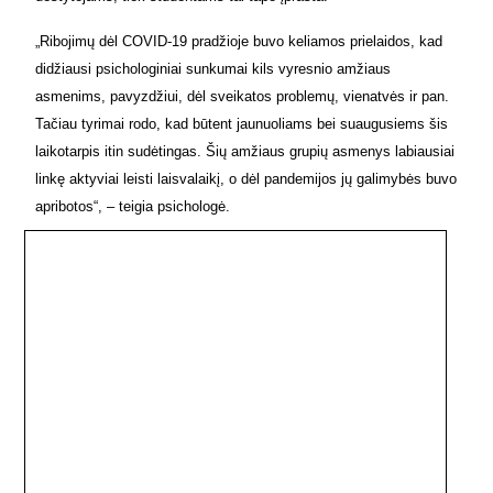
„Ribojimų dėl COVID-
19
pradžioje buvo keliamos prielaidos, kad
didžiausi psichologiniai sunkumai kils vyresnio amžiaus
asmenims, pavyzdžiui, dėl sveikatos problemų, vienatvės ir pan.
Tačiau tyrimai rodo, kad būtent jaunuoliams bei suaugusiems šis
laikotarpis itin sudėtingas. Šių amžiaus grupių asmenys labiausiai
linkę aktyviai leisti laisvalaikį, o dėl pandemijos jų galimybės buvo
apribotos“, – teigia psichologė.