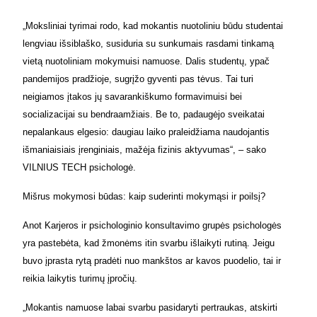
„Moksliniai tyrimai rodo, kad mokantis nuotoliniu būdu studentai
lengviau išsiblaško, susiduria su sunkumais rasdami tinkamą
vietą nuotoliniam mokymuisi namuose. Dalis studentų, ypač
pandemijos pradžioje, sugrįžo gyventi pas tėvus. Tai turi
neigiamos įtakos jų savarankiškumo formavimuisi bei
socializacijai su bendraamžiais. Be to, padaugėjo sveikatai
nepalankaus elgesio: daugiau laiko praleidžiama naudojantis
išmaniaisiais įrenginiais, mažėja fizinis aktyvumas“, – sako
VILNIUS TECH psichologė.
Mišrus mokymosi būdas: kaip suderinti mokymąsi ir poilsį?
Anot Karjeros ir psichologinio konsultavimo grupės psichologės
yra pastebėta, kad žmonėms itin svarbu išlaikyti rutiną. Jeigu
buvo įprasta rytą pradėti nuo mankštos ar kavos puodelio, tai ir
reikia laikytis turimų įpročių.
„Mokantis namuose labai svarbu pasidaryti pertraukas, atskirti