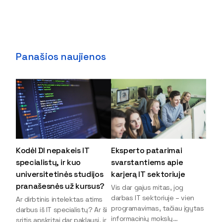
Panašios naujienos
Kodėl DI nepakeis IT
Eksperto patarimai
specialistų, ir kuo
svarstantiems apie
universitetinės studijos
karjerą IT sektoriuje
pranašesnės už kursus?
Vis dar gajus mitas, jog
darbas IT sektoriuje – vien
Ar dirbtinis intelektas atims
programavimas, tačiau įgytas
darbus iš IT specialistų? Ar ši
informacinių mokslų
sritis apskritai dar paklausi, ir