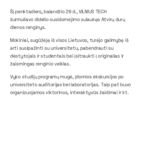
Šį penktadienį, balandžio 29 d., VILNIUS TECH
šurmuliavo didelio susidomėjimo sulaukęs Atvirų durų
dienos renginys.
Mokiniai, sugūžėję iš visos Lietuvos, turėjo galimybę iš
arti susipažinti su universitetu, pabendrauti su
dėstytojais ir studentais bei įsitraukti į originalias ir
žaismingas renginio veiklas.
Vyko studijų programų mugė, įdomios ekskursijos po
universiteto auditorijas bei laboratorijas. Taip pat buvo
organizuojamos viktorinos, interaktyvūs žaidimai ir kt.