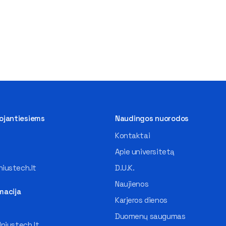
tojantiesiems
Naudingos nuorodos
Kontaktai
Apie universitetą
iustech.lt
D.U.K.
Naujienos
macija
Karjeros dienos
Duomenų saugumas
lniustech.lt