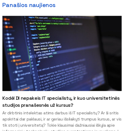
Panašios naujienos
Kodėl DI nepakeis IT specialistų, ir kuo universitetinės
studijos pranašesnės už kursus?
Ar dirbtinis intelektas atims darbus iš IT specialistų? Ar ši sritis
apskritai dar paklausi, ir ar geriau išsilaikyti trumpus kursus, ar vis
tik stoti į universitetą? Tokie klausimai dažniausiai iškyla apie