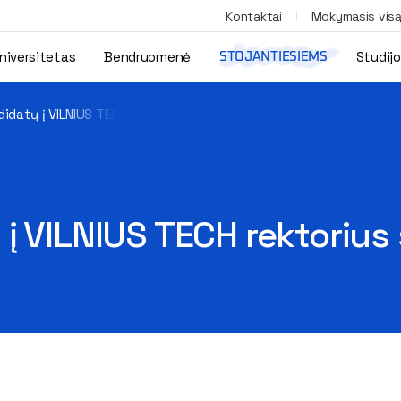
Kontaktai
Mokymasis vis
niversitetas
Bendruomenė
Studij
STOJANTIESIEMS
idatų į VILNIUS TECH rektorius sąrašas
į VILNIUS TECH rektorius