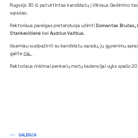
Rugsėjo 30 d. patvirtintas kandidatų į Vilniaus Gedimino te
sąrašas.
Rektoriaus pareigas pretenduoja užimti
Domantas Bručas, A
Stankevičienė
bei
Audrius Vaitkus.
Išsamiau susipažinti su kandidatų sąrašu, jų gyvenimų aprašy
galite
čia.
Rektoriaus rinkimai penkerių metų kadencijai vyks spalio 2
GALERIJA