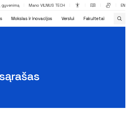
ą gyvenimą
Mano VILNIUS TECH
EN
os
Mokslas ir inovacijos
Verslui
Fakultetai
 sąrašas