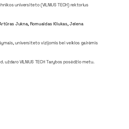
chnikos universiteto (VILNIUS TECH) rektorius
rtūras Jukna, Romualdas Kliukas, Jelena
mais, universiteto vizijomis bei veiklos gairėmis
0 d. uždaro VILNIUS TECH Tarybos posėdžio metu.