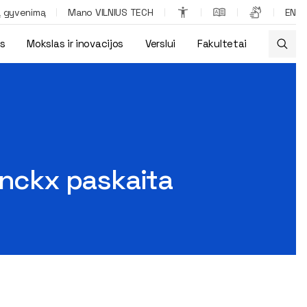
ą gyvenimą
Mano VILNIUS TECH
EN
os
Mokslas ir inovacijos
Verslui
Fakultetai
inckx paskaita