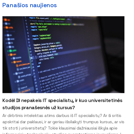
Panašios naujienos
Kodėl DI nepakeis IT specialistų, ir kuo universitetinės
studijos pranašesnės už kursus?
Ar dirbtinis intelektas atims darbus iš IT specialistų? Ar ši sritis
apskritai dar paklausi, ir ar geriau išsilaikyti trumpus kursus, ar vis
tik stoti į universitetą? Tokie klausimai dažniausiai iškyla apie