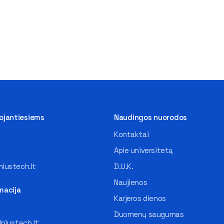
tojantiesiems
Naudingos nuorodos
Kontaktai
Apie universitetą
iustech.lt
D.U.K.
Naujienos
macija
Karjeros dienos
Duomenų saugumas
lniustech.lt