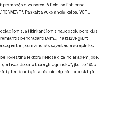
ir pramonės dizainerės iš Belgijos Fabienne
NVIRONMENT“.
Paskaita vyks anglų kalba, VGTU
sociacijomis, atitinkančiomis naudotojų poreikius
remiantis bendradarbiavimu, ir atsižvelgiant į
paaugliai bei jauni žmonės sąveikauja su aplinka.
bei kviestinė lektorė keliose dizaino akademijose.
 grafikos dizaino biure „Bruyninckx“, įkurto 1955
inių tendencijų ir socialinio elgesio, produktų ir