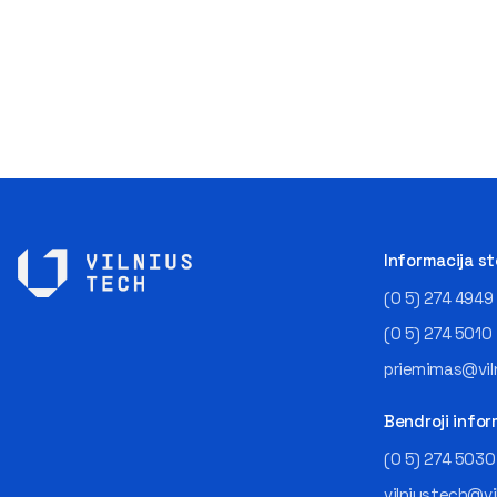
Informacija s
(0 5) 274 4949
(0 5) 274 5010
priemimas@viln
Bendroji infor
(0 5) 274 5030
vilniustech@vi