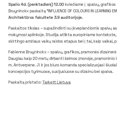
Spalio 4d. (penktadienį) 12.00
kviečiame į spalvų, grafikos 
Bruyninckx paskaitą “INFLUENCE OF COLOURS IN LEARNING E
Architektūros fakultete 3.9 auditorijoje.
Paskaitos tikslas – supažindinti su įkvepiančiomis spalvų a
mokymosi aplinkoje. Studija atlikta europiniame kontekste, 
skirtingo amžiaus vaikų raidos etapus bei į tai, kaip vaikai, 
Fabienne Bruyninckx – spalvų, grafikos, pramonės dizainerė 
Daugiau kaip 20 metų dirbanti šeimos įmonėje, pramoninio ir
m. Antverpene. Ji ir jos biuro komanda specializuojasi šiuolaik
koncepcijos tyrimuose, susijusiuose su dizainu bei spalva.
Paskaitą pristato:
Tarkett Lietuva