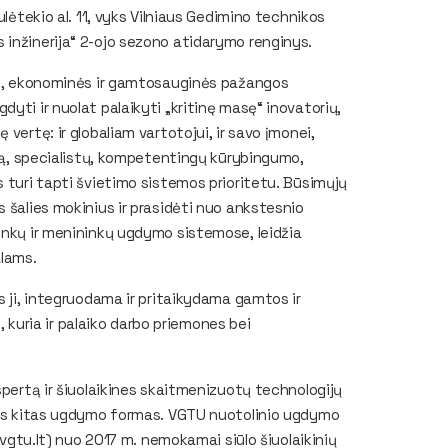
ulėtekio al. 11, vyks Vilniaus Gedimino technikos
 inžinerija“ 2-ojo sezono atidarymo renginys.
nės, ekonominės ir gamtosauginės pažangos
yti ir nuolat palaikyti „kritinę masę“ inovatorių,
vertę: ir globaliam vartotojui, ir savo įmonei,
esą, specialistų, kompetentingų kūrybingumo,
s turi tapti švietimo sistemos prioritetu. Būsimųjų
 šalies mokinius ir prasidėti nuo ankstesnio
inkų ir menininkų ugdymo sistemose, leidžia
alams.
s ji, integruodama ir pritaikydama gamtos ir
s, kuria ir palaiko darbo priemones bei
spertą ir šiuolaikines skaitmenizuotų technologijų
ntis kitas ugdymo formas. VGTU nuotolinio ugdymo
n.vgtu.lt) nuo 2017 m. nemokamai siūlo šiuolaikinių