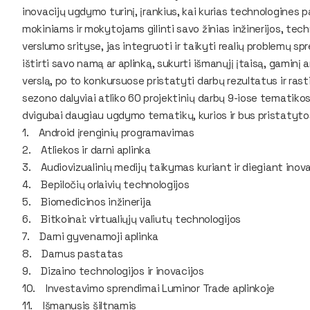
inovacijų ugdymo turinį, įrankius, kai kurias technologines pa
mokiniams ir mokytojams gilinti savo žinias inžinerijos, tech
verslumo srityse, jas integruoti ir taikyti realių problemų spr
ištirti savo namą ar aplinką, sukurti išmanųjį įtaisą, gaminį 
verslą, po to konkursuose pristatyti darbų rezultatus ir rasti
sezono dalyviai atliko 60 projektinių darbų 9-iose tematiko
dvigubai daugiau ugdymo tematikų, kurios ir bus pristatyto
1. Android įrenginių programavimas
2. Atliekos ir darni aplinka
3. Audiovizualinių medijų taikymas kuriant ir diegiant inova
4. Bepiločių orlaivių technologijos
5. Biomedicinos inžinerija
6. Bitkoinai: virtualiųjų valiutų technologijos
7. Darni gyvenamoji aplinka
8. Darnus pastatas
9. Dizaino technologijos ir inovacijos
10. Investavimo sprendimai Luminor Trade aplinkoje
11. Išmanusis šiltnamis