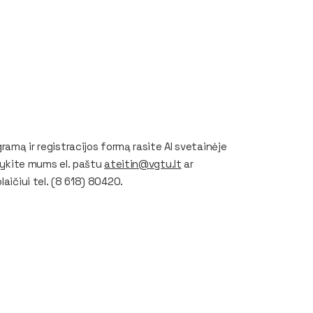
ramą ir registracijos formą rasite AI svetainėje
ašykite mums el. paštu
ateitin@vgtu.lt
ar
aičiui tel. (8 618) 80420.