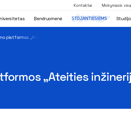
Kontaktai
Mokymasis vis
niversitetas
Bendruomenė
Studij
STOJANTIESIEMS
o platformos „Ateities inžinerija“ 2-asis sezonas
formos „Ateities inžineri