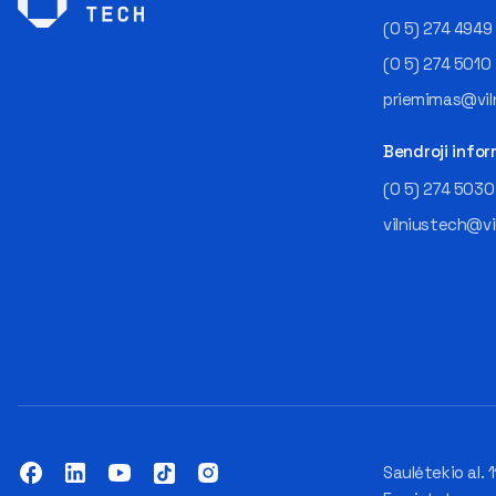
(0 5) 274 4949
(0 5) 274 5010
priemimas@viln
Bendroji infor
(0 5) 274 5030
vilniustech@vi
Saulėtekio al. 1