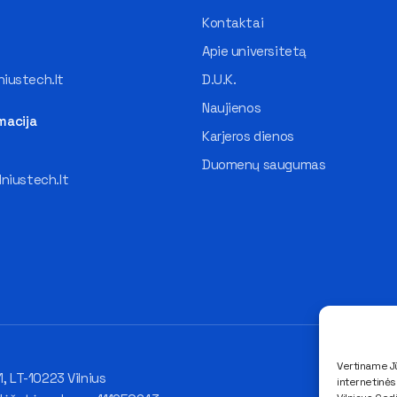
Kontaktai
Apie universitetą
iustech.lt
D.U.K.
Naujienos
macija
Karjeros dienos
Duomenų saugumas
lniustech.lt
Vertiname Jū
1, LT-10223 Vilnius
internetinė