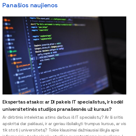
Panašios naujienos
Ekspertas atsako: ar DI pakeis IT specialistus, ir kodėl
universitetinės studijos pranašesnės už kursus?
Ar dirbtinis intelektas atims darbus iš IT specialistų? Ar ši sritis
apskritai dar paklausi, ir ar geriau išsilaikyti trumpus kursus, ar vis
tik stoti į universitetą? Tokie klausimai dažniausiai iškyla apie