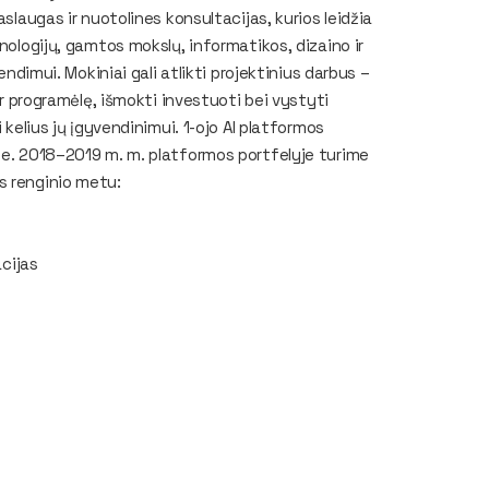
slaugas ir nuotolines konsultacijas, kurios leidžia
nologijų, gamtos mokslų, informatikos, dizaino ir
endimui. Mokiniai gali atlikti projektinius darbus –
ar programėlę, išmokti investuoti bei vystyti
 kelius jų įgyvendinimui. 1-ojo AI platformos
se. 2018–2019 m. m. platformos portfelyje turime
s renginio metu:
cijas