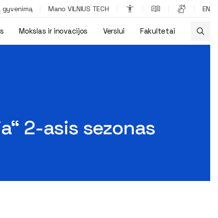
ą gyvenimą
Mano VILNIUS TECH
EN
os
Mokslas ir inovacijos
Verslui
Fakultetai
ja“ 2-asis sezonas