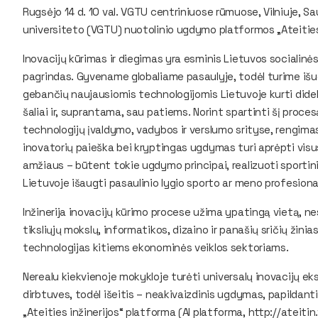
Rugsėjo 14 d. 10 val. VGTU centriniuose rūmuose, Vilniuje, Sa
universiteto (VGTU) nuotolinio ugdymo platformos „Ateities
Inovacijų kūrimas ir diegimas yra esminis Lietuvos sociali
pagrindas. Gyvename globaliame pasaulyje, todėl turime išugd
gebančių naujausiomis technologijomis Lietuvoje kurti didelę 
šaliai ir, suprantama, sau patiems. Norint spartinti šį proc
technologijų įvaldymo, vadybos ir verslumo srityse, rengima
inovatorių paieška bei kryptingas ugdymas turi aprėpti visus
amžiaus – būtent tokie ugdymo principai, realizuoti sportin
Lietuvoje išaugti pasaulinio lygio sporto ar meno profesion
Inžinerija inovacijų kūrimo procese užima ypatingą vietą, ne
tiksliųjų mokslų, informatikos, dizaino ir panašių sričių žinia
technologijas kitiems ekonominės veiklos sektoriams.
Nerealu kiekvienoje mokykloje turėti universalų inovacijų ek
dirbtuves, todėl išeitis – neakivaizdinis ugdymas, papilda
„Ateities inžinerijos“ platforma (AI platforma, http://ateiti