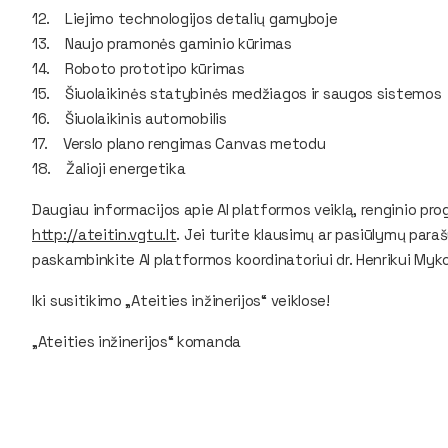
12. Liejimo technologijos detalių gamyboje
13. Naujo pramonės gaminio kūrimas
14. Roboto prototipo kūrimas
15. Šiuolaikinės statybinės medžiagos ir saugos sistemos
16. Šiuolaikinis automobilis
17. Verslo plano rengimas Canvas metodu
18. Žalioji energetika
Daugiau informacijos apie AI platformos veiklą, renginio prog
http://ateitin.vgtu.lt
. Jei turite klausimų ar pasiūlymų par
paskambinkite AI platformos koordinatoriui dr. Henrikui Mykol
Iki susitikimo „Ateities inžinerijos“ veiklose!
„Ateities inžinerijos“ komanda