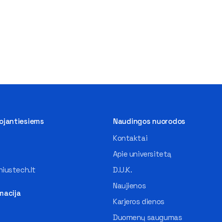
tojantiesiems
Naudingos nuorodos
Kontaktai
Apie universitetą
iustech.lt
D.U.K.
Naujienos
macija
Karjeros dienos
Duomenų saugumas