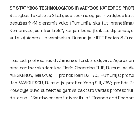
SF STATYBOS TECHNOLOGIJOS IR VADYBOS KATEDROS PROFE
Statybos fakulteto Statybos technologijos ir vadybos kate
gegužės 11-14 dienomis vyko į Rumuniją skaityti pranešimą 
Komunikacijos ir kontrolė“, kur jam buvo įteiktas diplomas, u
suteikė Agoros Universitetas, Rumunija ir IEEE Region 8-Euro
Taip pat profesorius dr. Zenonas Turskis dalyvavo Agoros un
prezidentas: akademikas Florin Gheorghe FILIP
, Rumunijos Ak
ALESKEROV, Maskva;
prof.dr. Ioan DZITAC, Rumunija; prof.dr
Jan MANOLESCU, Rumunija; prrof.dr. Yong SHI, JAV;
prof.dr. Z
Posėdyje buvo suteiktas garbės daktaro vardas profesoriui 
dekanus, (Southwestern University of Finance and Econom