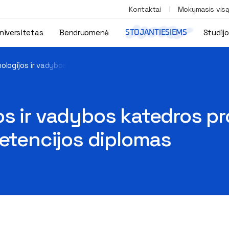
Kontaktai
Mokymasis vis
niversitetas
Bendruomenė
Studij
STOJANTIESIEMS
logijos ir vadybos katedros profesoriui dr. Zenonui Turskiui įte
s ir vadybos katedros pro
petencijos diplomas