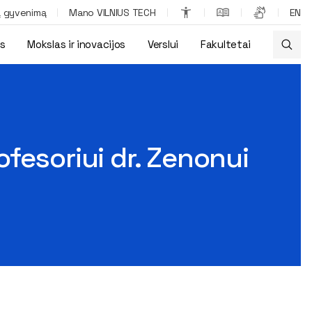
ą gyvenimą
Mano VILNIUS TECH
EN
os
Mokslas ir inovacijos
Verslui
Fakultetai
iktas kompetencijos diplomas
fesoriui dr. Zenonui