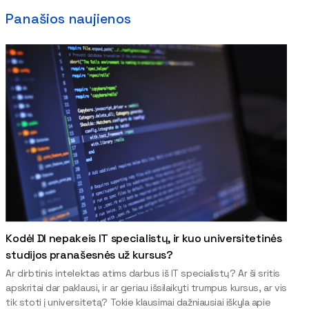
Panašios naujienos
Kodėl DI nepakeis IT specialistų, ir kuo universitetinės
studijos pranašesnės už kursus?
Ar dirbtinis intelektas atims darbus iš IT specialistų? Ar ši sritis
apskritai dar paklausi, ir ar geriau išsilaikyti trumpus kursus, ar vis
tik stoti į universitetą? Tokie klausimai dažniausiai iškyla apie