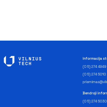
Informacija s
(0 5) 274 4949
(0 5) 274 5010
priemimas@viln
Bendroji infor
(0 5) 274 5030