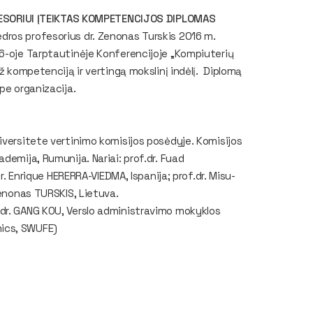
SORIUI ĮTEIKTAS KOMPETENCIJOS DIPLOMAS
dros profesorius dr. Zenonas Turskis 2016 m.
6-oje Tarptautinėje Konferencijoje „Kompiuterių
ž kompetenciją ir vertingą mokslinį indėlį. Diplomą
pe organizacija.
iversitete vertinimo komisijos posėdyje.
Komisijos
ademija, Rumunija. Nariai: prof.dr. Fuad
. Enrique HERERRA-VIEDMA, Ispanija; prof.dr. Misu-
enonas TURSKIS, Lietuva
.
dr. GANG KOU, Verslo administravimo mokyklos
ics, SWUFE)