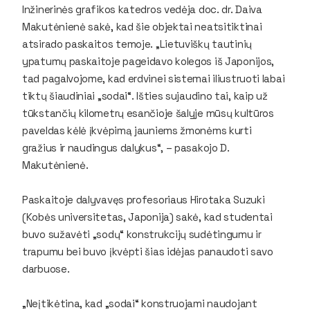
Inžinerinės grafikos katedros vedėja doc. dr. Daiva
Makutėnienė sakė, kad šie objektai neatsitiktinai
atsirado paskaitos temoje. „Lietuviškų tautinių
ypatumų paskaitoje pageidavo kolegos iš Japonijos,
tad pagalvojome, kad erdvinei sistemai iliustruoti labai
tiktų šiaudiniai „sodai“. Išties sujaudino tai, kaip už
tūkstančių kilometrų esančioje šalyje mūsų kultūros
paveldas kėlė įkvėpimą jauniems žmonėms kurti
gražius ir naudingus dalykus“, – pasakojo D.
Makutėnienė.
Paskaitoje dalyvavęs profesoriaus Hirotaka Suzuki
(Kobės universitetas, Japonija) sakė, kad studentai
buvo sužavėti „sodų“ konstrukcijų sudėtingumu ir
trapumu bei buvo įkvėpti šias idėjas panaudoti savo
darbuose.
„Neįtikėtina, kad „sodai“ konstruojami naudojant