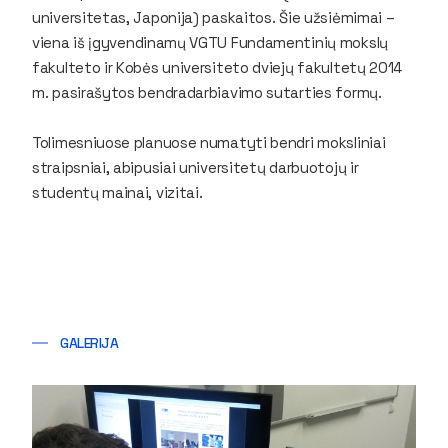
universitetas, Japonija) paskaitos. Šie užsiėmimai –
viena iš įgyvendinamų VGTU Fundamentinių mokslų
fakulteto ir Kobės universiteto dviejų fakultetų 2014
m. pasirašytos bendradarbiavimo sutarties formų.
Tolimesniuose planuose numatyti bendri moksliniai
straipsniai, abipusiai universitetų darbuotojų ir
studentų mainai, vizitai.
GALERIJA