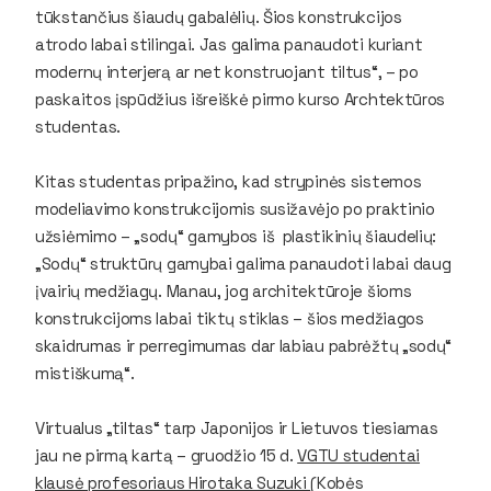
tūkstančius šiaudų gabalėlių. Šios konstrukcijos
atrodo labai stilingai. Jas galima panaudoti kuriant
modernų interjerą ar net konstruojant tiltus“, – po
paskaitos įspūdžius išreiškė pirmo kurso Archtektūros
studentas.
Kitas studentas pripažino, kad strypinės sistemos
modeliavimo konstrukcijomis susižavėjo po praktinio
užsiėmimo – „sodų“ gamybos iš plastikinių šiaudelių:
„Sodų“ struktūrų gamybai galima panaudoti labai daug
įvairių medžiagų. Manau, jog architektūroje šioms
konstrukcijoms labai tiktų stiklas – šios medžiagos
skaidrumas ir perregimumas dar labiau pabrėžtų „sodų“
mistiškumą“.
Virtualus „tiltas“ tarp Japonijos ir Lietuvos tiesiamas
jau ne pirmą kartą – gruodžio 15 d.
VGTU studentai
klausė profesoriaus Hirotaka Suzuki
(Kobės