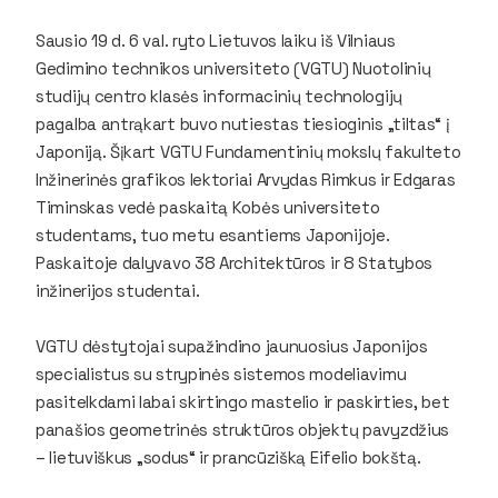
Sausio 19 d. 6 val. ryto Lietuvos laiku iš Vilniaus
Gedimino technikos universiteto (VGTU) Nuotolinių
studijų centro klasės informacinių technologijų
pagalba antrąkart buvo nutiestas tiesioginis „tiltas“ į
Japoniją. Šįkart VGTU Fundamentinių mokslų fakulteto
Inžinerinės grafikos lektoriai Arvydas Rimkus ir Edgaras
Timinskas vedė paskaitą Kobės universiteto
studentams, tuo metu esantiems Japonijoje.
Paskaitoje dalyvavo 38 Architektūros ir 8 Statybos
inžinerijos studentai.
VGTU dėstytojai supažindino jaunuosius Japonijos
specialistus su strypinės sistemos modeliavimu
pasitelkdami labai skirtingo mastelio ir paskirties, bet
panašios geometrinės struktūros objektų pavyzdžius
– lietuviškus „sodus“ ir prancūzišką Eifelio bokštą.