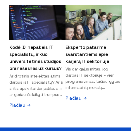
Kodėl DI nepakeis IT
Eksperto patarimai
specialistų, ir kuo
svarstantiems apie
universitetinės studijos
karjerą IT sektoriuje
pranašesnės už kursus?
Vis dar gajus mitas, jog
darbas IT sektoriuje – vien
Ar dirbtinis intelektas atims
programavimas, tačiau įgytas
darbus iš IT specialistų? Ar ši
informacinių mokslų
sritis apskritai dar paklausi, ir
išsilavinimas gali atverti kur
ar geriau išsilaikyti trumpus
Plačiau
kas daugiau durų ir net
kursus, ar vis tik stoti į
Plačiau
užauginti iki vadovų. Sparčiai
universitetą? Tokie klausimai
keičiantis technologijoms,
dažniausiai iškyla apie
šiandien darbo rinkoje trūksta
informacinių technologijų
dirbtinio intelekto (DI),
studijas svarstantiems
kibernetinio saugumo,