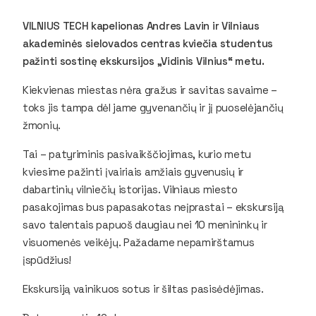
VILNIUS TECH kapelionas Andres Lavin ir Vilniaus
akademinės sielovados centras kviečia studentus
pažinti sostinę ekskursijos „Vidinis Vilnius“ metu.
Kiekvienas miestas nėra gražus ir savitas savaime –
toks jis tampa dėl jame gyvenančių ir jį puoselėjančių
žmonių.
Tai – patyriminis pasivaikščiojimas, kurio metu
kviesime pažinti įvairiais amžiais gyvenusių ir
dabartinių vilniečių istorijas. Vilniaus miesto
pasakojimas bus papasakotas neįprastai – ekskursiją
savo talentais papuoš daugiau nei 10 menininkų ir
visuomenės veikėjų. Pažadame nepamirštamus
įspūdžius!
Ekskursiją vainikuos sotus ir šiltas pasisėdėjimas.