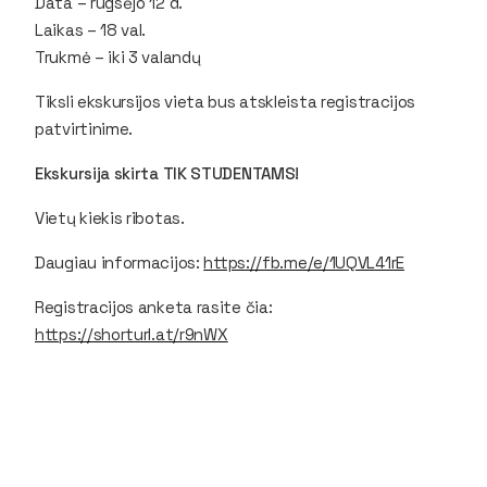
Data – rugsėjo 12 d.
Laikas – 18 val.
Trukmė – iki 3 valandų
Tiksli ekskursijos vieta bus atskleista registracijos
patvirtinime.
Ekskursija skirta TIK STUDENTAMS!
Vietų kiekis ribotas.
Daugiau informacijos:
https://fb.me/e/1UQVL41rE
Registracijos anketa rasite čia:
https://shorturl.at/r9nWX