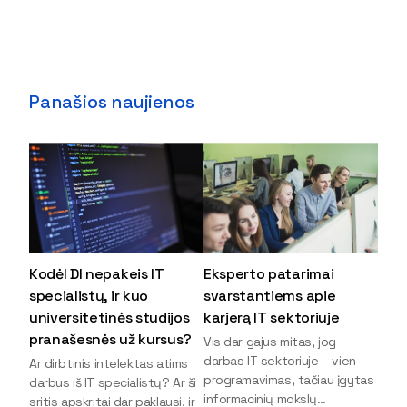
Panašios naujienos
Kodėl DI nepakeis IT
Eksperto patarimai
specialistų, ir kuo
svarstantiems apie
universitetinės studijos
karjerą IT sektoriuje
pranašesnės už kursus?
Vis dar gajus mitas, jog
darbas IT sektoriuje – vien
Ar dirbtinis intelektas atims
programavimas, tačiau įgytas
darbus iš IT specialistų? Ar ši
informacinių mokslų
sritis apskritai dar paklausi, ir