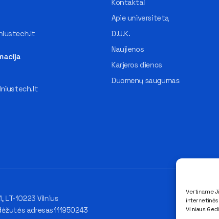
Kontaktai
Apie universitetą
iustech.lt
D.U.K.
Naujienos
macija
Karjeros dienos
Duomenų saugumas
lniustech.lt
Vertiname Jū
1, LT-10223 Vilnius
internetinė
Vilniaus Ged
dėžutės adresas 111950243