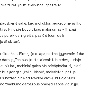
ka turėtų būti tvarkinga ir patraukli
kalauskienė sakė, kad mokyklos bendruomenė liko
 su Ringaile buvo tikras malonumas – ji labai
s poreikius ir greitai pasiūlė įdomius ir
o direktorė.
lūkesčius. Pirmąjį jo etapą norima įgyvendinti dar
darbų: „Ten bus įkurta laisvalaikio erdvė, kurioje
suoliukai, mokiniai galės čia priešpiečiauti, leisti
 bus įrengta „žalioji klasė“, moksleiviai patys
i bus netradicinė edukacinė erdvė, kurioje vyks
mo tvarkymo darbai bus pradėti liepos viduryje.