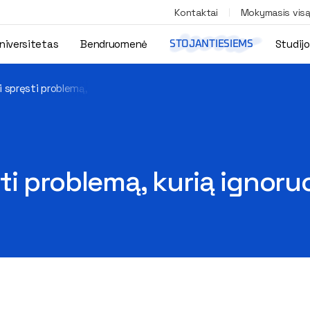
Kontaktai
Mokymasis vis
niversitetas
Bendruomenė
Studij
STOJANTIESIEMS
spręsti problemą, kurią ignoruoja daugelis
i problemą, kurią ignoruo