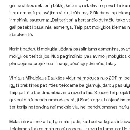
gimnastikos sektorių būklę, keliamų reikalavimų neatitinkan
ir automobilių stovėjimo vietų trūkumą. Siūlydama aplinko
ir mokinių saugumą: „Dėl teritoriją kertančio dviračių tako va
gali patekti pašaliniai asmenys. Taip pat mokyklos kiemas 
absolventė.
Norint padaryti mokyklą uždarą pašaliniams asmenims, svarst
mokyklos teritorijos. Nuo pagrindinio įvažiavimo į mokyklos kiem
planuojama projektuoti naują pėsčiųjų-dviračių taką.
Vilniaus Mikalojaus Daukšos vidurinė mokykla nuo 2011 m. 
įgyti praktinės patirties teikdama baigiamųjų darbų pasiū
taip pat šio bendradarbiavimo rezultatas. Studentei projekt
gyventoja ir bendruomenės narė, ji žinojo egzistuojančias pr
teritorija netenkina nei moksleivių, nei bendruomenės narių 
Mokslininkai ne kartą tyrimais įrodė, kad sutvarkytas ir lais
teigiamos įtakos mokymosi procesui ir rezultatams, protin