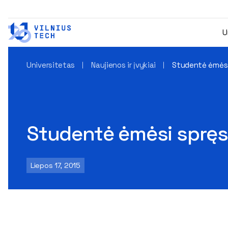
U
Universitetas
Naujienos ir įvykiai
Studentė ėmėsi 
Studentė ėmėsi spręst
Liepos 17, 2015