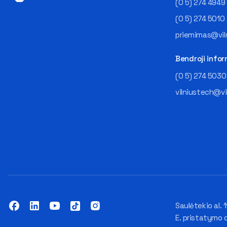
(0 5) 274 4949
(0 5) 274 5010
priemimas@viln
Bendroji infor
(0 5) 274 5030
vilniustech@vi
Saulėtekio al. 1
E. pristatymo 