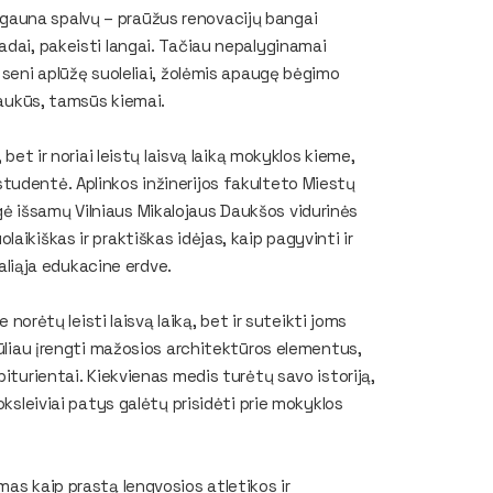
gauna spalvų – praūžus renovacijų bangai
adai, pakeisti langai. Tačiau nepalyginamai
 seni aplūžę suoleliai, žolėmis apaugę bėgimo
ejaukūs, tamsūs kiemai.
bet ir noriai leistų laisvą laiką mokyklos kieme,
tudentė. Aplinkos inžinerijos fakulteto Miestų
ė išsamų Vilniaus Mikalojaus Daukšos vidurinės
aikiškas ir praktiškas idėjas, kaip pagyvinti ir
žaliąja edukacine erdve.
 norėtų leisti laisvą laiką, bet ir suteikti joms
iūliau įrengti mažosios architektūros elementus,
iturientai. Kiekvienas medis turėtų savo istoriją,
oksleiviai patys galėtų prisidėti prie mokyklos
mas kaip prastą lengvosios atletikos ir