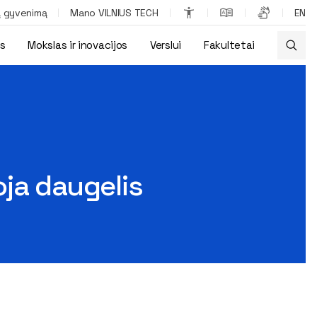
ą gyvenimą
Mano VILNIUS TECH
EN
os
Mokslas ir inovacijos
Verslui
Fakultetai
ja daugelis