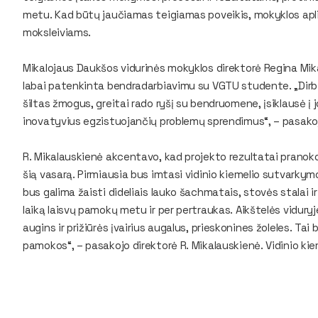
metu. Kad būtų jaučiamas teigiamas poveikis, mokyklos aplin
moksleiviams.
Mikalojaus Daukšos vidurinės mokyklos direktorė Regina Mi
labai patenkinta bendradarbiavimu su VGTU studente. „Dirbti
šiltas žmogus, greitai rado ryšį su bendruomene, įsiklausė į jo
inovatyvius egzistuojančių problemų sprendimus“, – pasakoj
R. Mikalauskienė akcentavo, kad projekto rezultatai pranoko 
šią vasarą. Pirmiausia bus imtasi vidinio kiemelio sutvarkymo 
bus galima žaisti dideliais lauko šachmatais, stovės stalai ir 
laiką laisvų pamokų metu ir per pertraukas. Aikštelės viduryje
augins ir prižiūrės įvairius augalus, prieskonines žoleles. Ta
pamokos“, – pasakojo direktorė R. Mikalauskienė. Vidinio kie