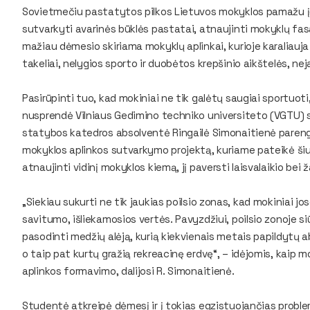
Sovietmečiu pastatytos pilkos Lietuvos mokyklos pamažu į
sutvarkyti avarinės būklės pastatai, atnaujinti mokyklų fas
mažiau dėmesio skiriama mokyklų aplinkai, kurioje karaliauja
takeliai, nelygios sporto ir duobėtos krepšinio aikštelės, n
Pasirūpinti tuo, kad mokiniai ne tik galėtų saugiai sportuoti, 
nusprendė Vilniaus Gedimino techniko universiteto (VGTU) s
statybos katedros absolventė Ringailė Simonaitienė pareng
mokyklos aplinkos sutvarkymo projektą, kuriame pateikė šiuol
atnaujinti vidinį mokyklos kiemą, jį paversti laisvalaikio bei 
„Siekiau sukurti ne tik jaukias poilsio zonas, kad mokiniai jose
savitumo, išliekamosios vertės. Pavyzdžiui, poilsio zonoje s
pasodinti medžių alėją, kurią kiekvienais metais papildytų ab
o taip pat kurtų gražią rekreacinę erdvę“, – idėjomis, kaip m
aplinkos formavimo, dalijosi R. Simonaitienė.
Studentė atkreipė dėmesį ir į tokias egzistuojančias proble