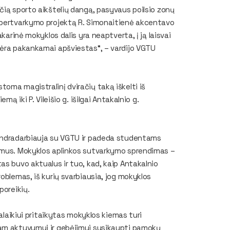
čią sporto aikštelių dangą, pasyvaus poilsio zonų
s pertvarkymo projektą R. Simonaitienė akcentavo
karinė mokyklos dalis yra neaptverta, į ją laisvai
nėra pakankamai apšviestas“, – vardijo VGTU
oma magistralinį dviračių taką iškelti iš
ą iki P. Vileišio g. išilgai Antakalnio g.
bendradarbiauja su VGTU ir padeda studentams
lymus. Mokyklos aplinkos sutvarkymo sprendimas –
as buvo aktualus ir tuo, kad, kaip Antakalnio
oblemas, iš kurių svarbiausia, jog mokyklos
poreikių.
valaikiui pritaikytas mokyklos kiemas turi
iam aktyvumui ir gebėjimui susikaupti pamokų