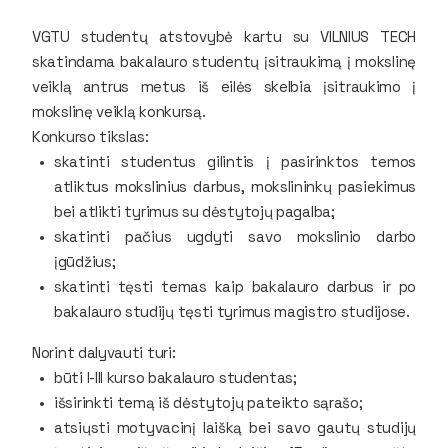
VGTU studentų atstovybė kartu su VILNIUS TECH
skatindama bakalauro studentų įsitraukimą į mokslinę
veiklą antrus metus iš eilės skelbia įsitraukimo į
mokslinę veiklą konkursą.
Konkurso tikslas:
skatinti studentus gilintis į pasirinktos temos
atliktus mokslinius darbus, mokslininkų pasiekimus
bei atlikti tyrimus su dėstytojų pagalba;
skatinti pačius ugdyti savo mokslinio darbo
įgūdžius;
skatinti tęsti temas kaip bakalauro darbus ir po
bakalauro studijų tęsti tyrimus magistro studijose.
Norint dalyvauti turi:
būti I-III kurso bakalauro studentas;
išsirinkti temą iš dėstytojų pateikto sąrašo;
atsiųsti motyvacinį laišką bei savo gautų studijų