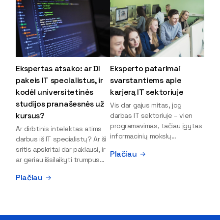
Ekspertas atsako: ar DI
Eksperto patarimai
pakeis IT specialistus, ir
svarstantiems apie
kodėl universitetinės
karjerą IT sektoriuje
studijos pranašesnės už
Vis dar gajus mitas, jog
kursus?
darbas IT sektoriuje – vien
programavimas, tačiau įgytas
Ar dirbtinis intelektas atims
informacinių mokslų
darbus iš IT specialistų? Ar ši
išsilavinimas gali atverti kur
sritis apskritai dar paklausi, ir
Plačiau
kas daugiau durų ir net
ar geriau išsilaikyti trumpus
užauginti iki vadovų. Sparčiai
kursus, ar vis tik stoti į
Plačiau
keičiantis technologijoms,
universitetą? Tokie klausimai
šiandien darbo rinkoje trūksta
dažniausiai iškyla apie
dirbtinio intelekto (DI),
informacinių technologijų
kibernetinio saugumo,
studijas svarstantiems
debesijos ekspertų,