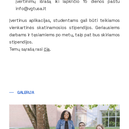
įvertinimų išrašą iki lapkričio 15 dienos paštu
info@vgtusa.lt
Įvertinus aplikacijas, studentams gali būti teikiamos
vienkartinės skatinamosios stipendijos. Geriausiems
darbams ir tęsiamiems po metų, taip pat bus skiriamos
stipendijos.
Temų sąrašą rasi
čia
.
GALERIJA