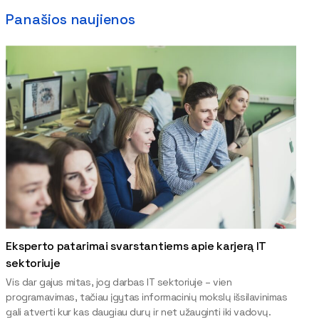
Panašios naujienos
Eksperto patarimai svarstantiems apie karjerą IT
sektoriuje
Vis dar gajus mitas, jog darbas IT sektoriuje – vien
programavimas, tačiau įgytas informacinių mokslų išsilavinimas
gali atverti kur kas daugiau durų ir net užauginti iki vadovų.