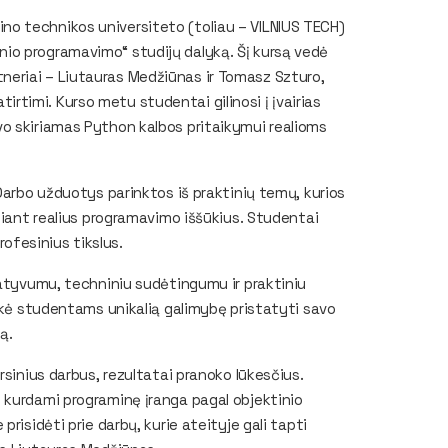
o technikos universiteto (toliau – VILNIUS TECH)
io programavimo“ studijų dalyką. Šį kursą vedė
eriai – Liutauras Medžiūnas ir Tomasz Szturo,
atirtimi. Kurso metu studentai gilinosi į įvairias
o skiriamas Python kalbos pritaikymui realioms
Darbo užduotys parinktos iš praktinių temų, kurios
žiant realius programavimo iššūkius. Studentai
profesinius tikslus.
vatyvumu, techniniu sudėtingumu ir praktiniu
eikė studentams unikalią galimybę pristatyti savo
ą.
rsinius darbus, rezultatai pranoko lūkesčius.
 kurdami programinę įranga pagal objektinio
risidėti prie darbų, kurie ateityje gali tapti