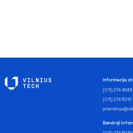
Informacija s
(0 5) 274 4949
(0 5) 274 5010
priemimas@viln
Bendroji infor
(0 5) 274 5030