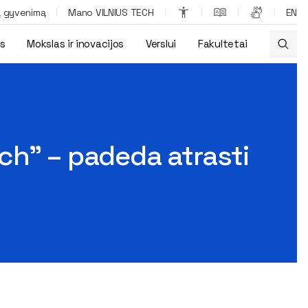
ą gyvenimą
Mano VILNIUS TECH
EN
os
Mokslas ir inovacijos
Verslui
Fakultetai
ntus
ch” – padeda atrasti