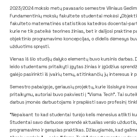
2023/2024 mokslo metų pavasario semestre Vilniaus Gedimin
Fundamentinių mokslų fakultete studentai mokėsi „Objektin
fakulteto matematinės statistikos katedros docentai-partn
kurie ne tik pateikė teorines žinias, bet ir dalijosi praktine p
objektinio programavimo koncepcijas, o didelis dėmesys buv
užduotims spręsti.
Vienas iš šio studijų dalyko elementų buvo kursinis darbas. 
leido studentams pritaikyti įgytas žinias ir įgūdžius sprend
galėjo pasirinkti iš įvairių temų, atitinkančių jų interesus ir 
Semestro pabaigoje, geriausių projektų, kurie išsiskyrė ino
pritaikymu, autoriai buvo pakviesti į “Visma Tech”. Tai sut
darbus įmonės darbuotojams ir praplėsti savo profesinį tinkl
“Nepaisant to kad studentai turėjo kelis mėnesius atlikti ku
Studentai savo darbuose sprendė aktualias verslo užduotis,
programavimo ir gerąsias praktikas. Džiaugiamės, kad galime p