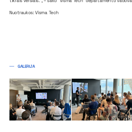
tikrais verslais.”, – sako “Visma Tech” departamento vadov
Nuotraukos: Visma Tech
GALERIJA