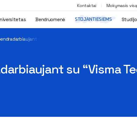
Kontaktai
Mokymasis vis
niversitetas
Bendruomenė
Studij
STOJANTIESIEMS
bendradarbiaujant su “Visma Tech” – padeda atrasti jaunus tale
darbiaujant su “Visma Te