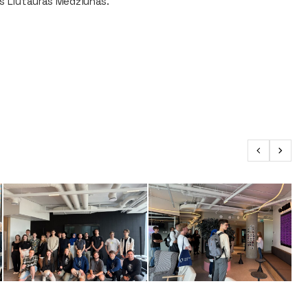
as Liutauras Medžiūnas.