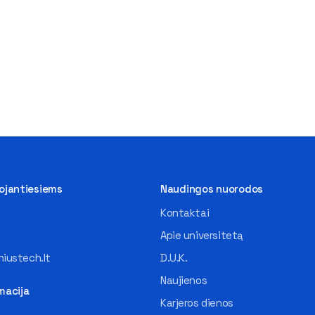
tojantiesiems
Naudingos nuorodos
Kontaktai
Apie universitetą
iustech.lt
D.U.K.
Naujienos
macija
Karjeros dienos