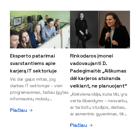
Eksperto patarimai
Rinkodaros įmonei
svarstantiems apie
vadovaujanti D.
karjerą IT sektoriuje
Padegimaitė: „Aiškumas
dėl karjeros atsiranda
Vis dar gajus mitas, jog
veikiant, ne planuojant“
darbas IT sektoriuje – vien
programavimas, tačiau įgytas
„Kiekviena idėja, kuria tiki, yra
informacinių mokslų
verta išbandymo – nesvarbu,
išsilavinimas gali atverti kur
ar tai būtų studijos, darbas,
Plačiau
kas daugiau durų ir net
ar asmeninis gyvenimas, tik
užauginti iki vadovų. Sparčiai
bandydamas naujus dalykus
Plačiau
keičiantis technologijoms,
atrandi, kas iš tiesų tau įdomu
šiandien darbo rinkoje trūksta
ir kur slypi tavo stiprybės“, –
dirbtinio intelekto (DI),