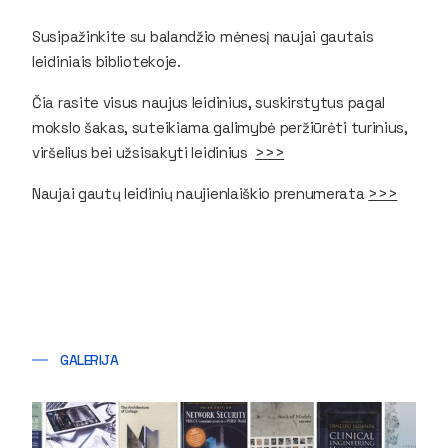
Susipažinkite su balandžio mėnesį naujai gautais
leidiniais bibliotekoje.
Čia rasite visus naujus leidinius, suskirstytus pagal
mokslo šakas, suteikiama galimybė peržiūrėti turinius,
viršelius bei užsisakyti leidinius
>>>
Naujai gautų leidinių naujienlaiškio prenumerata
>>>
GALERIJA