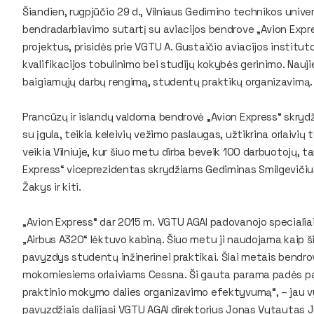
Šiandien, rugpjūčio 29 d., Vilniaus Gedimino technikos univ
bendradarbiavimo sutartį su aviacijos bendrove „Avion Expres
projektus, prisidės prie VGTU A. Gustaičio aviacijos institut
kvalifikacijos tobulinimo bei studijų kokybės gerinimo. Naujie
baigiamųjų darbų rengimą, studentų praktikų organizavimą.
Prancūzų ir islandų valdoma bendrovė „Avion Express“ skry
su įgula, teikia keleivių vežimo paslaugas, užtikrina orlaivi
veikia Vilniuje, kur šiuo metu dirba beveik 100 darbuotojų, 
Express“ viceprezidentas skrydžiams Gediminas Smilgevičius
Žakys ir kiti.
„Avion Express“ dar 2015 m. VGTU AGAI padovanojo specialia
„Airbus A320“ lėktuvo kabiną. Šiuo metu ji naudojama kaip š
pavyzdys studentų inžinerinei praktikai. Šiai metais bendro
mokomiesiems orlaiviams Cessna. Ši gauta parama padės pag
praktinio mokymo dalies organizavimo efektyvumą“, – jau 
pavyzdžiais dalijasi VGTU AGAI direktorius Jonas Vytautas J