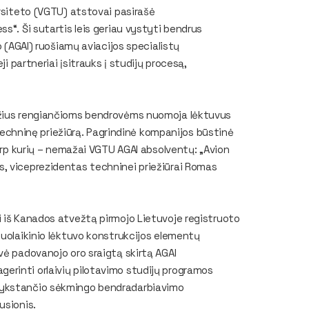
ersiteto (VGTU) atstovai pasirašė
s“. Ši sutartis leis geriau vystyti bendrus
o (AGAI) ruošiamų aviacijos specialistų
ji partneriai įsitrauks į studijų procesą,
džius rengiančioms bendrovėms nuomoja lėktuvus
ų techninę priežiūrą. Pagrindinė kompanijos būstinė
tarp kurių – nemažai VGTU AGAI absolventų: „Avion
, viceprezidentas techninei priežiūrai Romas
i iš Kanados atvežtą pirmojo Lietuvoje registruoto
iuolaikinio lėktuvo konstrukcijos elementų
vė padovanojo oro sraigtą skirtą AGAI
erinti orlaivių pilotavimo studijų programos
vykstančio sėkmingo bendradarbiavimo
usionis.