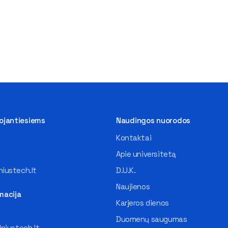
tojantiesiems
Naudingos nuorodos
Kontaktai
Apie universitetą
iustech.lt
D.U.K.
Naujienos
macija
Karjeros dienos
Duomenų saugumas
lniustech.lt