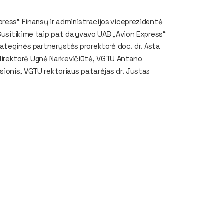
ress“ Finansų ir administracijos viceprezidentė
 Susitikime taip pat dalyvavo UAB „Avion Express“
ateginės partnerystės prorektorė doc. dr. Asta
os direktorė Ugnė Narkevičiūtė, VGTU Antano
sionis, VGTU rektoriaus patarėjas dr. Justas