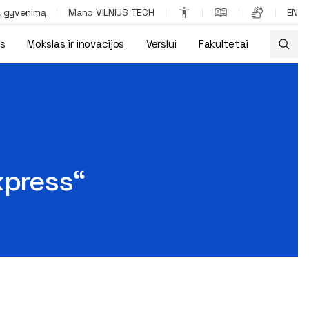
ą gyvenimą
Mano VILNIUS TECH
EN
os
Mokslas ir inovacijos
Verslui
Fakultetai
xpress“