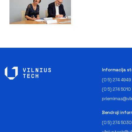
Informacija s
(0 5) 274 4949
(0 5) 274 5010
priemimas@viln
Bendroji infor
(0 5) 274 5030
vilniustech@vi