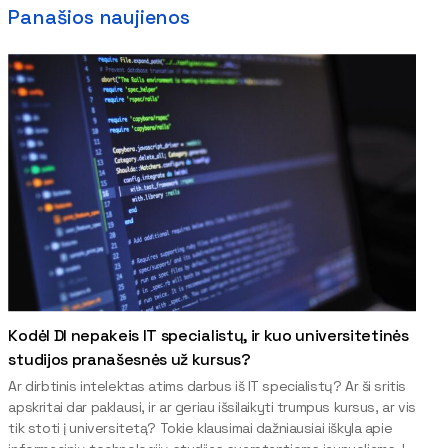
Panašios naujienos
Kodėl DI nepakeis IT specialistų, ir kuo universitetinės
studijos pranašesnės už kursus?
Ar dirbtinis intelektas atims darbus iš IT specialistų? Ar ši sritis
apskritai dar paklausi, ir ar geriau išsilaikyti trumpus kursus, ar vis
tik stoti į universitetą? Tokie klausimai dažniausiai iškyla apie