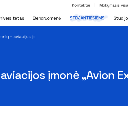
Kontaktai
Mokymasis vis
niversitetas
Bendruomenė
Studij
STOJANTIESIEMS
erių – aviacijos įmonė „Avion Express“
 aviacijos įmonė „Avion E