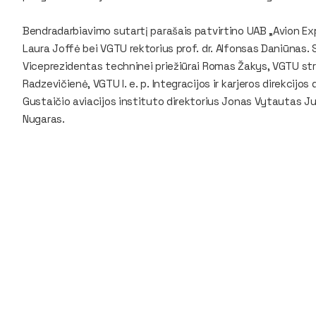
Bendradarbiavimo sutartį parašais patvirtino UAB „Avion Exp
Laura Joffė bei VGTU rektorius prof. dr. Alfonsas Daniūnas.
Viceprezidentas techninei priežiūrai Romas Žakys, VGTU str
Radzevičienė, VGTU l. e. p. Integracijos ir karjeros direkcij
Gustaičio aviacijos instituto direktorius Jonas Vytautas Ju
Nugaras.