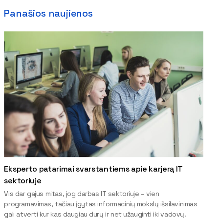
Panašios naujienos
Eksperto patarimai svarstantiems apie karjerą IT
sektoriuje
Vis dar gajus mitas, jog darbas IT sektoriuje – vien
programavimas, tačiau įgytas informacinių mokslų išsilavinimas
gali atverti kur kas daugiau durų ir net užauginti iki vadovų.