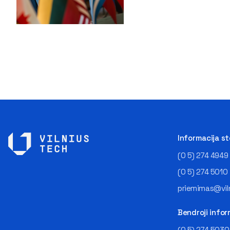
Informacija s
(0 5) 274 4949
(0 5) 274 5010
priemimas@viln
Bendroji infor
(0 5) 274 5030