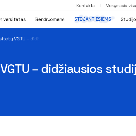
Kontaktai
Mokymasis vis
niversitetas
Bendruomenė
Studij
STOJANTIESIEMS
rsitetų VGTU – didžiausios studijų mainų pasaulyje galimybės
ų VGTU – didžiausios stud