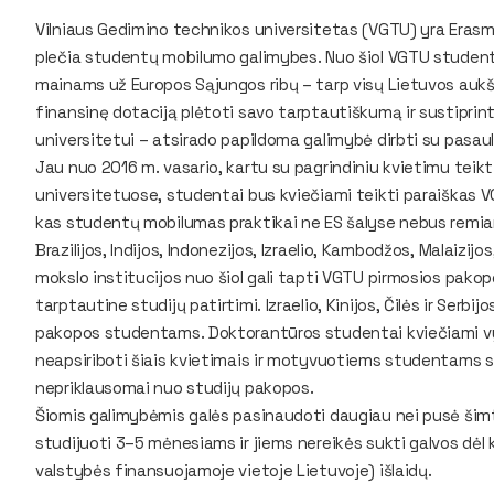
Vilniaus Gedimino technikos universitetas (VGTU) yra Erasmu
plečia studentų mobilumo galimybes. Nuo šiol VGTU studen
mainams už Europos Sąjungos ribų – tarp visų Lietuvos aukš
finansinę dotaciją plėtoti savo tarptautiškumą ir sustiprinti
universitetui – atsirado papildoma galimybė dirbti su pasaulio
Jau nuo 2016 m. vasario, kartu su pagrindiniu kvietimu teik
universitetuose, studentai bus kviečiami teikti paraiškas V
kas studentų mobilumas praktikai ne ES šalyse nebus remi
Brazilijos, Indijos, Indonezijos, Izraelio, Kambodžos, Malaizijo
mokslo institucijos nuo šiol gali tapti VGTU pirmosios pak
tarptautine studijų patirtimi. Izraelio, Kinijos, Čilės ir Serbi
pakopos studentams. Doktorantūros studentai kviečiami vykti
neapsiriboti šiais kvietimais ir motyvuotiems studentams sut
nepriklausomai nuo studijų pakopos.
Šiomis galimybėmis galės pasinaudoti daugiau nei pusė šim
studijuoti 3–5 mėnesiams ir jiems nereikės sukti galvos dėl 
valstybės finansuojamoje vietoje Lietuvoje) išlaidų.