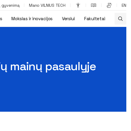
ą gyvenimą
Mano VILNIUS TECH
EN
os
Mokslas ir inovacijos
Verslui
Fakultetai
ijų mainų pasaulyje