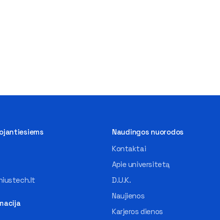
tojantiesiems
Naudingos nuorodos
Kontaktai
Apie universitetą
iustech.lt
D.U.K.
Naujienos
macija
Karjeros dienos