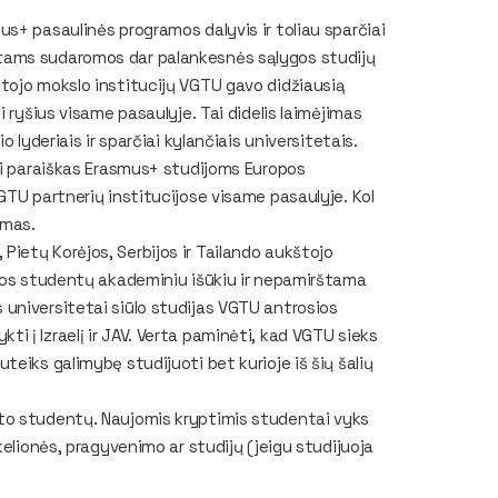
s+ pasaulinės programos dalyvis ir toliau sparčiai
tams sudaromos dar palankesnės sąlygos studijų
tojo mokslo institucijų VGTU gavo didžiausią
 ryšius visame pasaulyje. Tai didelis laimėjimas
 lyderiais ir sparčiai kylančiais universitetais.
ti paraiškas Erasmus+ studijoms Europos
GTU partnerių institucijose visame pasaulyje. Kol
amas.
s, Pietų Korėjos, Serbijos ir Tailando aukštojo
opos studentų akademiniu išūkiu ir nepamirštama
jos universitetai siūlo studijas VGTU antrosios
 į Izraelį ir JAV. Verta paminėti, kad VGTU sieks
eiks galimybę studijuoti bet kurioje iš šių šalių
to studentų. Naujomis kryptimis studentai vyks
kelionės, pragyvenimo ar studijų (jeigu studijuoja