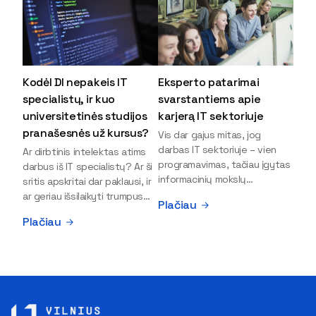
Kodėl DI nepakeis IT
Eksperto patarimai
specialistų, ir kuo
svarstantiems apie
universitetinės studijos
karjerą IT sektoriuje
pranašesnės už kursus?
Vis dar gajus mitas, jog
darbas IT sektoriuje – vien
Ar dirbtinis intelektas atims
programavimas, tačiau įgytas
darbus iš IT specialistų? Ar ši
informacinių mokslų
sritis apskritai dar paklausi, ir
išsilavinimas gali atverti kur
ar geriau išsilaikyti trumpus
Plačiau
kas daugiau durų ir net
kursus, ar vis tik stoti į
Plačiau
užauginti iki vadovų. Sparčiai
universitetą? Tokie klausimai
keičiantis technologijoms,
dažniausiai iškyla apie
šiandien darbo rinkoje trūksta
informacinių technologijų
dirbtinio intelekto (DI),
studijas svarstantiems
kibernetinio saugumo,
jaunuoliams. Iš šiuos ir kitus
debesijos ekspertų,
klausimus apie šio sektoriaus
duomenų analitikų.
ypatybes bei universitetinių