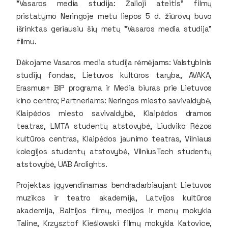
"Vasaros media studija: Žalioji ateitis" filmų
pristatymo Neringoje metu liepos 5 d. žiūrovų buvo
išrinktas geriausiu šių metų "Vasaros media studija"
filmu.
Dėkojame Vasaros media studija rėmėjams: Valstybinis
studijų fondas, Lietuvos kultūros taryba, AVAKA,
Erasmus+ BIP programa ir Media biuras prie Lietuvos
kino centro; Partneriams: Neringos miesto savivaldybė,
Klaipėdos miesto savivaldybė, Klaipėdos dramos
teatras, LMTA studentų atstovybė, Liudviko Rėzos
kultūros centras, Klaipėdos jaunimo teatras, Vilniaus
kolegijos studentų atstovybė, VilniusTech studentų
atstovybė, UAB Arclights.
Projektas įgyvendinamas bendradarbiaujant Lietuvos
muzikos ir teatro akademija, Latvijos kultūros
akademija, Baltijos filmų, medijos ir menų mokykla
Taline, Krzysztof Kieślowski filmų mokykla Katovice,