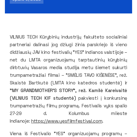
VILNIUS TECH Kūrybinių industrijų fakulteto socialiniai
partneriai dalinasi jog džiugi žinia parskriejo iš vieno
didžiausių JAV kino festivalių "YES" Indianos valstijoje –
net du LMTA organizuojamų tarptautinių kūrybinių
dirbtuvių Vasaros media studija metu šiemet sukurti
trumpametražiai filmai – "SMĖLIS TAVO KIŠENĖSE", rež.
Skaistė Bartkutė (LMTA kino katedros studentė) ir
"MY GRANDMOTHER'S STORY", rež. Kamilė Kareivaitė
(VILNIUS TECH KIF studentė)
pakviesti į konkursinę
trumpametražių filmų programą. Festivalis vyks spalio
27-29 d. Kolumbus miieste
Indianoje:
https://www.yesfilmfestival.com
.
Viena iš Festivalio "YES" organizuojamų programų –