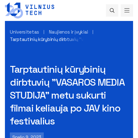
Universitetas
Naujienos ir įvykiai
Tarptautinių kūrybinių dirbtuvių "VASAROS MEDIA STUDIJA" me
Tarptautinių kūrybinių
dirbtuvių "VASAROS MEDIA
STUDIJA" metu sukurti
filmai keliauja po JAV kino
festivalius
Spalio 9, 2023