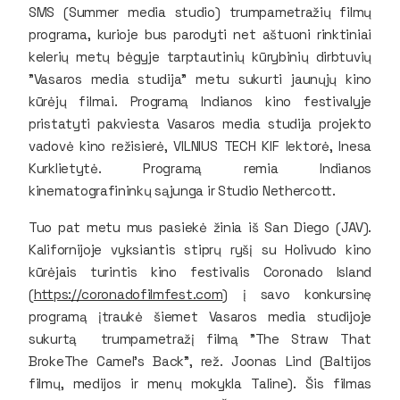
SMS (Summer media studio) trumpametražių filmų
programa, kurioje bus parodyti net aštuoni rinktiniai
kelerių metų bėgyje tarptautinių kūrybinių dirbtuvių
"Vasaros media studija" metu sukurti jaunųjų kino
kūrėjų filmai. Programą Indianos kino festivalyje
pristatyti pakviesta Vasaros media studija projekto
vadovė kino režisierė, VILNIUS TECH KIF lektorė, Inesa
Kurklietytė. Programą remia Indianos
kinematografininkų sąjunga ir Studio Nethercott.
Tuo pat metu mus pasiekė žinia iš San Diego (JAV).
Kalifornijoje vyksiantis stiprų ryšį su Holivudo kino
kūrėjais turintis kino festivalis Coronado Island
(
https://coronadofilmfest.com
) į savo konkursinę
programą įtraukė šiemet Vasaros media studijoje
sukurtą trumpametražį filmą "The Straw That
BrokeThe Camel's Back", rež. Joonas Lind (Baltijos
filmų, medijos ir menų mokykla Taline). Šis filmas