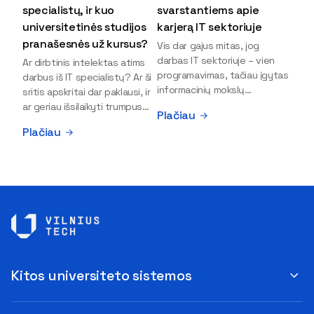
specialistų, ir kuo
svarstantiems apie
universitetinės studijos
karjerą IT sektoriuje
pranašesnės už kursus?
Vis dar gajus mitas, jog
darbas IT sektoriuje – vien
Ar dirbtinis intelektas atims
programavimas, tačiau įgytas
darbus iš IT specialistų? Ar ši
informacinių mokslų
sritis apskritai dar paklausi, ir
išsilavinimas gali atverti kur
ar geriau išsilaikyti trumpus
Plačiau
kas daugiau durų ir net
kursus, ar vis tik stoti į
Plačiau
užauginti iki vadovų. Sparčiai
universitetą? Tokie klausimai
keičiantis technologijoms,
dažniausiai iškyla apie
šiandien darbo rinkoje trūksta
informacinių technologijų
dirbtinio intelekto (DI),
studijas svarstantiems
kibernetinio saugumo,
jaunuoliams. Iš šiuos ir kitus
debesijos ekspertų,
klausimus apie šio sektoriaus
duomenų analitikų.
ypatybes bei universitetinių
Apsispręsti dėl studijų
studijų pranašumą pasakoja
programos ar karjeros
VILNIUS TECH Fundamentinių
krypties neretai trukdo
mokslų fakulteto lektorius ir
Kitos universiteto sistemos
abejonės ir nežinomybė. Kaip
Skaitmeninės gynybos
tik šiuo metu svarstantiems,
kompetencijų centro
ar verta rinktis karjerą IT
direktorius Vitalijus Gurčinas.