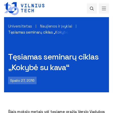
Universitetas
Naujienos ir įvykiai
Tęsiamas seminarų ciklas „Kokybė su kava“
Tęsiamas seminarų ciklas
„Kokybė su kava“
Spalio 27, 2016
Šiais mokslo metais vėl tęsiame gražią Verslo Vadybos