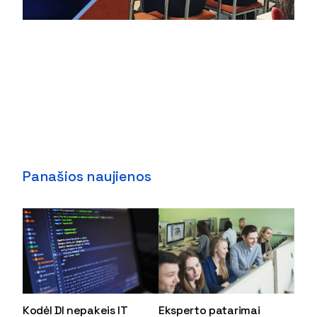
Panašios naujienos
Kodėl DI nepakeis IT
Eksperto patarimai