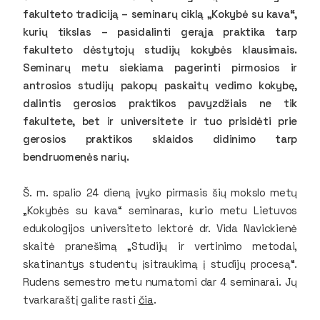
fakulteto tradiciją – seminarų ciklą „Kokybė su kava“,
kurių tikslas – pasidalinti gerąja praktika tarp
fakulteto dėstytojų studijų kokybės klausimais.
Seminarų metu siekiama pagerinti pirmosios ir
antrosios studijų pakopų paskaitų vedimo kokybę,
dalintis gerosios praktikos pavyzdžiais ne tik
fakultete, bet ir universitete ir tuo prisidėti prie
gerosios praktikos sklaidos didinimo tarp
bendruomenės narių.
Š. m. spalio 24 dieną įvyko pirmasis šių mokslo metų
„Kokybės su kava“ seminaras, kurio metu Lietuvos
edukologijos universiteto lektorė dr. Vida Navickienė
skaitė pranešimą „Studijų ir vertinimo metodai,
skatinantys studentų įsitraukimą į studijų procesą“.
Rudens semestro metu numatomi dar 4 seminarai. Jų
tvarkaraštį galite rasti
čia
.