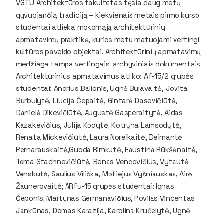
VGTU Architektūros fakultetas tęsia daug metų
gyvuojančią tradiciją – kiekvienais metais pirmo kurso
studentai atlieka mokomąją architektūrinių
apmatavimų praktiką, kurios metu matuojami vertingi
kultūros paveldo objektai. Architektūrinių apmatavimų
medžiaga tampa vertingais archyviniais dokumentais.
Architektūrinius apmatavimus atliko: Af-15/2 grupės
studentai: Andrius Balionis, Ugnė Bulavaitė, Jovita
Burbulytė, Liucija Čepaitė, Gintarė Dasevičiūtė,
Danielė Dikevičiūtė, Augustė Gasperaitytė, Aidas
Kazakevičius, Julija Kodytė, Kotryna Lamsodytė,
Renata Mickevičiūtė, Laura Noreikaitė, Deimantė
Pernarauskaitė,Guoda Rimkutė, Faustina Rūkšėnaitė,
Toma Stachnevičiūtė, Benas Vencevičius, Vytautė
Venskutė, Saulius Vilička, Motiejus Vyšniauskas, Airė
Žaunerovaitė; ARfu-15 grupės studentai: Ignas
Čeponis, Martynas Germanavičius, Povilas Vincentas
Jankūnas, Domas Karazija, Karolina Kručelytė, Ugnė