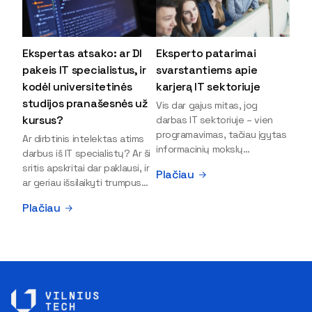
Ekspertas atsako: ar DI
Eksperto patarimai
pakeis IT specialistus, ir
svarstantiems apie
kodėl universitetinės
karjerą IT sektoriuje
studijos pranašesnės už
Vis dar gajus mitas, jog
kursus?
darbas IT sektoriuje – vien
programavimas, tačiau įgytas
Ar dirbtinis intelektas atims
informacinių mokslų
darbus iš IT specialistų? Ar ši
išsilavinimas gali atverti kur
sritis apskritai dar paklausi, ir
Plačiau
kas daugiau durų ir net
ar geriau išsilaikyti trumpus
užauginti iki vadovų. Sparčiai
kursus, ar vis tik stoti į
Plačiau
keičiantis technologijoms,
universitetą? Tokie klausimai
šiandien darbo rinkoje trūksta
dažniausiai iškyla apie
dirbtinio intelekto (DI),
informacinių technologijų
kibernetinio saugumo,
studijas svarstantiems
debesijos ekspertų,
jaunuoliams. Iš šiuos ir kitus
duomenų analitikų.
klausimus apie šio sektoriaus
Apsispręsti dėl studijų
ypatybes bei universitetinių
programos ar karjeros