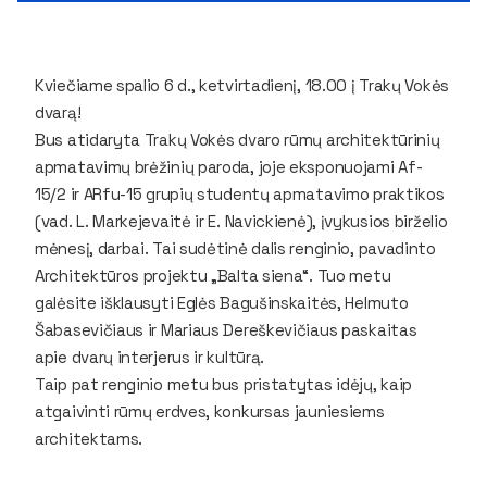
Kviečiame spalio 6 d., ketvirtadienį, 18.00 į Trakų Vokės
dvarą!
Bus atidaryta Trakų Vokės dvaro rūmų architektūrinių
apmatavimų brėžinių paroda, joje eksponuojami Af-
15/2 ir ARfu-15 grupių studentų apmatavimo praktikos
(vad. L. Markejevaitė ir E. Navickienė), įvykusios birželio
mėnesį, darbai. Tai sudėtinė dalis renginio, pavadinto
Architektūros projektu „Balta siena“. Tuo metu
galėsite išklausyti Eglės Bagušinskaitės, Helmuto
Šabasevičiaus ir Mariaus Dereškevičiaus paskaitas
apie dvarų interjerus ir kultūrą.
Taip pat renginio metu bus pristatytas idėjų, kaip
atgaivinti rūmų erdves, konkursas jauniesiems
architektams.