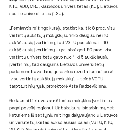
KTU, VDU, MRU, Klaipėdos universitetas (KU), Lietuvos
sporto universitetas (LSU).
„Remiantis reitingo kūrėjų statistika, tik 8 proc. visų
vertintų aukštųjų mokyklų surinko daugiau nei 10
aukščiausių įvertinimų, tad VGTU pasiekimai – 10
aukščiausių įvertinimų – yra labai geri. 50 proc. visų
vertintų universitetų gavo nuo 1 iki 5 aukščiausių
įvertinimų, tad dauguma Lietuvos universitetų
pademonstravo daug geresnius rezultatus nei pusė
visų vertintų aukštųjų mokyklų“, – teigė VGTU
tarptautinių ryšių prorektorė Asta Radzevičienė.
Geriausiai Lietuvos aukštosios mokyklos įvertintos
pagal poveikį regionui. Už bakalaurų įsidarbinimą net
keturiems iš septynių reitinge dalyvaujančių Lietuvos
universitetų skirtas aukščiausias balas (VGTU, KTU,
VU, KU). Geriausiai universitetai įvertinti ir pagal