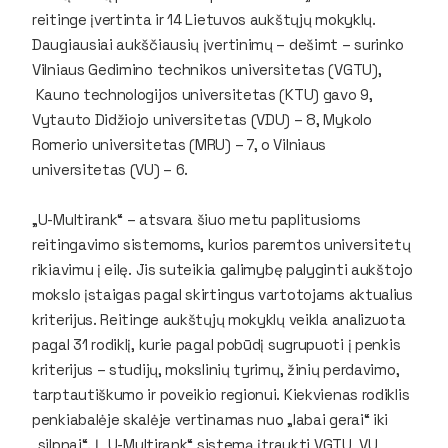
reitinge įvertinta ir 14 Lietuvos aukštųjų mokyklų.
Daugiausiai aukščiausių įvertinimų – dešimt – surinko
Vilniaus Gedimino technikos universitetas (VGTU),
Kauno technologijos universitetas (KTU) gavo 9,
Vytauto Didžiojo universitetas (VDU) – 8, Mykolo
Romerio universitetas (MRU) – 7, o Vilniaus
universitetas (VU) – 6.
„U-Multirank“ – atsvara šiuo metu paplitusioms
reitingavimo sistemoms, kurios paremtos universitetų
rikiavimu į eilę. Jis suteikia galimybę palyginti aukštojo
mokslo įstaigas pagal skirtingus vartotojams aktualius
kriterijus. Reitinge aukštųjų mokyklų veikla analizuota
pagal 31 rodiklį, kurie pagal pobūdį sugrupuoti į penkis
kriterijus – studijų, mokslinių tyrimų, žinių perdavimo,
tarptautiškumo ir poveikio regionui. Kiekvienas rodiklis
penkiabalėje skalėje vertinamas nuo „labai gerai“ iki
„silpnai“. Į „U-Multirank“ sistemą įtraukti VGTU, VU,