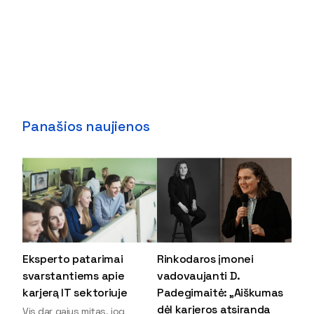
Panašios naujienos
Eksperto patarimai
Rinkodaros įmonei
svarstantiems apie
vadovaujanti D.
karjerą IT sektoriuje
Padegimaitė: „Aiškumas
dėl karjeros atsiranda
Vis dar gajus mitas, jog