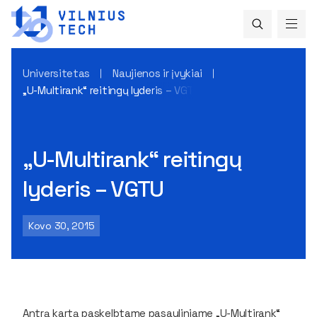
Universitetas
Naujienos ir įvykiai
„U-Multirank“ reitingų lyderis – VGTU
„U-Multirank“ reitingų
lyderis – VGTU
Kovo 30, 2015
Antrą kartą paskelbtame pasauliniame „U-Multirank“