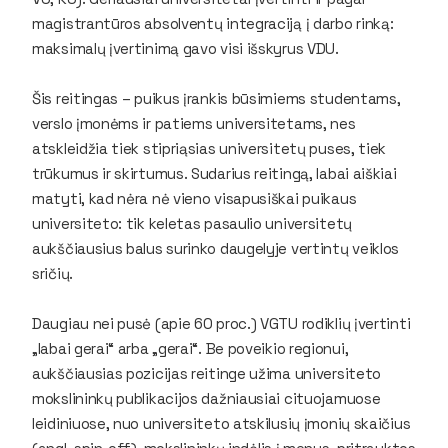
magistrantūros absolventų integraciją į darbo rinką:
maksimalų įvertinimą gavo visi išskyrus VDU.
Šis reitingas – puikus įrankis būsimiems studentams,
verslo įmonėms ir patiems universitetams, nes
atskleidžia tiek stipriąsias universitetų puses, tiek
trūkumus ir skirtumus. Sudarius reitingą, labai aiškiai
matyti, kad nėra nė vieno visapusiškai puikaus
universiteto: tik keletas pasaulio universitetų
aukščiausius balus surinko daugelyje vertintų veiklos
sričių.
Daugiau nei pusė (apie 60 proc.) VGTU rodiklių įvertinti
„labai gerai“ arba „gerai“. Be poveikio regionui,
aukščiausias pozicijas reitinge užima universiteto
mokslininkų publikacijos dažniausiai cituojamuose
leidiniuose, nuo universiteto atskilusių įmonių skaičius