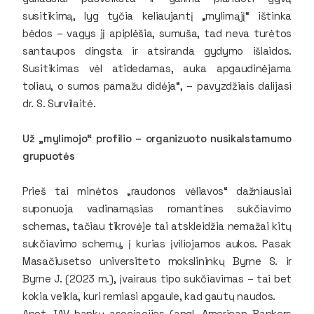
susitikimą, lyg tyčia keliaujantį „mylimąjį“ ištinka
bėdos – vagys jį apiplėšia, sumuša, tad neva turėtos
santaupos dingsta ir atsiranda gydymo išlaidos.
Susitikimas vėl atidedamas, auka apgaudinėjama
toliau, o sumos pamažu didėja“, – pavyzdžiais dalijasi
dr. S. Survilaitė.
Už „mylimojo“ profilio – organizuoto nusikalstamumo
grupuotės
Prieš tai minėtos „raudonos vėliavos“ dažniausiai
suponuoja vadinamąsias romantines sukčiavimo
schemas, tačiau tikrovėje tai atskleidžia nemažai kitų
sukčiavimo schemų, į kurias įviliojamos aukos. Pasak
Masačiusetso universiteto mokslininkų Byrne S. ir
Byrne J. (2023 m.), įvairaus tipo sukčiavimas – tai bet
kokia veikla, kuri remiasi apgaule, kad gautų naudos.
Anot JAV bankų asociacijos (angl. American Bankers