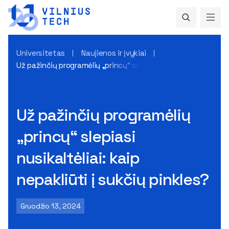
Universitetas
Naujienos ir įvykiai
Už pažinčių programėlių „princų“ slepiasi nusikaltėliai: kaip n
Už pažinčių programėlių
„princų“ slepiasi
nusikaltėliai: kaip
nepakliūti į sukčių pinkles?
Gruodžio 13, 2024