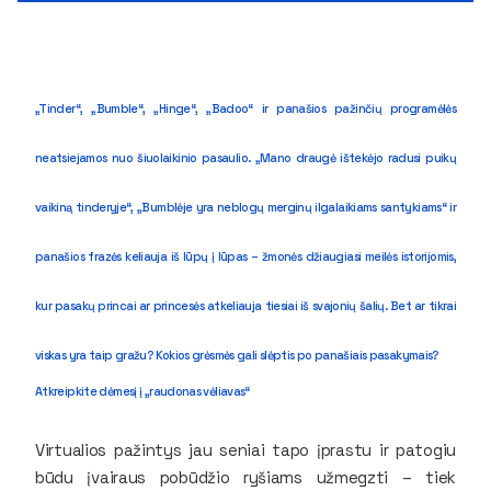
„Tinder“, „Bumble“, „Hinge“, „Badoo“ ir panašios pažinčių programėlės
neatsiejamos nuo šiuolaikinio pasaulio. „Mano draugė ištekėjo radusi puikų
vaikiną tinderyje“, „Bumblėje yra neblogų merginų ilgalaikiams santykiams“ ir
panašios frazės keliauja iš lūpų į lūpas – žmonės džiaugiasi meilės istorijomis,
kur pasakų princai ar princesės atkeliauja tiesiai iš svajonių šalių. Bet ar tikrai
viskas yra taip gražu? Kokios grėsmės gali slėptis po panašiais pasakymais?
Atkreipkite dėmesį į „raudonas vėliavas“
Virtualios pažintys jau seniai tapo įprastu ir patogiu
būdu įvairaus pobūdžio ryšiams užmegzti – tiek