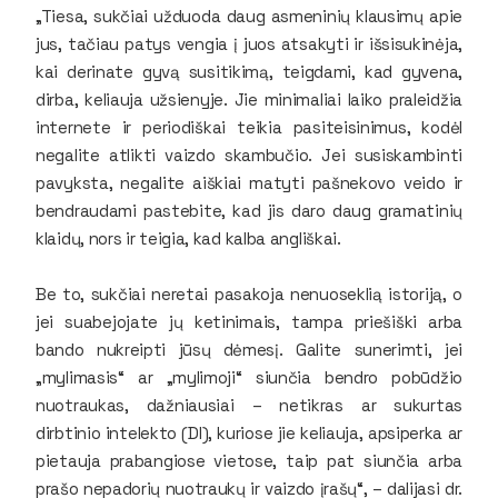
„Tiesa, sukčiai užduoda daug asmeninių klausimų apie
jus, tačiau patys vengia į juos atsakyti ir išsisukinėja,
kai derinate gyvą susitikimą, teigdami, kad gyvena,
dirba, keliauja užsienyje. Jie minimaliai laiko praleidžia
internete ir periodiškai teikia pasiteisinimus, kodėl
negalite atlikti vaizdo skambučio. Jei susiskambinti
pavyksta, negalite aiškiai matyti pašnekovo veido ir
bendraudami pastebite, kad jis daro daug gramatinių
klaidų, nors ir teigia, kad kalba angliškai.
Be to, sukčiai neretai pasakoja nenuoseklią istoriją, o
jei suabejojate jų ketinimais, tampa priešiški arba
bando nukreipti jūsų dėmesį. Galite sunerimti, jei
„mylimasis“ ar „mylimoji“ siunčia bendro pobūdžio
nuotraukas, dažniausiai – netikras ar sukurtas
dirbtinio intelekto (DI), kuriose jie keliauja, apsiperka ar
pietauja prabangiose vietose, taip pat siunčia arba
prašo nepadorių nuotraukų ir vaizdo įrašų“, – dalijasi dr.