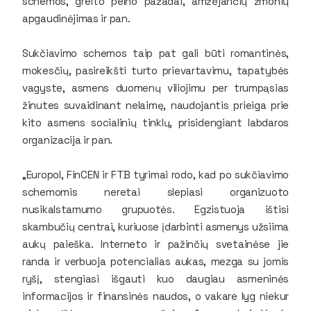
schemos, greito pelno pažadai, amžėjančių žmonių
apgaudinėjimas ir pan.
Sukčiavimo schemos taip pat gali būti romantinės,
mokesčių, pasireikšti turto prievartavimu, tapatybės
vagyste, asmens duomenų viliojimu per trumpąsias
žinutes suvaidinant nelaimę, naudojantis prieiga prie
kito asmens socialinių tinklų, prisidengiant labdaros
organizacija ir pan.
„Europol, FinCEN ir FTB tyrimai rodo, kad po sukčiavimo
schemomis neretai slepiasi organizuoto
nusikalstamumo grupuotės. Egzistuoja ištisi
skambučių centrai, kuriuose įdarbinti asmenys užsiima
aukų paieška. Interneto ir pažinčių svetainėse jie
randa ir verbuoja potencialias aukas, mezga su jomis
ryšį, stengiasi išgauti kuo daugiau asmeninės
informacijos ir finansinės naudos, o vakare lyg niekur