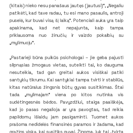
(kitais) nieko nesu panašaus jautęs (jautusi)“, „Negaliu
patikėti, kad tave radau, tu esi mano pasaulis, antroji
puselė, kur buvai visą šį laiką“. Potenciali auka yra taip
apakinama, kad net nepajunta, kaip tampa
priklausoma nuo žinučių ir vaizdo pokalbių su
„mylimuoju“.
„Pastarieji būna puikūs psichologai – jie geba pajusti
silpnąsias žmogaus vietas, suteikti tai, ko dauguma
nesuteikia, tad gan greitai aukos visiškai patiki
santykių tikrumu. Kai santykiai tampa tvirti ir stabilūs,
kitas natūralus žingsnis būtų gyvas susitikimas. Štai
tada „mylimajam“ viena po kitos nutinka vis
sudėtingesnės bėdos. Pavyzdžiui, staiga paaiškėja,
kad jo pasas negalioja ar yra pavogtas, tad reikia
papildomų išlaidų jam pasigaminti. Tuomet aukos
prašoma nedidelės finansinės paramos ir žadama, kad
grąžins viską, kai susitiks gyvai. Žinoma, juk tai „tvirta