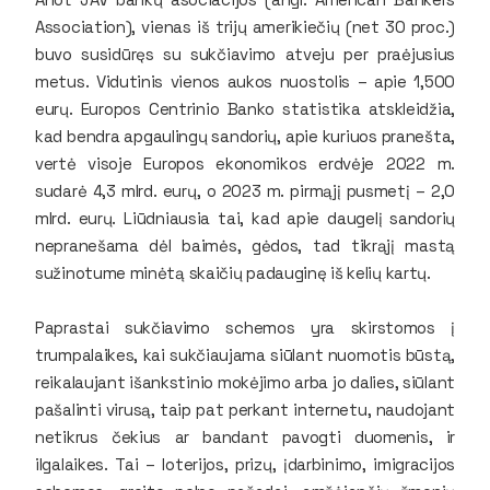
Association), vienas iš trijų amerikiečių (net 30 proc.)
buvo susidūręs su sukčiavimo atveju per praėjusius
metus. Vidutinis vienos aukos nuostolis – apie 1,500
eurų. Europos Centrinio Banko statistika atskleidžia,
kad bendra apgaulingų sandorių, apie kuriuos pranešta,
vertė visoje Europos ekonomikos erdvėje 2022 m.
sudarė 4,3 mlrd. eurų, o 2023 m. pirmąjį pusmetį – 2,0
mlrd. eurų. Liūdniausia tai, kad apie daugelį sandorių
nepranešama dėl baimės, gėdos, tad tikrąjį mastą
sužinotume minėtą skaičių padauginę iš kelių kartų.
Paprastai sukčiavimo schemos yra skirstomos į
trumpalaikes, kai sukčiaujama siūlant nuomotis būstą,
reikalaujant išankstinio mokėjimo arba jo dalies, siūlant
pašalinti virusą, taip pat perkant internetu, naudojant
netikrus čekius ar bandant pavogti duomenis, ir
ilgalaikes. Tai – loterijos, prizų, įdarbinimo, imigracijos