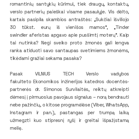
romantinių santykių kūrimui, tiek draugų, kontaktų,
verslo partnerių paieškai visame pasaulyje. Vis dėlto,
kartais pasipila skambios antraštės: „Sukčiai išviliojo
30 tūkst. eurų iš vienišos mamos“, „Tinder
swindler aferistas apgavo apie pusšimtį moterų“. Kaip
tai nutinka? Negi sveiko proto žmonės gali lengva
ranka atiduoti savo santaupas svetimiems žmonėms,
tikėdami gražiai sekama pasaka?
Pasak VILNIUS TECH Verslo vadybos
fakulteto Ekonomikos inžinerijos katedros docentės-
partnerės dr. Simonos Survilaitės, reiktų atkreipti
dėmesį į pirmuosius pavojaus signalus – norą bendrauti
nebe pažinčių, o kitose programėlėse (Viber, WhatsApp,
Instagram ir pan.), pastangas per trumpą laiką
užmegzti kuo stipresnį ryšį ir greitai išpažįstamą
meilę.