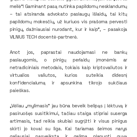
meilė“! Gaminant pasą nutinka papildomų nesklandumų
– tai atsiranda advokato paslaugų išlaidų, tai kitų
papildomų mokesčių, už kuriuos vis prašoma pervesti
pinigų, dažniausiai nurodant, kur ir kaip“, – pasakoja
VILNIUS TECH docentė-partnerė.
Anot jos, paprastai naudojamasi ne bankų
paslaugomis, o pinigų perlaidų įmonėmis ar
netradiciniais metodais, tokiais kaip kriptovaliutos ir
virtualios valiutos, kurios suteikia didesnį
konfidencialumą ir apsunkina tikrojo sukčiaus
paieškas.
„Vėliau „mylimasis“ jau būna beveik belipąs į lėktuvą ir
pasiruošęs susitikimui, tačiau staiga stipriai suserga
artimasis, tad reikia skubiai sugrįžti ir visus pinigus
skirti jo kovai su liga. Kai tariamas šeimos narys
galiausiai pasveiksta ir galima planuoti gyvą