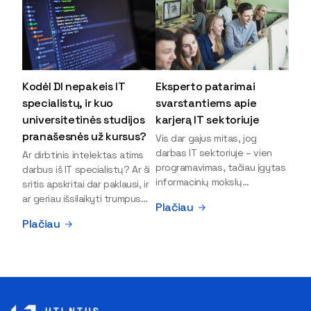
Kodėl DI nepakeis IT
Eksperto patarimai
specialistų, ir kuo
svarstantiems apie
universitetinės studijos
karjerą IT sektoriuje
pranašesnės už kursus?
Vis dar gajus mitas, jog
darbas IT sektoriuje – vien
Ar dirbtinis intelektas atims
programavimas, tačiau įgytas
darbus iš IT specialistų? Ar ši
informacinių mokslų
sritis apskritai dar paklausi, ir
išsilavinimas gali atverti kur
ar geriau išsilaikyti trumpus
Plačiau
kas daugiau durų ir net
kursus, ar vis tik stoti į
Plačiau
užauginti iki vadovų. Sparčiai
universitetą? Tokie klausimai
keičiantis technologijoms,
dažniausiai iškyla apie
šiandien darbo rinkoje trūksta
informacinių technologijų
dirbtinio intelekto (DI),
studijas svarstantiems
kibernetinio saugumo,
jaunuoliams. Iš šiuos ir kitus
debesijos ekspertų,
klausimus apie šio sektoriaus