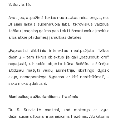
S. Survilaitė.
Anot jos, atpažinti tokias nuotraukas nėra lengva, nes
DI šiais laikais sugeneruoja labai tikroviškus vaizdus,
tačiau į pagalbą galima pasitelkti išmaniuosius įrankius
arba atkreipti dėmesį į smulkias detales.
„Paprastai dirbtinis intelektas neatpažįsta fizikos
dėsnių – tam tikrus objektus jis gali „patupdyti ore“,
nepajusti, už kokio objekto būna šešėlis. Įsižiūrėjus
atidžiau matyti veidų asimetrija, skirtingo dydžio
akys, neproporcinga šypsena ar kiti neatitikimai“, –
sako mokslų daktarė.
Manipuliuoja užburiančiomis frazėmis
Dr. S. Survilaitė pastebi, kad moterys ar vyrai
dažniausiai užburiami panašiomis frazėmis: „Su kitomis