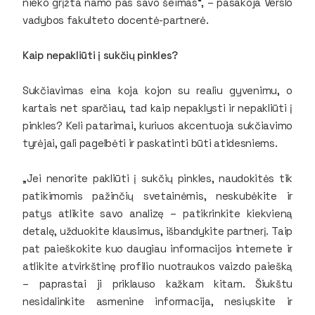
nieko grįžta namo pas savo šeimas“, – pasakoja Verslo
vadybos fakulteto docentė-partnerė.
Kaip nepakliūti į sukčių pinkles?
Sukčiavimas eina koja kojon su realiu gyvenimu, o
kartais net sparčiau, tad kaip nepaklysti ir nepakliūti į
pinkles? Keli patarimai, kuriuos akcentuoja sukčiavimo
tyrėjai, gali pagelbėti ir paskatinti būti atidesniems.
„Jei nenorite pakliūti į sukčių pinkles, naudokitės tik
patikimomis pažinčių svetainėmis, neskubėkite ir
patys atlikite savo analizę – patikrinkite kiekvieną
detalę, užduokite klausimus, išbandykite partnerį. Taip
pat paieškokite kuo daugiau informacijos internete ir
atlikite atvirkštinę profilio nuotraukos vaizdo paiešką
– paprastai ji priklauso kažkam kitam. Šiukštu
nesidalinkite asmenine informacija, nesiųskite ir