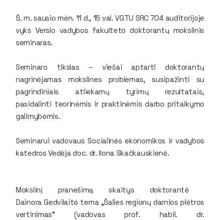
Š. m. sausio mėn. 11 d., 15 val. VGTU SRC 704 auditorijoje
vyks Verslo vadybos fakulteto doktorantų mokslinis
seminaras.
Seminaro tikslas – viešai aptarti doktorantų
nagrinėjamas mokslines problemas, susipažinti su
pagrindiniais atliekamų tyrimų rezultatais,
pasidalinti teorinėmis ir praktinėmis darbo pritaikymo
galimybėmis.
Seminarui vadovaus Socialinės ekonomikos ir vadybos
katedros Vedėja doc. dr. Ilona Skačkauskienė.
Mokslinį pranešimą skaitys doktorantė ​
Dainora Gedvilaitė tema „Šalies regionų darnios plėtros
vertinimas" (vadovas prof. habil. dr.