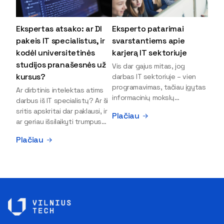
Ekspertas atsako: ar DI
Eksperto patarimai
pakeis IT specialistus, ir
svarstantiems apie
kodėl universitetinės
karjerą IT sektoriuje
studijos pranašesnės už
Vis dar gajus mitas, jog
kursus?
darbas IT sektoriuje – vien
programavimas, tačiau įgytas
Ar dirbtinis intelektas atims
informacinių mokslų
darbus iš IT specialistų? Ar ši
išsilavinimas gali atverti kur
sritis apskritai dar paklausi, ir
Plačiau
kas daugiau durų ir net
ar geriau išsilaikyti trumpus
užauginti iki vadovų. Sparčiai
kursus, ar vis tik stoti į
Plačiau
keičiantis technologijoms,
universitetą? Tokie klausimai
šiandien darbo rinkoje trūksta
dažniausiai iškyla apie
dirbtinio intelekto (DI),
informacinių technologijų
kibernetinio saugumo,
studijas svarstantiems
debesijos ekspertų,
jaunuoliams. Iš šiuos ir kitus
duomenų analitikų.
klausimus apie šio sektoriaus
Apsispręsti dėl studijų
ypatybes bei universitetinių
programos ar karjeros
studijų pranašumą pasakoja
krypties neretai trukdo