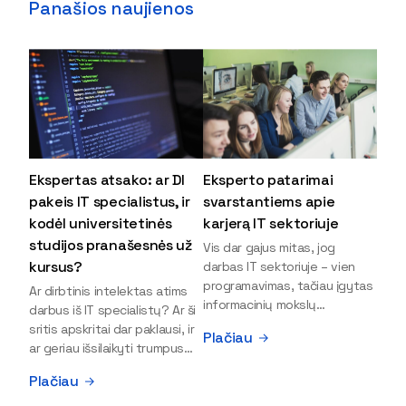
Panašios naujienos
Ekspertas atsako: ar DI
Eksperto patarimai
pakeis IT specialistus, ir
svarstantiems apie
kodėl universitetinės
karjerą IT sektoriuje
studijos pranašesnės už
Vis dar gajus mitas, jog
kursus?
darbas IT sektoriuje – vien
programavimas, tačiau įgytas
Ar dirbtinis intelektas atims
informacinių mokslų
darbus iš IT specialistų? Ar ši
išsilavinimas gali atverti kur
sritis apskritai dar paklausi, ir
Plačiau
kas daugiau durų ir net
ar geriau išsilaikyti trumpus
užauginti iki vadovų. Sparčiai
kursus, ar vis tik stoti į
Plačiau
keičiantis technologijoms,
universitetą? Tokie klausimai
šiandien darbo rinkoje trūksta
dažniausiai iškyla apie