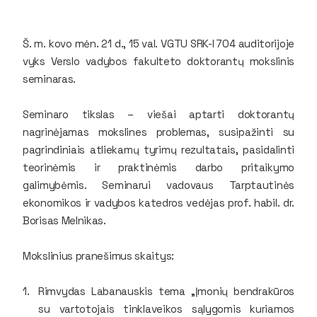
Š. m. kovo mėn. 21 d., 15 val. VGTU SRK-I 704 auditorijoje
vyks Verslo vadybos fakulteto doktorantų mokslinis
seminaras.
Seminaro tikslas – viešai aptarti doktorantų
nagrinėjamas mokslines problemas, susipažinti su
pagrindiniais atliekamų tyrimų rezultatais, pasidalinti
teorinėmis ir praktinėmis darbo pritaikymo
galimybėmis. Seminarui vadovaus Tarptautinės
ekonomikos ir vadybos katedros vedėjas prof. habil. dr.
Borisas Melnikas.
Mokslinius pranešimus skaitys:
Rimvydas Labanauskis tema „Įmonių bendrakūros
su vartotojais tinklaveikos sąlygomis kuriamos