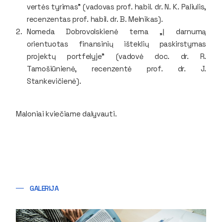
vertės tyrimas" (vadovas prof. habil. dr. N. K. Paliulis,
recenzentas prof. habil. dr. B. Melnikas).
Nomeda Dobrovolskienė tema „Į darnumą
orientuotas finansinių išteklių paskirstymas
projektų portfelyje" (vadovė doc. dr. R.
Tamošiūnienė, recenzentė prof. dr. J.
Stankevičienė).
Maloniai kviečiame dalyvauti.
GALERIJA