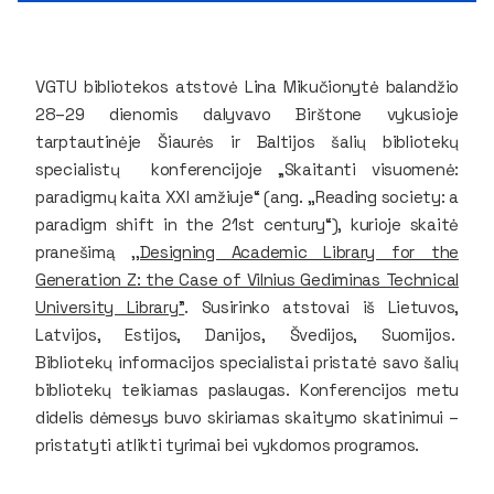
VGTU bibliotekos atstovė Lina Mikučionytė balandžio
28–29 dienomis dalyvavo Birštone vykusioje
tarptautinėje Šiaurės ir Baltijos šalių bibliotekų
specialistų konferencijoje „Skaitanti visuomenė:
paradigmų kaita XXI amžiuje“ (ang. ,,Reading society: a
paradigm shift in the 21st century“), kurioje skaitė
pranešimą
,,Designing Academic Library for the
Generation Z: the Case of Vilnius Gediminas Technical
University Library”
. Susirinko atstovai iš Lietuvos,
Latvijos, Estijos, Danijos, Švedijos, Suomijos.
Bibliotekų informacijos specialistai pristatė savo šalių
bibliotekų teikiamas paslaugas. Konferencijos metu
didelis dėmesys buvo skiriamas skaitymo skatinimui –
pristatyti atlikti tyrimai bei vykdomos programos.