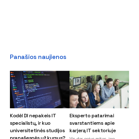
Panašios naujienos
Kodėl DI nepakeis IT
Eksperto patarimai
specialistų, ir kuo
svarstantiems apie
universitetinės studijos
karjerą IT sektoriuje
pranašesnės už kursus?
Vis dar gajus mitas, jog