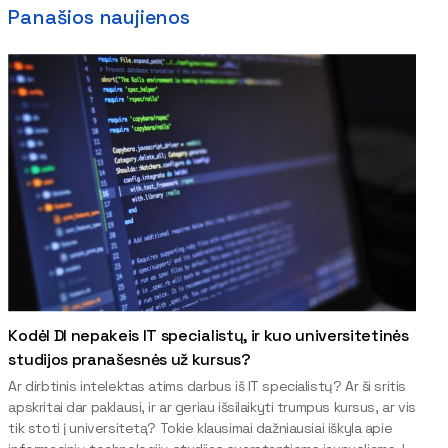
Panašios naujienos
Kodėl DI nepakeis IT specialistų, ir kuo universitetinės
studijos pranašesnės už kursus?
Ar dirbtinis intelektas atims darbus iš IT specialistų? Ar ši sritis
apskritai dar paklausi, ir ar geriau išsilaikyti trumpus kursus, ar vis
tik stoti į universitetą? Tokie klausimai dažniausiai iškyla apie