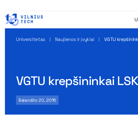
U
Universitetas
Naujienos ir įvykiai
VGTU krepšinin
VGTU krepšininkai LS
Balandžio 20, 2016