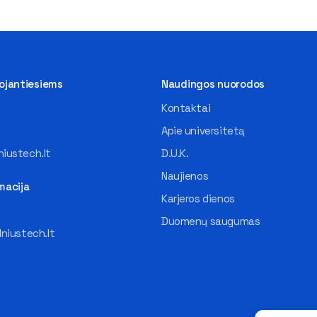
tojantiesiems
Naudingos nuorodos
Kontaktai
Apie universitetą
iustech.lt
D.U.K.
Naujienos
macija
Karjeros dienos
Duomenų saugumas
lniustech.lt