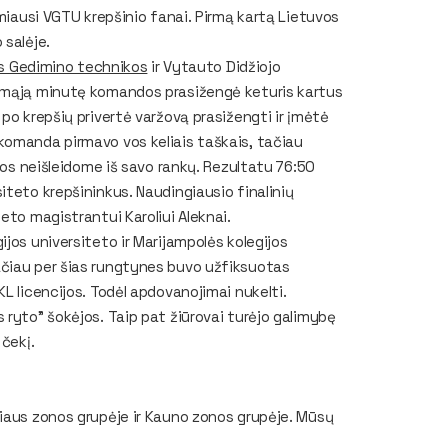
imiausi VGTU krepšinio fanai. Pirmą kartą Lietuvos
 salėje.
us Gedimino technikos
ir Vytauto Didžiojo
irmąją minutę komandos prasižengė keturis kartus
po krepšių privertė varžovą prasižengti ir įmėtė
komanda pirmavo vos keliais taškais, tačiau
aros neišleidome iš savo rankų. Rezultatu 76:50
iteto krepšininkus. Naudingiausio finalinių
eto magistrantui Karoliui Aleknai.
jos universiteto ir Marijampolės kolegijos
ačiau per šias rungtynes buvo užfiksuotas
L licencijos. Todėl apdovanojimai nukelti.
 ryto" šokėjos. Taip pat žiūrovai turėjo galimybę
 čekį.
niaus zonos grupėje ir Kauno zonos grupėje. Mūsų