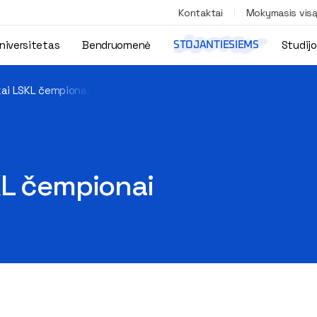
Kontaktai
Mokymasis vis
niversitetas
Bendruomenė
Studij
STOJANTIESIEMS
kai LSKL čempionai
KL čempionai