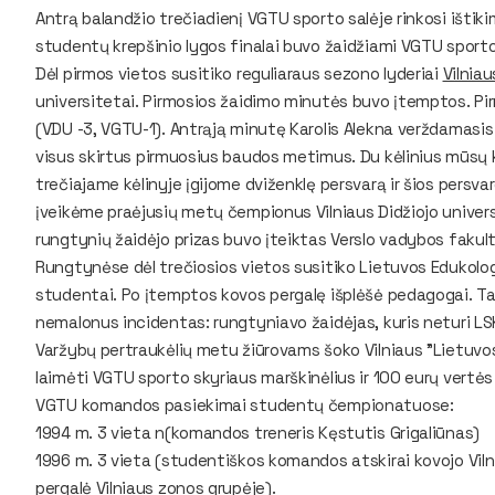
Antrą balandžio trečiadienį VGTU sporto salėje rinkosi ištik
studentų krepšinio lygos finalai buvo žaidžiami VGTU sporto
Dėl pirmos vietos susitiko reguliaraus sezono lyderiai
Vilnia
universitetai. Pirmosios žaidimo minutės buvo įtemptos. P
(VDU -3, VGTU-1). Antrąją minutę Karolis Alekna verždamasis 
visus skirtus pirmuosius baudos metimus. Du kėlinius mūsų 
trečiajame kėlinyje įgijome dviženklę persvarą ir šios persv
įveikėme praėjusių metų čempionus Vilniaus Didžiojo univers
rungtynių žaidėjo prizas buvo įteiktas Verslo vadybos fakult
Rungtynėse dėl trečiosios vietos susitiko Lietuvos Edukologi
studentai. Po įtemptos kovos pergalę išplėšė pedagogai. T
nemalonus incidentas: rungtyniavo žaidėjas, kuris neturi LSK
Varžybų pertraukėlių metu žiūrovams šoko Vilniaus "Lietuvos
laimėti VGTU sporto skyriaus marškinėlius ir 100 eurų vertės
VGTU komandos pasiekimai studentų čempionatuose:
1994 m. 3 vieta n(komandos treneris Kęstutis Grigaliūnas)
1996 m. 3 vieta (studentiškos komandos atskirai kovojo Vil
pergalė Vilniaus zonos grupėje).