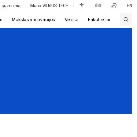
ą gyvenimą
Mano VILNIUS TECH
EN
os
Mokslas ir inovacijos
Verslui
Fakultetai