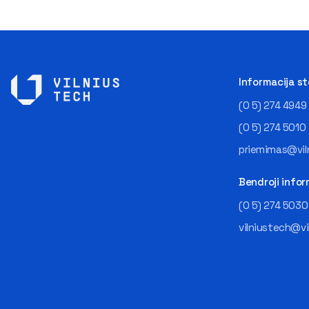
Informacija s
(0 5) 274 4949
(0 5) 274 5010
priemimas@viln
Bendroji infor
(0 5) 274 5030
vilniustech@vi