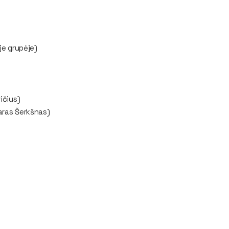
je grupėje)
ičius)
aras Šerkšnas)