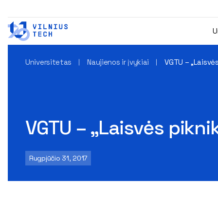
U
Universitetas
Naujienos ir įvykiai
VGTU – „Laisvės
VGTU – „Laisvės pikni
Rugpjūčio 31, 2017