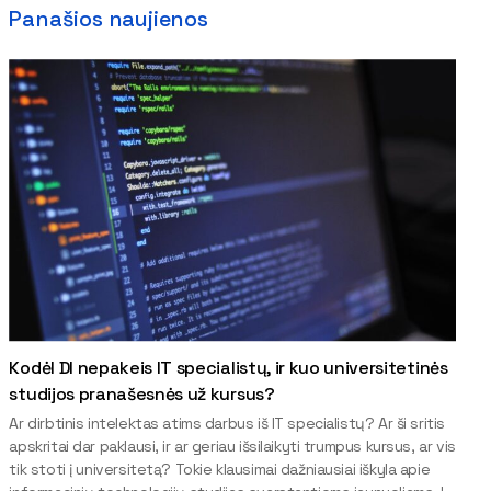
Panašios naujienos
Kodėl DI nepakeis IT specialistų, ir kuo universitetinės
studijos pranašesnės už kursus?
Ar dirbtinis intelektas atims darbus iš IT specialistų? Ar ši sritis
apskritai dar paklausi, ir ar geriau išsilaikyti trumpus kursus, ar vis
tik stoti į universitetą? Tokie klausimai dažniausiai iškyla apie