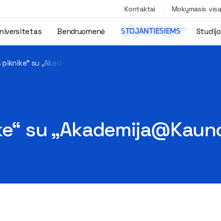
Kontaktai
Mokymasis vis
niversitetas
Bendruomenė
Studij
STOJANTIESIEMS
 piknike“ su „Akademija@Kauno Tiltai“
ke“ su „Akademija@Kauno 