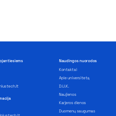
tojantiesiems
Naudingos nuorodos
Kontaktai
Apie universitetą
iustech.lt
D.U.K.
Naujienos
macija
Karjeros dienos
Duomenų saugumas
lniustech.lt