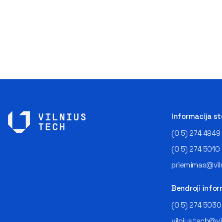
Informacija s
(0 5) 274 4949
(0 5) 274 5010
priemimas@viln
Bendroji infor
(0 5) 274 5030
vilniustech@vi