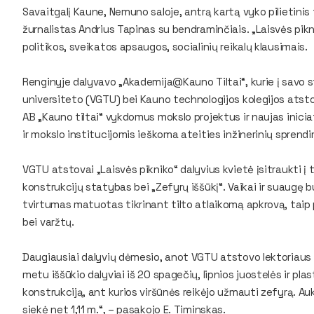
Savaitgalį Kaune, Nemuno saloje, antrą kartą vyko pilietinis 
žurnalistas Andrius Tapinas su bendraminčiais. „Laisvės pik
politikos, sveikatos apsaugos, socialinių reikalų klausimais.
Renginyje dalyvavo „Akademija@Kauno Tiltai“, kurie į savo s
universiteto (VGTU) bei Kauno technologijos kolegijos ats
AB „Kauno tiltai“ vykdomus mokslo projektus ir naujas inicia
ir mokslo institucijomis ieškoma ateities inžinerinių sprend
VGTU atstovai „Laisvės pikniko“ dalyvius kvietė įsitraukti į t
konstrukcijų statybas bei „Zefyrų iššūkį“. Vaikai ir suaugę b
tvirtumas matuotas tikrinant tilto atlaikomą apkrovą, taip 
bei varžtų.
Daugiausiai dalyvių dėmesio, anot VGTU atstovo lektoriaus E
metu iššūkio dalyviai iš 20 spagečių, lipnios juostelės ir pl
konstrukciją, ant kurios viršūnės reikėjo užmauti zefyrą. Auk
siekė net 1,11 m.“, – pasakojo E. Timinskas.