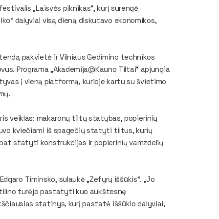
festivalis „Laisvės piknikas“, kurį surengė
niko“ dalyviai visą dieną diskutavo ekonomikos,
tendą pakvietė ir Vilniaus Gedimino technikos
tovus. Programa „Akademija@Kauno Tiltai“ apjungia
tyvas į vieną platformą, kurioje kartu su švietimo
imų.
ris veiklas: makaronų tiltų statybas, popierinių
uvo kviečiami iš spagečių statyti tiltus, kurių
pat statyti konstrukcijas ir popierinių vamzdelių
dgaro Timinsko, sulaukė „Zefyrų iššūkis“. „Jo
astilino turėjo pastatyti kuo aukštesnę
ščiausias statinys, kurį pastatė iššūkio dalyviai,