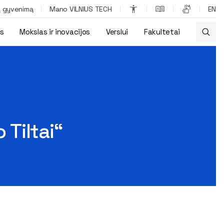
ą gyvenimą
Mano VILNIUS TECH
EN
os
Mokslas ir inovacijos
Verslui
Fakultetai
Tiltai“