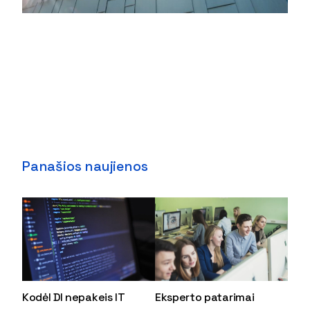
Panašios naujienos
Kodėl DI nepakeis IT
Eksperto patarimai