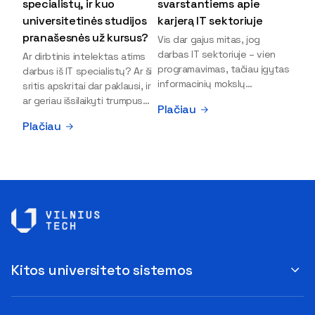
specialistų, ir kuo
svarstantiems apie
universitetinės studijos
karjerą IT sektoriuje
pranašesnės už kursus?
Vis dar gajus mitas, jog
darbas IT sektoriuje – vien
Ar dirbtinis intelektas atims
programavimas, tačiau įgytas
darbus iš IT specialistų? Ar ši
informacinių mokslų
sritis apskritai dar paklausi, ir
išsilavinimas gali atverti kur
ar geriau išsilaikyti trumpus
Plačiau
kas daugiau durų ir net
kursus, ar vis tik stoti į
Plačiau
užauginti iki vadovų. Sparčiai
universitetą? Tokie klausimai
keičiantis technologijoms,
dažniausiai iškyla apie
šiandien darbo rinkoje trūksta
informacinių technologijų
dirbtinio intelekto (DI),
studijas svarstantiems
kibernetinio saugumo,
jaunuoliams. Iš šiuos ir kitus
debesijos ekspertų,
klausimus apie šio sektoriaus
duomenų analitikų.
ypatybes bei universitetinių
Apsispręsti dėl studijų
studijų pranašumą pasakoja
programos ar karjeros
VILNIUS TECH Fundamentinių
krypties neretai trukdo
mokslų fakulteto lektorius ir
Kitos universiteto sistemos
abejonės ir nežinomybė. Kaip
Skaitmeninės gynybos
tik šiuo metu svarstantiems,
kompetencijų centro
ar verta rinktis karjerą IT
direktorius Vitalijus Gurčinas.