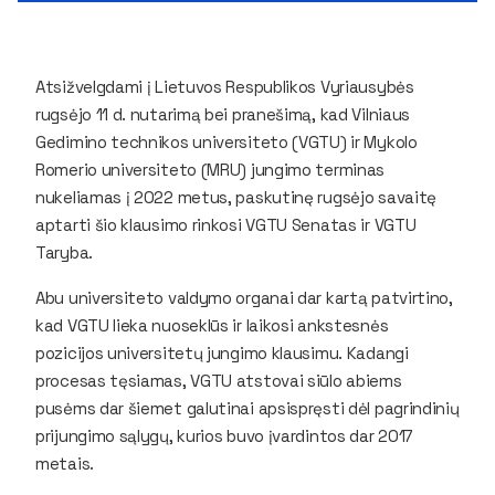
Atsižvelgdami į Lietuvos Respublikos Vyriausybės
rugsėjo 11 d. nutarimą bei pranešimą, kad Vilniaus
Gedimino technikos universiteto (VGTU) ir Mykolo
Romerio universiteto (MRU) jungimo terminas
nukeliamas į 2022 metus, paskutinę rugsėjo savaitę
aptarti šio klausimo rinkosi VGTU Senatas ir VGTU
Taryba.
Abu universiteto valdymo organai dar kartą patvirtino,
kad VGTU lieka nuoseklūs ir laikosi ankstesnės
pozicijos universitetų jungimo klausimu. Kadangi
procesas tęsiamas, VGTU atstovai siūlo abiems
pusėms dar šiemet galutinai apsispręsti dėl pagrindinių
prijungimo sąlygų, kurios buvo įvardintos dar 2017
metais.