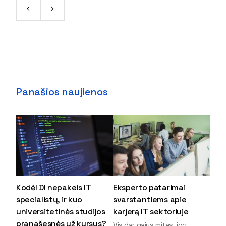
Panašios naujienos
Kodėl DI nepakeis IT
Eksperto patarimai
specialistų, ir kuo
svarstantiems apie
universitetinės studijos
karjerą IT sektoriuje
pranašesnės už kursus?
Vis dar gajus mitas, jog