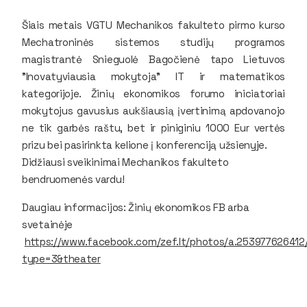
Šiais metais VGTU Mechanikos fakulteto pirmo kurso
Mechatroninės sistemos studijų programos
magistrantė Snieguolė Bagočienė tapo Lietuvos
"Inovatyviausia mokytoja" IT ir matematikos
kategorijoje. Žinių ekonomikos forumo iniciatoriai
mokytojus gavusius aukšiausią įvertinimą apdovanojo
ne tik garbės raštu, bet ir piniginiu 1000 Eur vertės
prizu bei pasirinkta kelione į konferenciją užsienyje.
Didžiausi sveikinimai Mechanikos fakulteto
bendruomenės vardu!
Daugiau informacijos: Žinių ekonomikos FB arba
svetainėje
https://www.facebook.com/zef.lt/photos/a.253977626412
type=3&theater