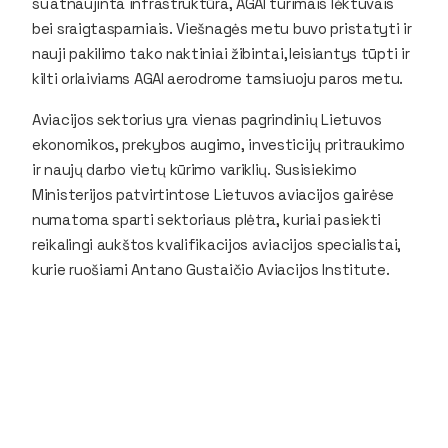
su atnaujinta infrastruktūra, AGAI turimais lėktuvais
bei sraigtasparniais. Viešnagės metu buvo pristatyti ir
nauji pakilimo tako naktiniai žibintai, leisiantys tūpti ir
kilti orlaiviams AGAI aerodrome tamsiuoju paros metu.
Aviacijos sektorius yra vienas pagrindinių Lietuvos
ekonomikos, prekybos augimo, investicijų pritraukimo
ir naujų darbo vietų kūrimo variklių. Susisiekimo
Ministerijos patvirtintose Lietuvos aviacijos gairėse
numatoma sparti sektoriaus plėtra, kuriai pasiekti
reikalingi aukštos kvalifikacijos aviacijos specialistai,
kurie ruošiami Antano Gustaičio Aviacijos Institute.