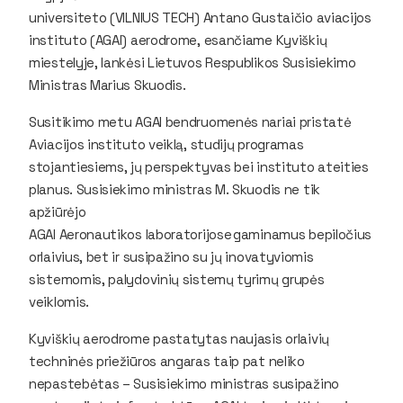
universiteto (VILNIUS TECH) Antano Gustaičio aviacijos
instituto (AGAI) aerodrome, esančiame Kyviškių
miestelyje, lankėsi Lietuvos Respublikos Susisiekimo
Ministras Marius Skuodis.
Susitikimo metu AGAI bendruomenės nariai pristatė
Aviacijos instituto veiklą, studijų programas
stojantiesiems, jų perspektyvas bei instituto ateities
planus. Susisiekimo ministras M. Skuodis ne tik
apžiūrėjo
AGAI Aeronautikos laboratorijose gaminamus bepiločius
orlaivius, bet ir susipažino su jų inovatyviomis
sistemomis, palydovinių sistemų tyrimų grupės
veiklomis.
Kyviškių aerodrome pastatytas naujasis orlaivių
techninės priežiūros angaras taip pat neliko
nepastebėtas – Susisiekimo ministras susipažino