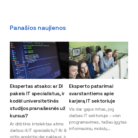
Panašios naujienos
Ekspertas atsako: ar DI
Eksperto patarimai
pakeis IT specialistus, ir
svarstantiems apie
kodėl universitetinės
karjerą IT sektoriuje
studijos pranašesnės už
Vis dar gajus mitas, jog
kursus?
darbas IT sektoriuje – vien
programavimas, tačiau įgytas
Ar dirbtinis intelektas atims
informacinių mokslų
darbus iš IT specialistų? Ar ši
išsilavinimas gali atverti kur
sritis apskritai dar paklausi, ir